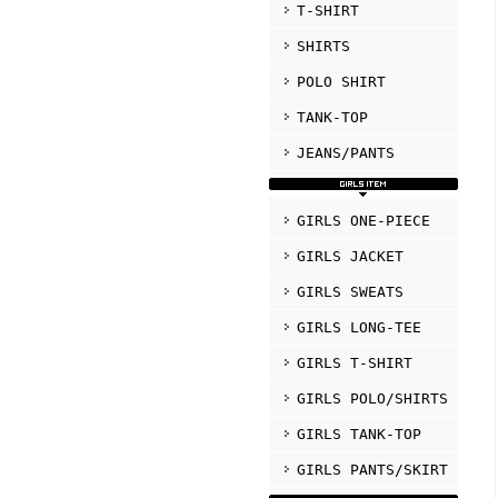
T-SHIRT
SHIRTS
POLO SHIRT
TANK-TOP
JEANS/PANTS
GIRLS ONE-PIECE
GIRLS JACKET
GIRLS SWEATS
GIRLS LONG-TEE
GIRLS T-SHIRT
GIRLS POLO/SHIRTS
GIRLS TANK-TOP
GIRLS PANTS/SKIRT