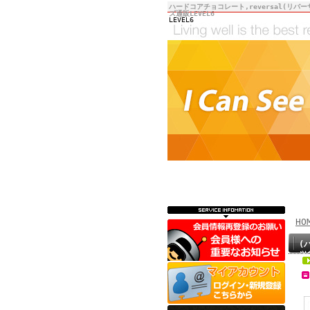
ハードコアチョコレート,reversal(リバー
ズ通販LEVEL6
LEVEL6
HO
(
ッ