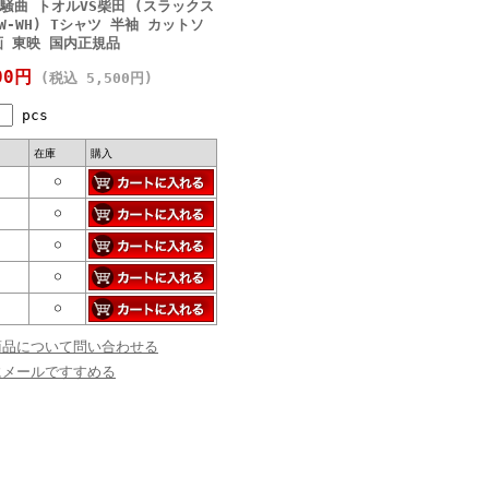
騒曲 トオルVS柴田 (スラックス
2IW-WH) Tシャツ 半袖 カットソ
画 東映 国内正規品
00円
(税込 5,500円)
pcs
在庫
購入
○
○
○
○
○
商品について問い合わせる
にメールですすめる