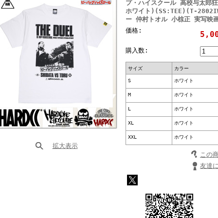
プ・ハイスクール 高校与太郎狂
ホワイト)(SS:TEE)(T-280
ー 仲村トオル 小椋正 実写映
価格:
5,0
購入数:
サイズ
カラー
S
ホワイト
M
ホワイト
L
ホワイト
XL
ホワイト
XXL
ホワイト
拡大表示
この
友達