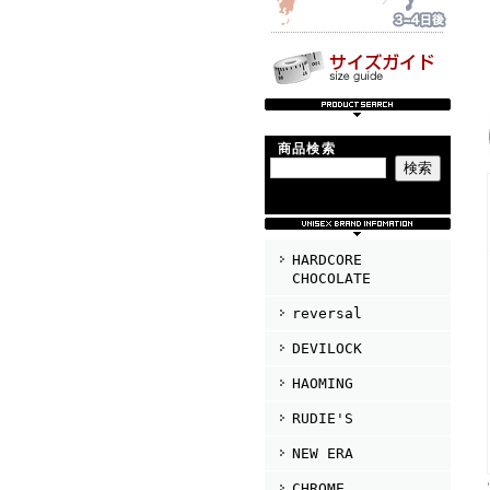
商品検索
HARDCORE
CHOCOLATE
reversal
DEVILOCK
HAOMING
RUDIE'S
NEW ERA
CHROME