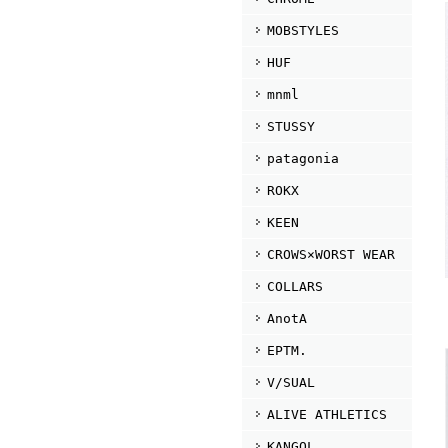
MOBSTYLES
HUF
mnml
STUSSY
patagonia
ROKX
KEEN
CROWS×WORST WEAR
COLLARS
AnotA
EPTM.
V/SUAL
ALIVE ATHLETICS
KANGOL