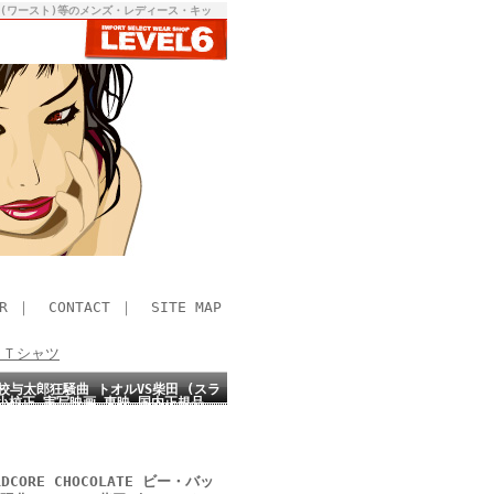
RST(ワースト)等のメンズ・レディース・キッ
R
｜
CONTACT
｜
SITE MAP
> Ｔシャツ
 高校与太郎狂騒曲 トオルVS柴田 (スラ
オル 小椋正 実写映画 東映 国内正規品
CORE CHOCOLATE ビー・バッ