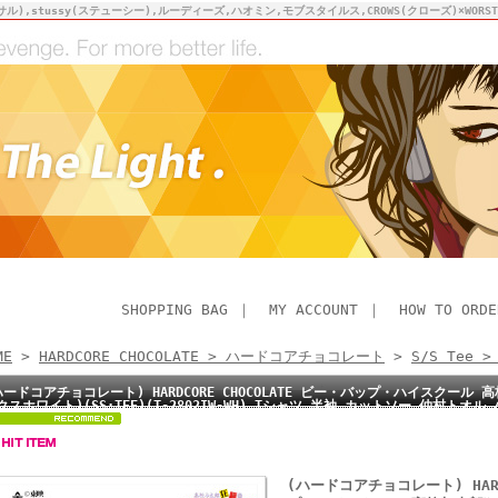
サル),stussy(ステューシー),ルーディーズ,ハオミン,モブスタイルス,CROWS(クローズ)×WO
SHOPPING BAG
｜
MY ACCOUNT
｜
HOW TO ORDE
ME
>
HARDCORE CHOCOLATE > ハードコアチョコレート
>
S/S Tee 
ハードコアチョコレート) HARDCORE CHOCOLATE ビー・バップ・ハイスクール
クスホワイト)(SS:TEE)(T-2802IW-WH) Tシャツ 半袖 カットソー 仲村ト
(ハードコアチョコレート) HARD