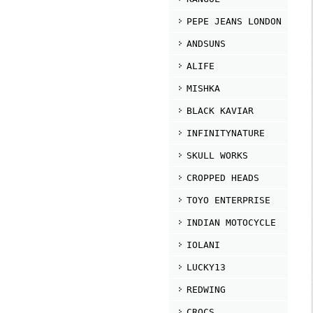
PEPE JEANS LONDON
ANDSUNS
ALIFE
MISHKA
BLACK KAVIAR
INFINITYNATURE
SKULL WORKS
CROPPED HEADS
TOYO ENTERPRISE
INDIAN MOTOCYCLE
IOLANI
LUCKY13
REDWING
CROCS