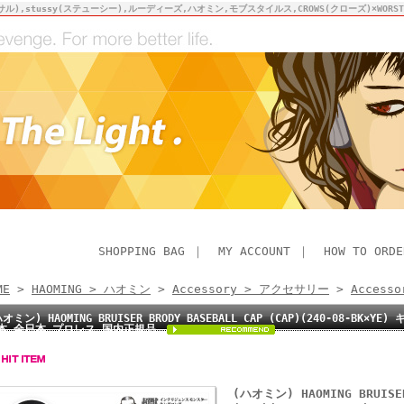
サル),stussy(ステューシー),ルーディーズ,ハオミン,モブスタイルス,CROWS(クローズ)×WO
SHOPPING BAG
｜
MY ACCOUNT
｜
HOW TO ORDE
ME
>
HAOMING > ハオミン
>
Accessory > アクセサリー
>
Access
ハオミン) HAOMING BRUISER BRODY BASEBALL CAP (CAP)(240-08-B
本 全日本 プロレス 国内正規品
(ハオミン) HAOMING BRUISER