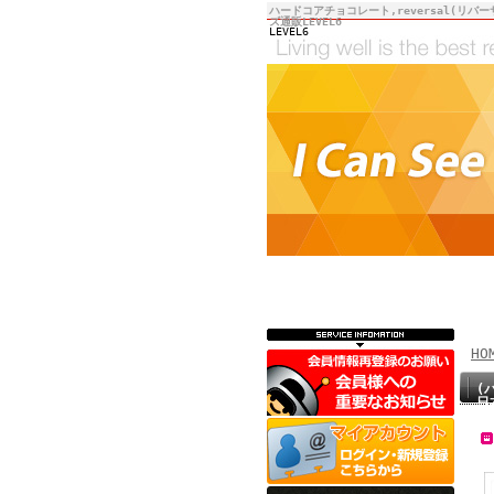
ハードコアチョコレート,reversal(リバー
ズ通販LEVEL6
LEVEL6
HO
(
日