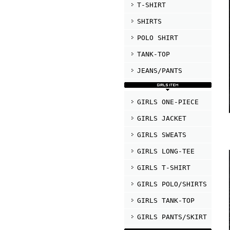
T-SHIRT
SHIRTS
POLO SHIRT
TANK-TOP
JEANS/PANTS
GIRLS ONE-PIECE
GIRLS JACKET
GIRLS SWEATS
GIRLS LONG-TEE
GIRLS T-SHIRT
GIRLS POLO/SHIRTS
GIRLS TANK-TOP
GIRLS PANTS/SKIRT