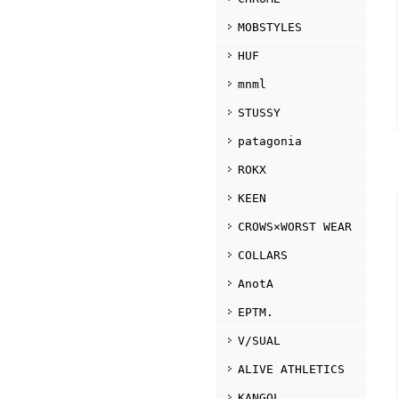
MOBSTYLES
HUF
mnml
STUSSY
patagonia
ROKX
KEEN
CROWS×WORST WEAR
COLLARS
AnotA
EPTM.
V/SUAL
ALIVE ATHLETICS
KANGOL