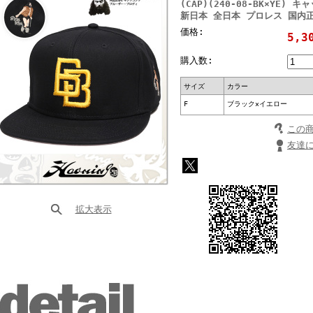
(CAP)(240-08-BK×YE
新日本 全日本 プロレス 国内
価格:
5,3
購入数:
サイズ
カラー
F
ブラック×イエロー
この
友達
拡大表示