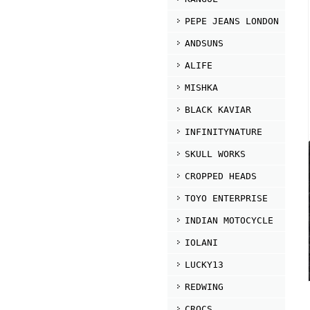
PEPE JEANS LONDON
ANDSUNS
ALIFE
MISHKA
BLACK KAVIAR
INFINITYNATURE
SKULL WORKS
CROPPED HEADS
TOYO ENTERPRISE
INDIAN MOTOCYCLE
IOLANI
LUCKY13
REDWING
CROCS