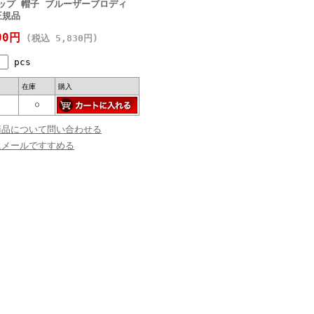
) キャップ 帽子 ブルーザーブロディ
正規品
00円
(税込 5,830円)
pcs
在庫
購入
○
商品について問い合わせる
にメールですすめる