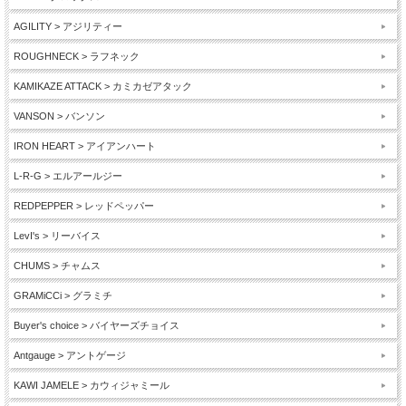
AGILITY > アジリティー
ROUGHNECK > ラフネック
KAMIKAZE ATTACK > カミカゼアタック
VANSON > バンソン
IRON HEART > アイアンハート
L-R-G > エルアールジー
REDPEPPER > レッドペッパー
LevI's > リーバイス
CHUMS > チャムス
GRAMiCCi > グラミチ
Buyer's choice > バイヤーズチョイス
Antgauge > アントゲージ
KAWI JAMELE > カウィジャミール