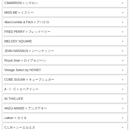
CIMARRON > シマロン
MISS ME > ミスミー
Abercrombie & Fitch > アバクロ
FRED PERRY > フレッドペリー
MELODY SQUARE
JEAN NASSAUS > ジーンナッソー
Royal Jean > ロイアルジーン
Vintage Select by HONEY
CUBE SUGAR > キューブシュガー
A・I・C > エーアイシー
IN THIS LIFE
ANZU ANNEE > アンズアネー
caliner > カリネ
C.L.N > シーエルエヌ