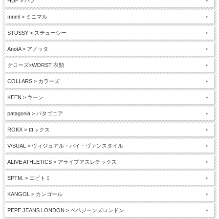
HUF > ハフ
mnml > ミニマル
STUSSY > ステューシー
AnotA > アノッタ
クローズ×WORST 衣類
COLLARS > カラーズ
KEEN > キーン
patagonia > パタゴニア
ROKX > ロックス
V/SUAL > ヴィジュアル・バイ・ヴァンスタイル
ALIVE ATHLETICS > アライブアスレチックス
EPTM. > エピトミ
KANGOL > カンゴール
PEPE JEANS LONDON > ペペジーンズロンドン