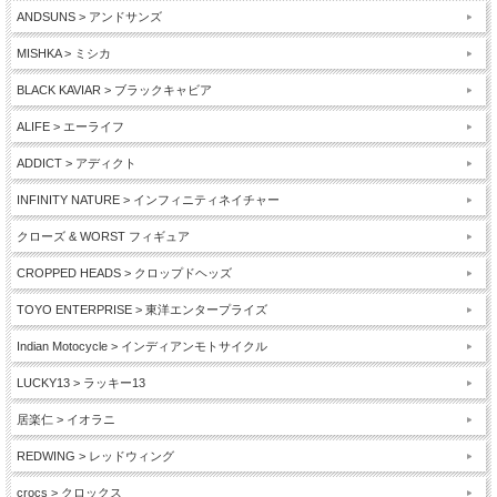
ANDSUNS > アンドサンズ
MISHKA > ミシカ
BLACK KAVIAR > ブラックキャビア
ALIFE > エーライフ
ADDICT > アディクト
INFINITY NATURE > インフィニティネイチャー
クローズ & WORST フィギュア
CROPPED HEADS > クロップドヘッズ
TOYO ENTERPRISE > 東洋エンタープライズ
Indian Motocycle > インディアンモトサイクル
LUCKY13 > ラッキー13
居楽仁 > イオラニ
REDWING > レッドウィング
crocs > クロックス