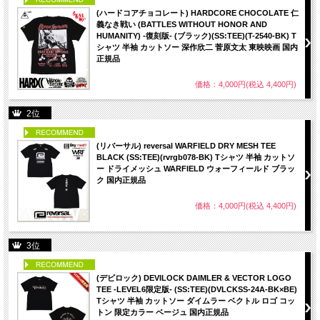
(ハードコアチョコレート) HARDCORE CHOCOLATE 仁
義なき戦い (BATTLES WITHOUT HONOR AND
HUMANITY) -復刻版- (ブラック)(SS:TEE)(T-2540-BK) T
シャツ 半袖 カットソー 深作欣二 菅原文太 東映映画 国内
正規品
価格：4,000円(税込 4,400円)
2位
PICK UP
(リバーサル) reversal WARFIELD DRY MESH TEE
BLACK (SS:TEE)(rvrgb078-BK) Tシャツ 半袖 カットソ
ー ドライメッシュ WARFIELD ウォーフィールド ブラッ
ク 国内正規品
価格：4,000円(税込 4,400円)
3位
PICK UP
(デビロック) DEVILOCK DAIMLER & VECTOR LOGO
TEE -LEVEL6限定版- (SS:TEE)(DVLCKSS-24A-BK×BE)
Tシャツ 半袖 カットソー ダイムラー ベクトル ロゴ コッ
トン 限定カラー ベージュ 国内正規品