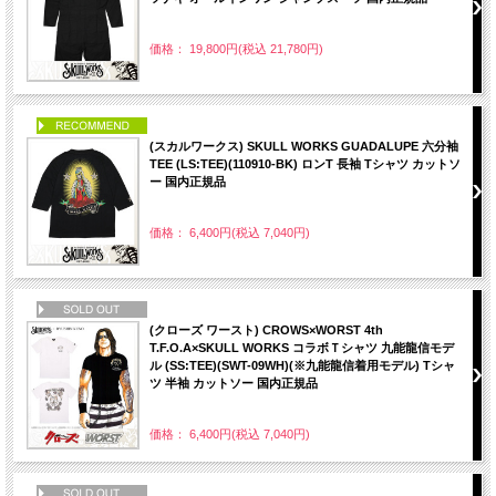
価格： 19,800円(税込 21,780円)
PICK UP
(スカルワークス) SKULL WORKS GUADALUPE 六分袖
TEE (LS:TEE)(110910-BK) ロンT 長袖 Tシャツ カットソ
ー 国内正規品
価格： 6,400円(税込 7,040円)
NEW
(クローズ ワースト) CROWS×WORST 4th
T.F.O.A×SKULL WORKS コラボＴシャツ 九能龍信モデ
ル (SS:TEE)(SWT-09WH)(※九能龍信着用モデル) Tシャ
ツ 半袖 カットソー 国内正規品
価格： 6,400円(税込 7,040円)
NEW