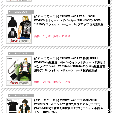
NEW
(クローズ ワースト) CROWS×WORST 5th SKULL
WORKS タトゥーハンドパーカー (ZIP HOOD)(SCW-
1162BK) スウェット パーカー ジップアップ 国内正規品
価格： 10,800円(税込 11,880円)
NEW
(クローズ ワースト) CROWS×WORST 鈴蘭 SKULL
WORKS×坊屋春道 シルバーウォレットチェーン 純銀吹き
付けタイプ (WALLET CHAIN)(151816-SV)(※坊屋春道着
用モデル5) ウォレットチェーン コード 国内正規品
価格： 24,800円(税込 27,280円)
NEW
(クローズ ワースト) CROWS×WORST 鈴蘭×SKULL
WORKS コラボＴシャツ 花木九里虎モデル (SS:TEE)
(SWT-14BK)(※花木九里虎着用モデル) Tシャツ 半袖 カッ
トソー 国内正規品