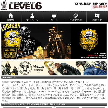
SKULL WORKS (スカルワークス) ～自由な発想で生まれ変わる新たなSKULL～
ロック、バイク、スケートボード・・・。様々なジャンルで、アイコンとして不動の地位を築い
ている“スカル”。正に対する負、聖に対する邪、陽に対する陰。それは常に、いかなるものにも
媚びない姿勢の表れでもあった。“SKULL WORKS”は、そんなスカルというモチーフを、型に囚
われない自由な発想で、様々なウエアのデザインに落とし込んでいく。 普遍的なアイコンを独
自の視点で再構築し、新たな扉を開く。既成概念に決して媚びない、新しいスカルの形がここに
ある。