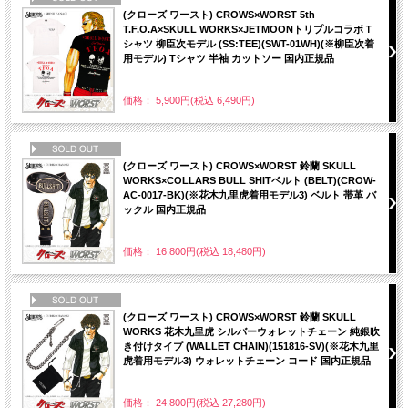
(クローズ ワースト) CROWS×WORST 5th
T.F.O.A×SKULL WORKS×JETMOONトリプルコラボＴ
シャツ 柳臣次モデル (SS:TEE)(SWT-01WH)(※柳臣次着
用モデル) Tシャツ 半袖 カットソー 国内正規品
価格： 5,900円(税込 6,490円)
NEW
(クローズ ワースト) CROWS×WORST 鈴蘭 SKULL
WORKS×COLLARS BULL SHITベルト (BELT)(CROW-
AC-0017-BK)(※花木九里虎着用モデル3) ベルト 帯革 バ
ックル 国内正規品
価格： 16,800円(税込 18,480円)
NEW
(クローズ ワースト) CROWS×WORST 鈴蘭 SKULL
WORKS 花木九里虎 シルバーウォレットチェーン 純銀吹
き付けタイプ (WALLET CHAIN)(151816-SV)(※花木九里
虎着用モデル3) ウォレットチェーン コード 国内正規品
価格： 24,800円(税込 27,280円)