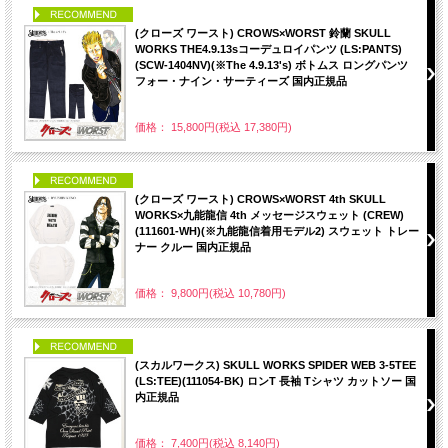
PICK UP
(クローズ ワースト) CROWS×WORST 鈴蘭 SKULL
WORKS THE4.9.13sコーデュロイパンツ (LS:PANTS)
(SCW-1404NV)(※The 4.9.13's) ボトムス ロングパンツ
フォー・ナイン・サーティーズ 国内正規品
価格： 15,800円(税込 17,380円)
PICK UP
(クローズ ワースト) CROWS×WORST 4th SKULL
WORKS×九能龍信 4th メッセージスウェット (CREW)
(111601-WH)(※九能龍信着用モデル2) スウェット トレー
ナー クルー 国内正規品
価格： 9,800円(税込 10,780円)
PICK UP
(スカルワークス) SKULL WORKS SPIDER WEB 3-5TEE
(LS:TEE)(111054-BK) ロンT 長袖 Tシャツ カットソー 国
内正規品
価格： 7,400円(税込 8,140円)