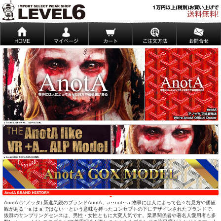
AnotA (アノッタ) 新進気鋭のブランドAnotA、a‥not‥a 物事には人によって色々な見方や価値
観がある‥a は a ではない‥という意味を持ったコンセプトの下にデザインされたブランドで、
抜群のサンプリングセンスは、男性・女性ともに大変人気です。業界関係者や著名人愛用者も多