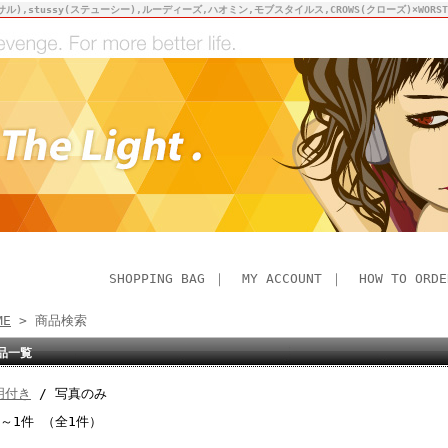
サル),stussy(ステューシー),ルーディーズ,ハオミン,モブスタイルス,CROWS(クローズ)×WO
SHOPPING BAG
｜
MY ACCOUNT
｜
HOW TO ORDE
ME
> 商品検索
品一覧
明付き
/ 写真のみ
件～1件 （全1件）