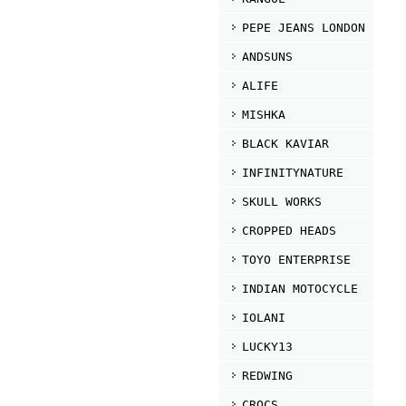
PEPE JEANS LONDON
ANDSUNS
ALIFE
MISHKA
BLACK KAVIAR
INFINITYNATURE
SKULL WORKS
CROPPED HEADS
TOYO ENTERPRISE
INDIAN MOTOCYCLE
IOLANI
LUCKY13
REDWING
CROCS