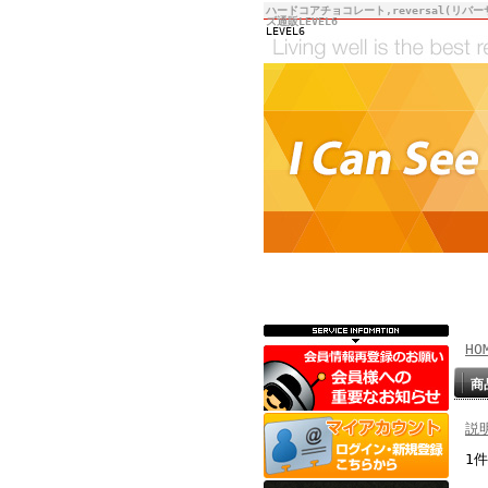
ハードコアチョコレート,reversal(リバー
ズ通販LEVEL6
LEVEL6
HO
商
説
1