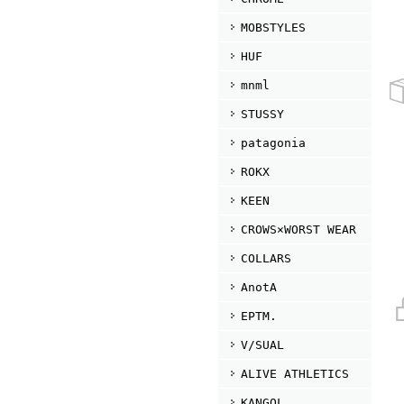
MOBSTYLES
HUF
mnml
STUSSY
patagonia
ROKX
KEEN
CROWS×WORST WEAR
COLLARS
AnotA
EPTM.
V/SUAL
ALIVE ATHLETICS
KANGOL