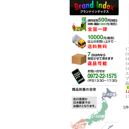
(
C
S
(
(
ス
プ
品
1
1
1