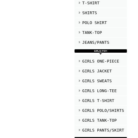
T-SHIRT
SHIRTS
POLO SHIRT
TANK-TOP
JEANS/PANTS
GIRLS ONE-PIECE
GIRLS JACKET
GIRLS SWEATS
GIRLS LONG-TEE
GIRLS T-SHIRT
GIRLS POLO/SHIRTS
GIRLS TANK-TOP
GIRLS PANTS/SKIRT