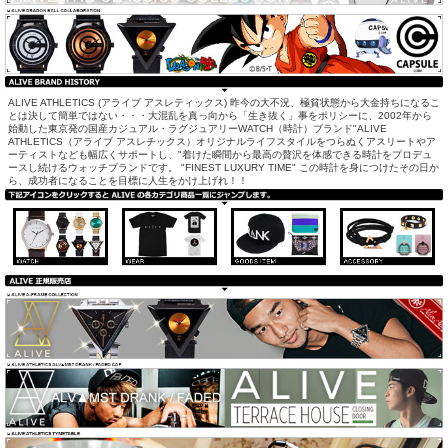
ALIVE ATHLETICS (アライブ アスレティックス) 昨今の大不況、極貧状態から大金持ちになるこ
とは決して簡単ではない・・・大混乱を真っ向から「生き抜く」事をポリシーに、2002年から
始動した東京発の国産カジュアル・ラグジュアリーWATCH（時計）ブランド"ALIVE
ATHLETICS（アライブ アスレチックス）オリジナルライフスタイルをつらぬくアスリートやア
ーティストなども幅広くサポートし、"着けた瞬間から最高の贅沢を体感できる時計をプロデュ
ースし続けるウォッチブランドです。 "FINEST LUXURY TIME" この時計を身につけたその日か
ら、成功者になることを目標に人生をかけ上げれ！！