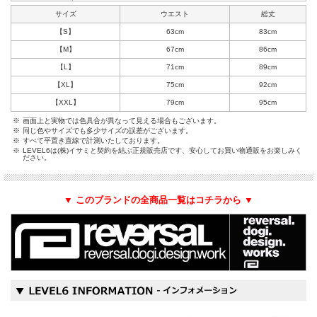
サイズ
ウエスト
総丈
【S】
63cm
83cm
【M】
67cm
86cm
【L】
71cm
89cm
【XL】
75cm
92cm
【XXL】
79cm
95cm
※
画面上と実物では色具合が異なって見える場合もございます。
※
同じ色やサイズでも多少サイズの誤差がございます。
※
すべて平置き直線で計測いたしております。
※
LEVEL6は(株)イサミと契約を結ぶ正規販売店です、安心してお買い物通販をお楽しみく
ださい。
▼ このブランドの全商品一覧はコチラから ▼