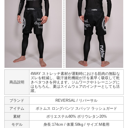
4WAY ストレッチ素材が運動時における筋肉の無駄な
ズレを軽減し、吸汗速乾機能が汗を素早く吸収して乾
商品説明
きベタつきを抑えます。ジムワークやトレーニングに
はもちろん、夏はスイムウェアのインナーとしても活
躍。
ブランド
REVERSAL / リバーサル
アイテム
ボトムス ロングパンツ スパッツ ラッシュガード
素材
ポリエステル80% ポリウレタン20%
モデル
身長:174cm / 体重:58kg / サイズ:M着用