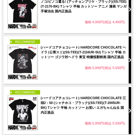
ノコ/ピノコ還る! (アッチョンブリケ・ブラック)(SS:TEE)
(T-2170-BK) Tシャツ 半袖 カットソー アニメ 漫画 マンガ
手塚治虫 国内正規品
価格:4,000円(税込 4,400円)
PICK UP
(ハードコアチョコレート) HARDCORE CHOCOLATE ヘ
ドラ (公害スミ)(SS:TEE)(T-2116UR-SU) Tシャツ 半袖 カ
ットソー ゴジラ対ヘドラ 東宝 特撮怪獣映画 国内正規品
価格:5,000円(税込 5,500円)
PICK UP
(ハードコアチョコレート) HARDCORE CHOCOLATE 江
頭2：50 (シャチホコ・ブラック)(SS:TEE)(T-2005UR-
BK) Tシャツ 半袖 カットソー お笑い エガちゃんねる 国
内正規品
価格:5,000円(税込 5,500円)