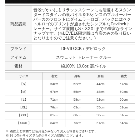
普段づかいにもリラックスシーンにも活躍するスタン
ダードスタイルの裏パイル＆10オンスのプルオーバー
パーカのフロントにダイムラーロゴ、バックにはベク
商品説明
トルロゴのプリントが施されたシンプルなDevilockト
レーナー。サイズ展開もS～XXXLまでの豊富なライン
ナップです。(※LEVEL6限定版は当店のみの取り扱い
となりますのでご注意ください。)
ブランド
DEVILOCK / デビロック
アイテム
スウェット トレーナー クルー
素材
綿100% 10.0oz 裏パイル
サイズ
着丈
身幅
肩幅
袖丈
【S】
63cm
52cm
44cm
57cm
【M】
67cm
55cm
48cm
59cm
【L】
71cm
58cm
52cm
60cm
【XL】
76cm
63cm
55cm
62cm
【XXL】
81cm
68cm
58cm
61cm
【XXXL】
84cm
73cm
61cm
64cm
※
画面上と実物では色具合が異なって見える場合もございます。
※
同じ色やサイズでも多少サイズの誤差がございます。
※
すべて平置き直線で計測いたしております。