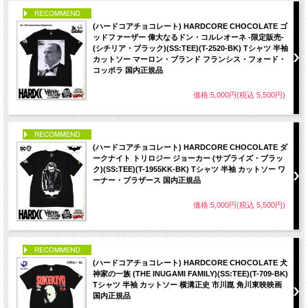
PICK UP
(ハードコアチョコレート) HARDCORE CHOCOLATE ゴ
ッドファーザー 偉大なるドン・コルレオーネ -限定販売-
(シチリア・ブラック)(SS:TEE)(T-2520-BK) Tシャツ 半袖
カットソー マーロン・ブランド フランシス・フォード・
コッポラ 国内正規品
価格:5,000円(税込 5,500円)
PICK UP
(ハードコアチョコレート) HARDCORE CHOCOLATE ダ
ークナイト トリロジー ジョーカー (サプライズ・ブラッ
ク)(SS:TEE)(T-1955KK-BK) Tシャツ 半袖 カットソー ワ
ーナー・ブラザース 国内正規品
価格:5,000円(税込 5,500円)
PICK UP
(ハードコアチョコレート) HARDCORE CHOCOLATE 犬
神家の一族 (THE INUGAMI FAMILY)(SS:TEE)(T-709-BK)
Tシャツ 半袖 カットソー 横溝正史 市川崑 角川東映映画
国内正規品