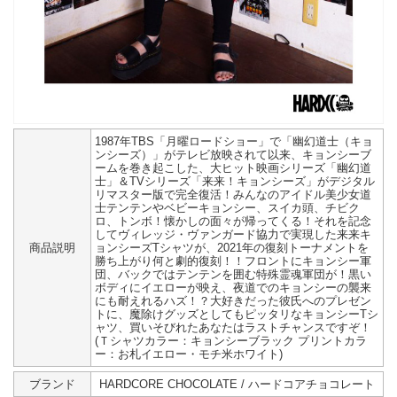
1987年TBS「月曜ロードショー」で「幽幻道士（キョ
ンシーズ）」がテレビ放映されて以来、キョンシーブ
ームを巻き起こした、大ヒット映画シリーズ「幽幻道
士」＆TVシリーズ「来来！キョンシーズ」がデジタル
リマスター版で完全復活！みんなのアイドル美少女道
士テンテンやベビーキョンシー、スイカ頭、チビク
ロ、トンボ！懐かしの面々が帰ってくる！それを記念
してヴィレッジ・ヴァンガード協力で実現した来来キ
商品説明
ョンシーズTシャツが、2021年の復刻トーナメントを
勝ち上がり何と劇的復刻！！フロントにキョンシー軍
団、バックではテンテンを囲む特殊霊魂軍団が！黒い
ボディにイエローが映え、夜道でのキョンシーの襲来
にも耐えれるハズ！？大好きだった彼氏へのプレゼン
トに、魔除けグッズとしてもピッタリなキョンシーTシ
ャツ、買いそびれたあなたはラストチャンスですぞ！
(Ｔシャツカラー：キョンシーブラック プリントカラ
ー：お札イエロー・モチ米ホワイト)
ブランド
HARDCORE CHOCOLATE / ハードコアチョコレート