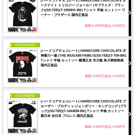
(ハードコアチョコレート) HARDCORE CHOCOLATE ダ
ークナイト トリロジー ジョーカー (サプライズ・ブラッ
ク)(SS:TEE)(T-1955KK-BK) Tシャツ 半袖 カットソー ワ
ーナー・ブラザース 国内正規品
価格:5,000円(税込 5,500円)
PICK UP
(ハードコアチョコレート) HARDCORE CHOCOLATE 犬
神家の一族 (THE INUGAMI FAMILY)(SS:TEE)(T-709-BK)
Tシャツ 半袖 カットソー 横溝正史 市川崑 角川東映映画
国内正規品
価格:4,000円(税込 4,400円)
PICK UP
(ハードコアチョコレート) HARDCORE CHOCOLATE ブ
ルーザー・ブロディ レジェンダリー・キングコング (ブラ
ック)(SS:TEE)(T-1044EM-BK) Tシャツ 半袖 カットソー
新日本 全日本 プロレス 国内正規品
価格:4,000円(税込 4,400円)