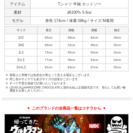
アイテム
Tシャツ 半袖 カットソー
素材
綿100% 5.6oz
モデル
身長:174cm / 体重:58kg / サイズ:M着用
サイズ
着丈
身幅
肩幅
袖丈
【S】
65cm
49cm
42cm
19cm
【M】
69cm
52cm
46cm
20cm
【L】
73cm
55cm
50cm
22cm
【XL】
77cm
58cm
54cm
24cm
【XXL】
81cm
63cm
57cm
25cm
※
画面上と実物では色具合が異なって見える場合もございます。
※
同じ色やサイズでも多少サイズの誤差がございます。
※
すべて平置き直線で計測いたしております。
※
LEVEL6はHARDCORE CHOCOLATEと契約を結ぶ正規販売店です、安心してお買い物
通販をお楽しみください。
▼ このブランドの全商品一覧はコチラから ▼