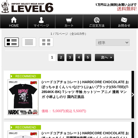
1 / 71ページ
（全1415件）
1
2
3
4
5
次へ
PICK UP
(ハードコアチョコレート) HARDCORE CHOCOLATE お
ぼっちゃまくん いいなけつ (ぶぁいブラック)(SS:TEE)(T-
2854KK-BK) Tシャツ 半袖 カットソー アニメ 漫画 マン
ガ 小林よしのり 国内正規品
価格： 5,000円(税込 5,500円)
PICK UP
(ハードコアチョコレート) HARDCORE CHOCOLATE お
ぼっちゃまくん 田園調布学園 (ぽっくんバニラホワイト)