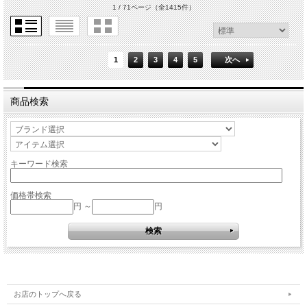
1 / 71ページ
（全1415件）
1
2
3
4
5
次へ
商品検索
キーワード検索
価格帯検索
円 ～
円
お店のトップへ戻る