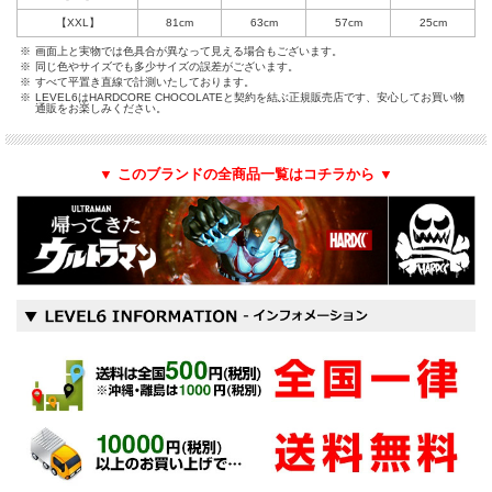
【XXL】
81cm
63cm
57cm
25cm
※
画面上と実物では色具合が異なって見える場合もございます。
※
同じ色やサイズでも多少サイズの誤差がございます。
※
すべて平置き直線で計測いたしております。
※
LEVEL6はHARDCORE CHOCOLATEと契約を結ぶ正規販売店です、安心してお買い物
通販をお楽しみください。
▼ このブランドの全商品一覧はコチラから ▼