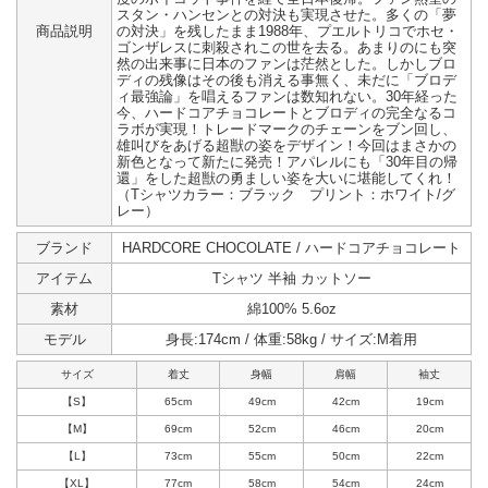
スタン・ハンセンとの対決も実現させた。多くの「夢
商品説明
の対決」を残したまま1988年、プエルトリコでホセ・
ゴンザレスに刺殺されこの世を去る。あまりのにも突
然の出来事に日本のファンは茫然とした。しかしブロ
ディの残像はその後も消える事無く、未だに「ブロデ
ィ最強論」を唱えるファンは数知れない。30年経った
今、ハードコアチョコレートとブロディの完全なるコ
ラボが実現！トレードマークのチェーンをブン回し、
雄叫びをあげる超獣の姿をデザイン！今回はまさかの
新色となって新たに発売！アパレルにも「30年目の帰
還」をした超獣の勇ましい姿を大いに堪能してくれ！
（Tシャツカラー：ブラック プリント：ホワイト/グ
レー）
ブランド
HARDCORE CHOCOLATE / ハードコアチョコレート
アイテム
Tシャツ 半袖 カットソー
素材
綿100% 5.6oz
モデル
身長:174cm / 体重:58kg / サイズ:M着用
サイズ
着丈
身幅
肩幅
袖丈
【S】
65cm
49cm
42cm
19cm
【M】
69cm
52cm
46cm
20cm
【L】
73cm
55cm
50cm
22cm
【XL】
77cm
58cm
54cm
24cm