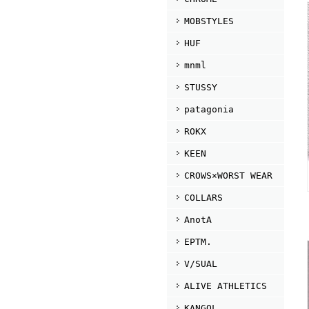
MOBSTYLES
HUF
mnml
STUSSY
patagonia
ROKX
KEEN
CROWS×WORST WEAR
COLLARS
AnotA
EPTM.
V/SUAL
ALIVE ATHLETICS
KANGOL