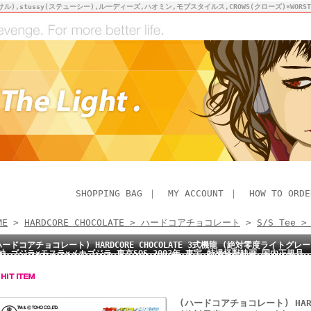
サル),stussy(ステューシー),ルーディーズ,ハオミン,モブスタイルス,CROWS(クローズ)×WO
SHOPPING BAG
｜
MY ACCOUNT
｜
HOW TO ORDE
ME
>
HARDCORE CHOCOLATE > ハードコアチョコレート
>
S/S Tee 
ハードコアチョコレート) HARDCORE CHOCOLATE 3式機龍 (絶対零度ライトグレー)(S
袖 ゴジラ×モスラ×メカゴジラ 東京SOS 2003年 東宝 特撮怪獣映画 国内正規品
(ハードコアチョコレート) HARDC