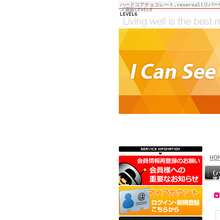
ハードコアチョコレート,reversal(リバー
ズ通販LEVEL6
LEVEL6
HO
(
半