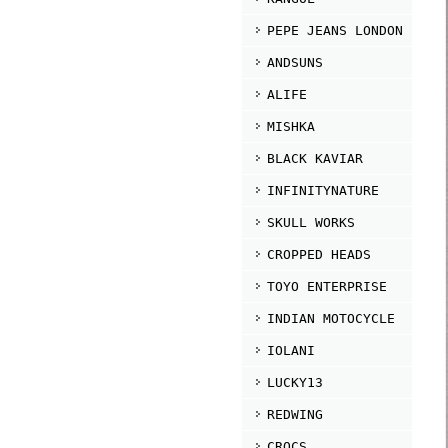
PEPE JEANS LONDON
ANDSUNS
ALIFE
MISHKA
BLACK KAVIAR
INFINITYNATURE
SKULL WORKS
CROPPED HEADS
TOYO ENTERPRISE
INDIAN MOTOCYCLE
IOLANI
LUCKY13
REDWING
CROCS