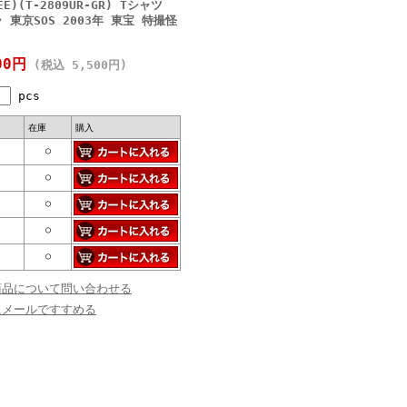
)(T-2809UR-GR) Tシャツ
東京SOS 2003年 東宝 特撮怪
00円
(税込 5,500円)
pcs
在庫
購入
○
○
○
○
○
商品について問い合わせる
にメールですすめる