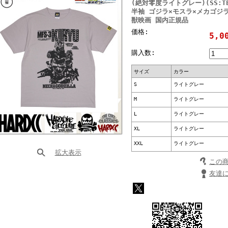
(絶対零度ライトグレー)(SS:TEE
半袖 ゴジラ×モスラ×メカゴジラ 
獣映画 国内正規品
価格:
5,0
購入数:
サイズ
カラー
S
ライトグレー
M
ライトグレー
L
ライトグレー
XL
ライトグレー
XXL
ライトグレー
拡大表示
この
友達