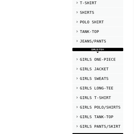
T-SHIRT
SHIRTS
POLO SHIRT
TANK-TOP
JEANS/PANTS
GIRLS ONE-PIECE
GIRLS JACKET
GIRLS SWEATS
GIRLS LONG-TEE
GIRLS T-SHIRT
GIRLS POLO/SHIRTS
GIRLS TANK-TOP
GIRLS PANTS/SKIRT