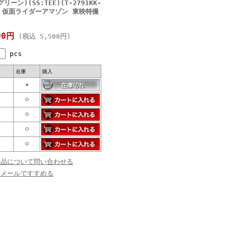
ン)(SS:TEE)(T-2791KK-
ー 仮面ライダーアマゾン 東映特撮
00円
(税込 5,500円)
pcs
在庫
購入
×
○
○
○
○
商品について問い合わせる
にメールですすめる