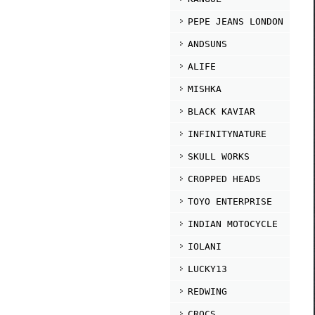
PEPE JEANS LONDON
ANDSUNS
ALIFE
MISHKA
BLACK KAVIAR
INFINITYNATURE
SKULL WORKS
CROPPED HEADS
TOYO ENTERPRISE
INDIAN MOTOCYCLE
IOLANI
LUCKY13
REDWING
CROCS