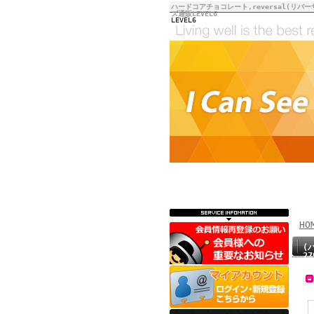
ハードコアチョコレート,reversal(リバー
ズ通販LEVEL6
LEVEL6
HO
(
2