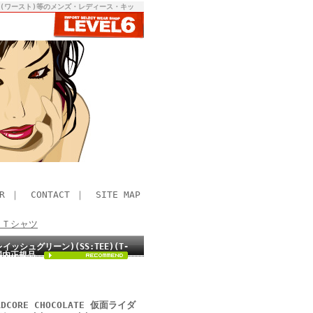
RST(ワースト)等のメンズ・レディース・キッ
R
｜
CONTACT
｜
SITE MAP
> Ｔシャツ
イッシュグリーン)(SS:TEE)(T-
 国内正規品
CORE CHOCOLATE 仮面ライダ