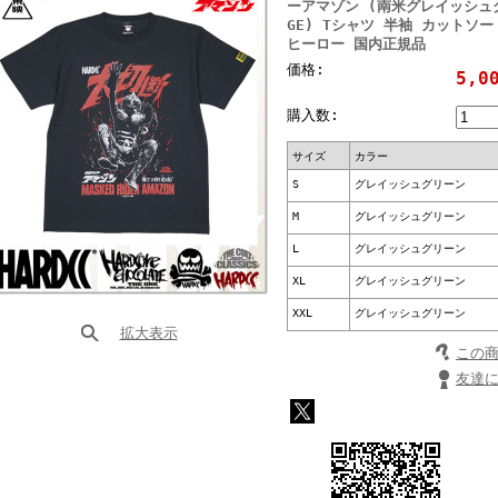
ーアマゾン (南米グレイッシュグリー
GE) Tシャツ 半袖 カットソ
ヒーロー 国内正規品
価格:
5,0
購入数:
サイズ
カラー
S
グレイッシュグリーン
M
グレイッシュグリーン
L
グレイッシュグリーン
XL
グレイッシュグリーン
XXL
グレイッシュグリーン
拡大表示
この
友達