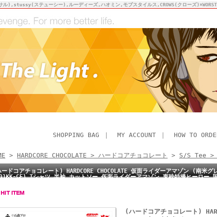
サル),stussy(ステューシー),ルーディーズ,ハオミン,モブスタイルス,CROWS(クローズ)×WO
SHOPPING BAG
｜
MY ACCOUNT
｜
HOW TO ORDE
ME
>
HARDCORE CHOCOLATE > ハードコアチョコレート
>
S/S Tee 
ハードコアチョコレート) HARDCORE CHOCOLATE 仮面ライダーアマゾン (南米グレ
791KK-GE) Tシャツ 半袖 カットソー 仮面ライダーアマゾン 東映特撮ヒーロー
(ハードコアチョコレート) HARD