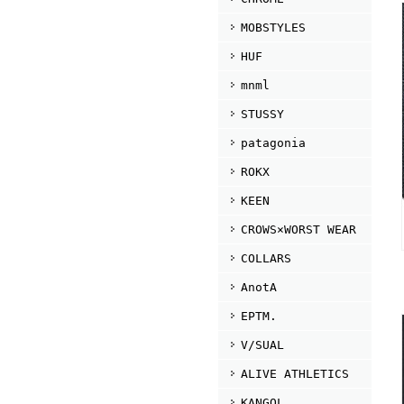
MOBSTYLES
HUF
mnml
STUSSY
patagonia
ROKX
KEEN
CROWS×WORST WEAR
COLLARS
AnotA
EPTM.
V/SUAL
ALIVE ATHLETICS
KANGOL