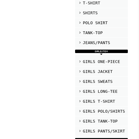
T-SHIRT
SHIRTS
POLO SHIRT
TANK-TOP
JEANS/PANTS
GIRLS ONE-PIECE
GIRLS JACKET
GIRLS SWEATS
GIRLS LONG-TEE
GIRLS T-SHIRT
GIRLS POLO/SHIRTS
GIRLS TANK-TOP
GIRLS PANTS/SKIRT