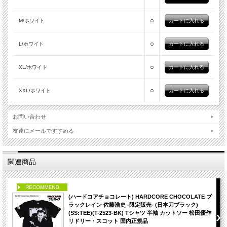
○
M/ホワイト
○
L/ホワイト
○
XL/ホワイト
○
XXL/ホワイト
お問い合わせ
友達にメールですすめる
関連商品
PICK UP
(ハードコアチョコレート) HARDCORE CHOCOLATE ブ
ラックレイン 佐藤浩史 -限定販売- (日本刀ブラック)
(SS:TEE)(T-2523-BK) Tシャツ 半袖 カットソー 松田優作
リドリー・スコット 国内正規品