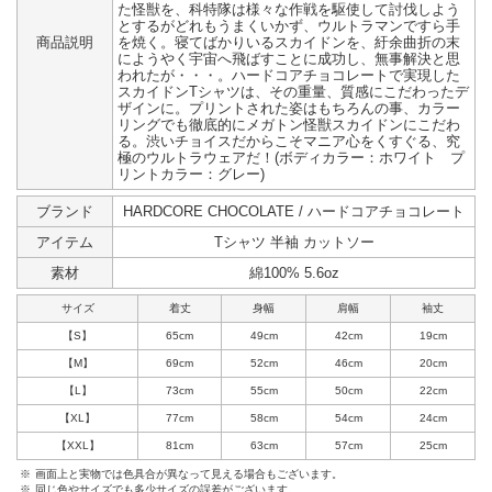
た怪獣を、科特隊は様々な作戦を駆使して討伐しよう
とするがどれもうまくいかず、ウルトラマンですら手
商品説明
を焼く。寝てばかりいるスカイドンを、紆余曲折の末
にようやく宇宙へ飛ばすことに成功し、無事解決と思
われたが・・・。ハードコアチョコレートで実現した
スカイドンTシャツは、その重量、質感にこだわったデ
ザインに。プリントされた姿はもちろんの事、カラー
リングでも徹底的にメガトン怪獣スカイドンにこだわ
る。渋いチョイスだからこそマニア心をくすぐる、究
極のウルトラウェアだ！(ボディカラー：ホワイト プ
リントカラー：グレー)
ブランド
HARDCORE CHOCOLATE / ハードコアチョコレート
アイテム
Tシャツ 半袖 カットソー
素材
綿100% 5.6oz
サイズ
着丈
身幅
肩幅
袖丈
【S】
65cm
49cm
42cm
19cm
【M】
69cm
52cm
46cm
20cm
【L】
73cm
55cm
50cm
22cm
【XL】
77cm
58cm
54cm
24cm
【XXL】
81cm
63cm
57cm
25cm
※
画面上と実物では色具合が異なって見える場合もございます。
※
同じ色やサイズでも多少サイズの誤差がございます。