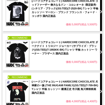
(ハードコアチョコレート) HARDCORE CHOCOLATE ゴ
ッドファーザー 偉大なるドン・コルレオーネ -限定販売-
(シチリア・ブラック)(SS:TEE)(T-2520-BK) Tシャツ 半袖
カットソー マーロン・ブランド フランシス・フォード・
コッポラ 国内正規品
価格:5,000円(税込 5,500円)
PICK UP
(ハードコアチョコレート) HARDCORE CHOCOLATE ダ
ークナイト トリロジー ジョーカー (サプライズ・ブラッ
ク)(SS:TEE)(T-1955KK-BK) Tシャツ 半袖 カットソー ワ
ーナー・ブラザース 国内正規品
価格:5,000円(税込 5,500円)
PICK UP
(ハードコアチョコレート) HARDCORE CHOCOLATE 犬
神家の一族 (THE INUGAMI FAMILY)(SS:TEE)(T-709-BK)
Tシャツ 半袖 カットソー 横溝正史 市川崑 角川東映映画
国内正規品
価格:4,000円(税込 4,400円)