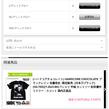
○
L/アシッドブルー
×
在庫切れ
XL/アシッドブルー
○
XXL/アシッドブルー
お問い合わせ
友達にメールですすめる
関連商品
PICK UP
(ハードコアチョコレート) HARDCORE CHOCOLATE ブ
ラックレイン 佐藤浩史 -限定販売- (日本刀ブラック)
(SS:TEE)(T-2523-BK) Tシャツ 半袖 カットソー 松田優作
リドリー・スコット 国内正規品
価格:5,000円(税込 5,500円)