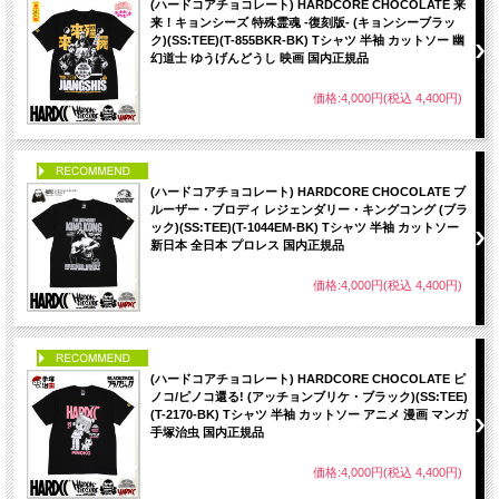
(ハードコアチョコレート) HARDCORE CHOCOLATE 来
来！キョンシーズ 特殊霊魂 -復刻版- (キョンシーブラッ
ク)(SS:TEE)(T-855BKR-BK) Tシャツ 半袖 カットソー 幽
幻道士 ゆうげんどうし 映画 国内正規品
価格:4,000円(税込 4,400円)
PICK UP
(ハードコアチョコレート) HARDCORE CHOCOLATE ブ
ルーザー・ブロディ レジェンダリー・キングコング (ブラ
ック)(SS:TEE)(T-1044EM-BK) Tシャツ 半袖 カットソー
新日本 全日本 プロレス 国内正規品
価格:4,000円(税込 4,400円)
PICK UP
(ハードコアチョコレート) HARDCORE CHOCOLATE ピ
ノコ/ピノコ還る! (アッチョンブリケ・ブラック)(SS:TEE)
(T-2170-BK) Tシャツ 半袖 カットソー アニメ 漫画 マンガ
手塚治虫 国内正規品
価格:4,000円(税込 4,400円)