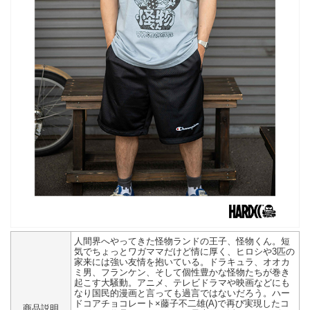
人間界へやってきた怪物ランドの王子、怪物くん。短
気でちょっとワガママだけど情に厚く、ヒロシや3匹の
家来には強い友情を抱いている。ドラキュラ、オオカ
ミ男、フランケン、そして個性豊かな怪物たちが巻き
起こす大騒動。アニメ、テレビドラマや映画などにも
なり国民的漫画と言っても過言ではないだろう。ハー
ドコアチョコレート×藤子不二雄(A)で再び実現したコ
商品説明