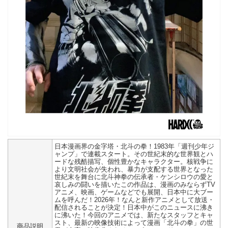
日本漫画界の金字塔・北斗の拳！1983年「週刊少年ジ
ャンプ」で連載スタート。その世紀末的な世界観とハ
ードな残酷描写、個性豊かなキャラクター。核戦争に
より文明社会が失われ、暴力が支配する世界となった
世紀末を舞台に北斗神拳の伝承者・ケンシロウの愛と
哀しみの闘いを描いたこの作品は、漫画のみならずTV
アニメ、映画、ゲームなどでも展開、日本中に大ブー
ムを呼んだ！2026年！なんと新作アニメとして放送・
配信されることが決定！日本中がこのニュースに沸き
に沸いた！今回のアニメでは、新たなスタッフとキャ
スト、最新の映像技術によって漫画「北斗の拳」の世
商品説明