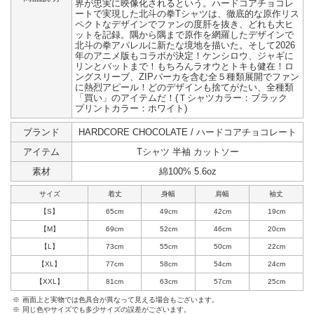
界が忠実に映像化されるという。ハードコアチョコレ
ートで実現した北斗の拳Tシャツは、徹底的な原作リス
ペクトなデザインでファンの度肝を抜き、どれも大ヒ
ットを記録。隅から隅まで原作を網羅したデザインで
北斗の拳アパレルに新たな境地を描いた。そして2026
年のアニメ版もコラボが決定！ケンシロウ、ジャギに
リンとバットまで！もちろんラオウとトキも健在！ロ
ングスリーブ、ZIPパーカを含む全５種類展開でファン
に熱烈アピール！どのデザインも捨てがたい、全種類
「買い」のアイテムだ！(Ｔシャツカラー：ブラック
プリントカラー：ホワイト)
ブランド
HARDCORE CHOCOLATE / ハードコアチョコレート
アイテム
Tシャツ 半袖 カットソー
素材
綿100% 5.6oz
サイズ
着丈
身幅
肩幅
袖丈
【S】
65cm
49cm
42cm
19cm
【M】
69cm
52cm
46cm
20cm
【L】
73cm
55cm
50cm
22cm
【XL】
77cm
58cm
54cm
24cm
【XXL】
81cm
63cm
57cm
25cm
※
画面上と実物では色具合が異なって見える場合もございます。
※
同じ色やサイズでも多少サイズの誤差がございます。