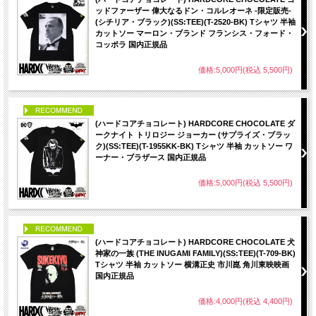
ッドファーザー 偉大なるドン・コルレオーネ -限定販売-
(シチリア・ブラック)(SS:TEE)(T-2520-BK) Tシャツ 半袖
カットソー マーロン・ブランド フランシス・フォード・
コッポラ 国内正規品
価格:5,000円(税込 5,500円)
PICK UP
(ハードコアチョコレート) HARDCORE CHOCOLATE ダ
ークナイト トリロジー ジョーカー (サプライズ・ブラッ
ク)(SS:TEE)(T-1955KK-BK) Tシャツ 半袖 カットソー ワ
ーナー・ブラザース 国内正規品
価格:5,000円(税込 5,500円)
PICK UP
(ハードコアチョコレート) HARDCORE CHOCOLATE 犬
神家の一族 (THE INUGAMI FAMILY)(SS:TEE)(T-709-BK)
Tシャツ 半袖 カットソー 横溝正史 市川崑 角川東映映画
国内正規品
価格:4,000円(税込 4,400円)