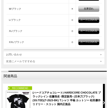
×
在庫切れ
M/ブラック
○
L/ブラック
○
XL/ブラック
○
XXL/ブラック
お問い合わせ
友達にメールですすめる
関連商品
PICK UP
(ハードコアチョコレート) HARDCORE CHOCOLATE ブ
ラックレイン 佐藤浩史 -限定販売- (日本刀ブラック)
(SS:TEE)(T-2523-BK) Tシャツ 半袖 カットソー 松田優作
リドリー・スコット 国内正規品