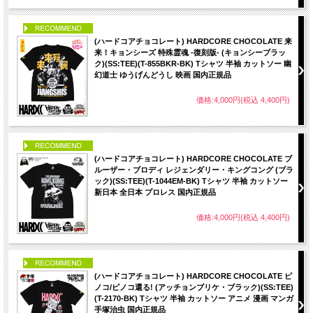
PICK UP
(ハードコアチョコレート) HARDCORE CHOCOLATE 来
来！キョンシーズ 特殊霊魂 -復刻版- (キョンシーブラッ
ク)(SS:TEE)(T-855BKR-BK) Tシャツ 半袖 カットソー 幽
幻道士 ゆうげんどうし 映画 国内正規品
価格:4,000円(税込 4,400円)
PICK UP
(ハードコアチョコレート) HARDCORE CHOCOLATE ブ
ルーザー・ブロディ レジェンダリー・キングコング (ブラ
ック)(SS:TEE)(T-1044EM-BK) Tシャツ 半袖 カットソー
新日本 全日本 プロレス 国内正規品
価格:4,000円(税込 4,400円)
PICK UP
(ハードコアチョコレート) HARDCORE CHOCOLATE ピ
ノコ/ピノコ還る! (アッチョンブリケ・ブラック)(SS:TEE)
(T-2170-BK) Tシャツ 半袖 カットソー アニメ 漫画 マンガ
手塚治虫 国内正規品