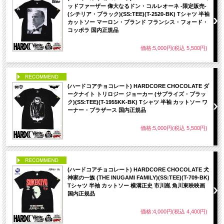
ッドファーザー 偉大なるドン・コルレオーネ -限定販売-
(シチリア・ブラック)(SS:TEE)(T-2520-BK) Tシャツ 半袖
カットソー マーロン・ブランド フランシス・フォード・
コッポラ 国内正規品
価格:5,000円(税込 5,500円)
PICK UP
(ハードコアチョコレート) HARDCORE CHOCOLATE ダ
ークナイト トリロジー ジョーカー (サプライズ・ブラッ
ク)(SS:TEE)(T-1955KK-BK) Tシャツ 半袖 カットソー ワ
ーナー・ブラザース 国内正規品
価格:5,000円(税込 5,500円)
PICK UP
(ハードコアチョコレート) HARDCORE CHOCOLATE 犬
神家の一族 (THE INUGAMI FAMILY)(SS:TEE)(T-709-BK)
Tシャツ 半袖 カットソー 横溝正史 市川崑 角川東映映画
国内正規品
価格:4,000円(税込 4,400円)