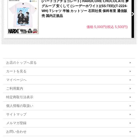
(ハードコアチョコレート) HARDCORE CHOCOLATE 夢
グループ 安くして (シーデーホワイト)(SS:TEE)(T-2224-
WH) Tシャツ 半袖 カットソー 石田社長 保科有里 通信販
売 国内正規品
価格:5,000円(税込 5,500円)
お店のトップへ戻る
カートを見る
マイページへ
ご利用案内
特定商取引法表示
個人情報の取扱い
サイトマップ
メルマガ登録
お問い合わせ