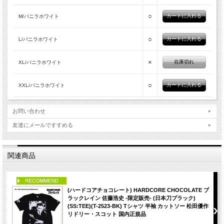
○
M/バニラホワイト
○
L/バニラホワイト
×
在庫切れ
XL/バニラホワイト
○
XXL/バニラホワイト
お問い合わせ
友達にメールですすめる
関連商品
PICK UP
(ハードコアチョコレート) HARDCORE CHOCOLATE ブ
ラックレイン 佐藤浩史 -限定販売- (日本刀ブラック)
(SS:TEE)(T-2523-BK) Tシャツ 半袖 カットソー 松田優作
リドリー・スコット 国内正規品