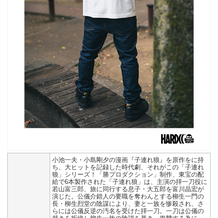
小池一夫・小島剛夕の漫画『子連れ狼』を原作をに持
ち、大ヒットを記録した時代劇、それがこの「子連れ
狼」シリーズ！「勝プロダクション」制作、東宝の配
給で6本製作された「子連れ狼」は、主演の拝一刀役に
若山富三郎、旅に同行する息子・大五郎を富川晶宏が
演じた。公儀介錯人の要職を奪わんとする柳生一門の
長・柳生烈堂の陰謀により、妻と一族を惨殺され、さ
らには公儀反逆の汚名を受けた拝一刀。一刀は公儀の