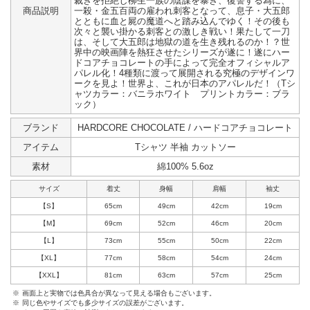
裁きを拒絶し柳生一族の陰謀を暴き、復讐する為に、
商品説明
一殺・金五百両の雇われ刺客となって、息子・大五郎
とともに血と屍の魔道へと踏み込んでゆく！その後も
次々と襲い掛かる刺客との激しき戦い！果たして一刀
は、そして大五郎は地獄の道を生き残れるのか！？世
界中の映画陣を熱狂させたシリーズが遂に！遂にハー
ドコアチョコレートの手によって完全オフィシャルア
パレル化！4種類に渡って展開される究極のデザインワ
ークを見よ！世界よ、これが日本のアパレルだ！（Tシ
ャツカラー：バニラホワイト プリントカラー：ブラ
ック）
ブランド
HARDCORE CHOCOLATE / ハードコアチョコレート
アイテム
Tシャツ 半袖 カットソー
素材
綿100% 5.6oz
サイズ
着丈
身幅
肩幅
袖丈
【S】
65cm
49cm
42cm
19cm
【M】
69cm
52cm
46cm
20cm
【L】
73cm
55cm
50cm
22cm
【XL】
77cm
58cm
54cm
24cm
【XXL】
81cm
63cm
57cm
25cm
※
画面上と実物では色具合が異なって見える場合もございます。
※
同じ色やサイズでも多少サイズの誤差がございます。