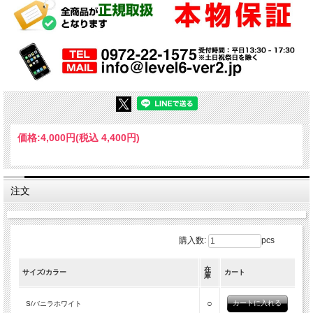
価格:
4,000円
(税込 4,400円)
注文
購入数:
pcs
在
サイズ/カラー
カート
庫
○
S/バニラホワイト