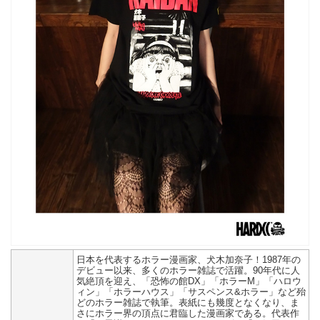
日本を代表するホラー漫画家、犬木加奈子！1987年の
デビュー以来、多くのホラー雑誌で活躍。90年代に人
気絶頂を迎え、「恐怖の館DX」「ホラーM」「ハロウ
ィン」「ホラーハウス」「サスペンス&ホラー」など殆
どのホラー雑誌で執筆。表紙にも幾度となくなり、ま
さにホラー界の頂点に君臨した漫画家である。代表作