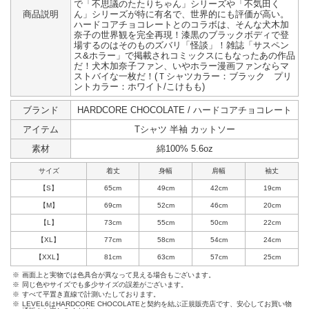
で「不思議のたたりちゃん」シリーズや「不気田く
商品説明
ん」シリーズが特に有名で、世界的にも評価が高い。
ハードコアチョコレートとのコラボは、そんな犬木加
奈子の世界観を完全再現！漆黒のブラックボディで登
場するのはそのものズバリ「怪談」！雑誌「サスペン
ス&ホラー」で掲載されコミックスにもなったあの作品
だ！犬木加奈子ファン、いやホラー漫画ファンならマ
ストバイな一枚だ！(Ｔシャツカラー：ブラック プリ
ントカラー：ホワイト/こけもも)
ブランド
HARDCORE CHOCOLATE / ハードコアチョコレート
アイテム
Tシャツ 半袖 カットソー
素材
綿100% 5.6oz
サイズ
着丈
身幅
肩幅
袖丈
【S】
65cm
49cm
42cm
19cm
【M】
69cm
52cm
46cm
20cm
【L】
73cm
55cm
50cm
22cm
【XL】
77cm
58cm
54cm
24cm
【XXL】
81cm
63cm
57cm
25cm
※
画面上と実物では色具合が異なって見える場合もございます。
※
同じ色やサイズでも多少サイズの誤差がございます。
※
すべて平置き直線で計測いたしております。
※
LEVEL6はHARDCORE CHOCOLATEと契約を結ぶ正規販売店です、安心してお買い物