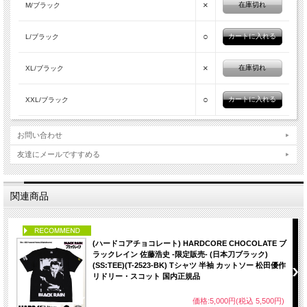
×
在庫切れ
M/ブラック
○
L/ブラック
×
在庫切れ
XL/ブラック
○
XXL/ブラック
お問い合わせ
友達にメールですすめる
関連商品
PICK UP
(ハードコアチョコレート) HARDCORE CHOCOLATE ブ
ラックレイン 佐藤浩史 -限定販売- (日本刀ブラック)
(SS:TEE)(T-2523-BK) Tシャツ 半袖 カットソー 松田優作
リドリー・スコット 国内正規品
価格:5,000円(税込 5,500円)