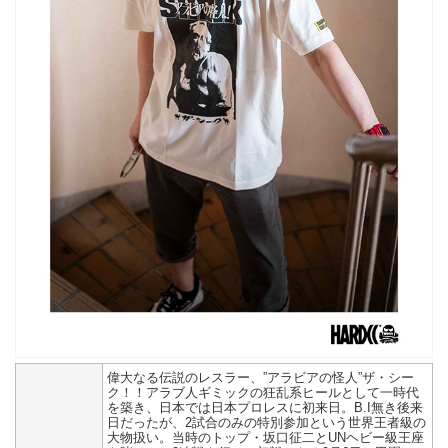
偉大なる伝説のレスラー、”アラビアの怪人”ザ・シー
ク！！アラブ人ギミックの狂乱系ヒールとして一時代
を築き、日本では日本プロレスに初来日。B.I無き後来
日だったが、2試合のみの特別参加という世界王者級の
大物扱い。当時のトップ・坂口征二とUNヘビー級王座