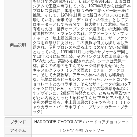
を賭けての2連戦を行い、初戦となる9月6日、田園コロ
シアムで王座を奪取している。1973年3月からは全日本
プロレス参戦に、馬場が持つPWF世界ヘビー級王座に
挑戦。そして、1974年11月には新日本プロレスにも登
場している。全米では「デトロイトの帝王」としてプ
ロモーターとしても有名で、超大物として君臨。特に
有名なのは「世界オープンタッグ選手権」の決勝の蔵
前国技館のザ・ファンクス戦。アブドーラ・ザ・ブッ
チャーと「地上最凶悪コンビ」を結成し、ザ・ファン
クスを血祭りにあげた。この勝負は何度も繰り返し放
商品説明
送され、昭和プロレスを語る上では欠かせない名場面
となっている。1991年11月には甥のサブゥーを帯同し
て10年ぶりに日本上陸。そのリングは大仁田厚率いる
FMWだった。高齢を心配されたが、シークは元気一
杯。多くの名場面を生んでシーク健在を見せつけた。
キャメルクラッチ（ラクダ固め）にチョーク・クロ
ー。そして火炎攻撃。アラーの神への祈りも印象的
な、記憶に残るヒールレスラーだった。ハードコアチ
ョコレートとのコラボは、そんなザ・シークの魅力をT
シャツに封じ込め、かつてないほどの緊張感を産み出
すデザインに。2種類同時発売だが、どちらも甲乙つけ
がたい内容となった！昭和が生んだ”アラビアの怪人”を
令和の世に着る。史上最凶悪のTシャツを今！！（Ｔシ
ャツカラー：バニラホワイト プリントカラー：ブラ
ック）
ブランド
HARDCORE CHOCOLATE / ハードコアチョコレート
アイテム
Tシャツ 半袖 カットソー