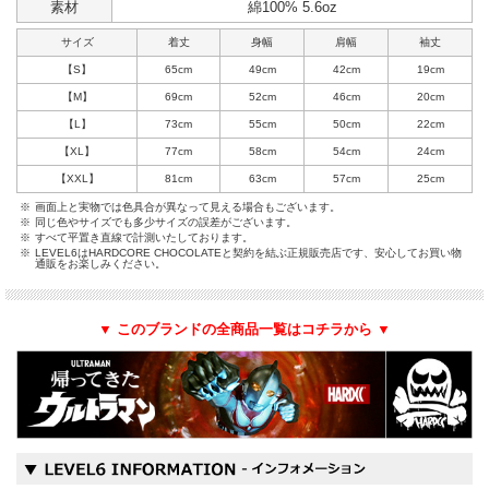
素材
綿100% 5.6oz
サイズ
着丈
身幅
肩幅
袖丈
【S】
65cm
49cm
42cm
19cm
【M】
69cm
52cm
46cm
20cm
【L】
73cm
55cm
50cm
22cm
【XL】
77cm
58cm
54cm
24cm
【XXL】
81cm
63cm
57cm
25cm
※
画面上と実物では色具合が異なって見える場合もございます。
※
同じ色やサイズでも多少サイズの誤差がございます。
※
すべて平置き直線で計測いたしております。
※
LEVEL6はHARDCORE CHOCOLATEと契約を結ぶ正規販売店です、安心してお買い物
通販をお楽しみください。
▼ このブランドの全商品一覧はコチラから ▼