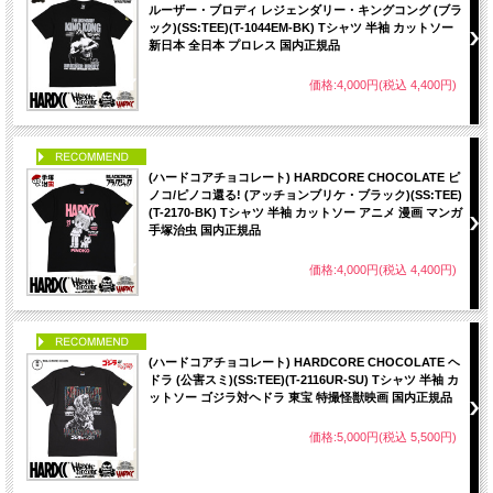
ルーザー・ブロディ レジェンダリー・キングコング (ブラ
ック)(SS:TEE)(T-1044EM-BK) Tシャツ 半袖 カットソー
新日本 全日本 プロレス 国内正規品
価格:4,000円(税込 4,400円)
PICK UP
(ハードコアチョコレート) HARDCORE CHOCOLATE ピ
ノコ/ピノコ還る! (アッチョンブリケ・ブラック)(SS:TEE)
(T-2170-BK) Tシャツ 半袖 カットソー アニメ 漫画 マンガ
手塚治虫 国内正規品
価格:4,000円(税込 4,400円)
PICK UP
(ハードコアチョコレート) HARDCORE CHOCOLATE ヘ
ドラ (公害スミ)(SS:TEE)(T-2116UR-SU) Tシャツ 半袖 カ
ットソー ゴジラ対ヘドラ 東宝 特撮怪獣映画 国内正規品
価格:5,000円(税込 5,500円)