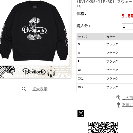
(DVLCKSS-11F-BK) ス
品
価格:
9,8
購入数:
サイズ
カラー
S
ブラック
M
ブラック
L
ブラック
XL
ブラック
XXL
ブラック
XXXL
ブラック
拡大表示
この
友達