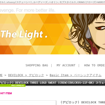
サル),stussy(ステューシー),ルーディーズ,ハオミン,モブスタイルス,CROWS(クローズ)×WO
SHOPPING BAG
｜
MY ACCOUNT
｜
HOW TO ORDE
ME
>
DEVILOCK > デビロック
>
Basic Item > ベーシックアイテム
デビロック) DEVILOCK THREE LOGO SWEAT (CREW)(DVLCKSS-11F-B
(デビロック) DEVILOCK THREE