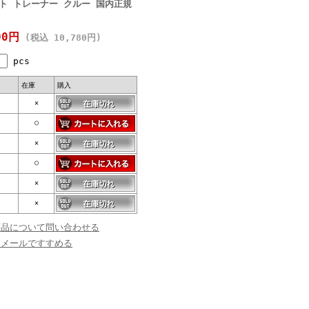
ウェット トレーナー クルー 国内正規
00円
(税込 10,780円)
pcs
在庫
購入
×
○
×
○
×
×
商品について問い合わせる
にメールですすめる