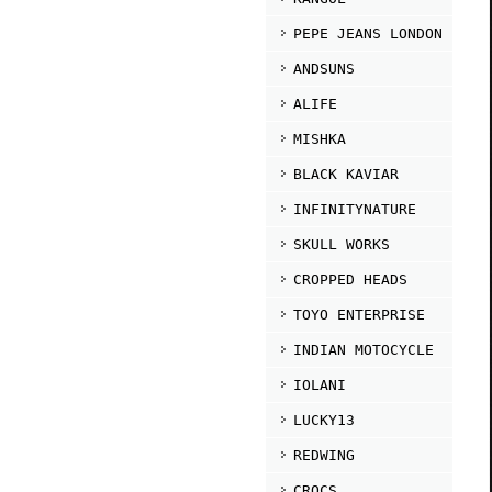
PEPE JEANS LONDON
ANDSUNS
ALIFE
MISHKA
BLACK KAVIAR
INFINITYNATURE
SKULL WORKS
CROPPED HEADS
TOYO ENTERPRISE
INDIAN MOTOCYCLE
IOLANI
LUCKY13
REDWING
CROCS