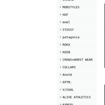
MOBSTYLES
HUF
mnml
STUSSY
patagonia
ROKX
KEEN
CROWS×WORST WEAR
COLLARS
AnotA
EPTM.
V/SUAL
ALIVE ATHLETICS
KANGOL