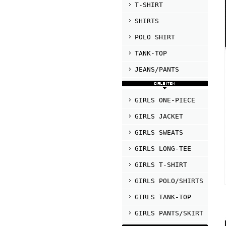
T-SHIRT
SHIRTS
POLO SHIRT
TANK-TOP
JEANS/PANTS
GIRLS ONE-PIECE
GIRLS JACKET
GIRLS SWEATS
GIRLS LONG-TEE
GIRLS T-SHIRT
GIRLS POLO/SHIRTS
GIRLS TANK-TOP
GIRLS PANTS/SKIRT