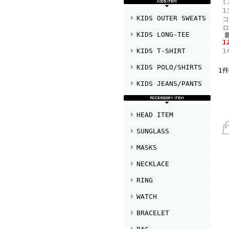
(
1
KIDS OUTER SWEATS
コ
ロ
KIDS LONG-TEE
1
KIDS T-SHIRT
1
KIDS POLO/SHIRTS
1
KIDS JEANS/PANTS
HEAD ITEM
SUNGLASS
MASKS
NECKLACE
RING
WATCH
BRACELET