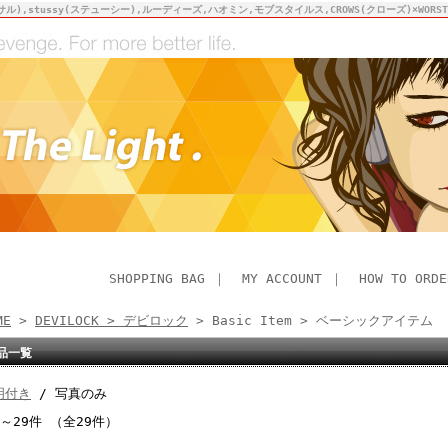
サル),stussy(ステューシー),ルーディーズ,ハオミン,モブスタイルス,CROWS(クローズ)×WO
SHOPPING BAG
｜
MY ACCOUNT
｜
HOW TO ORDE
ME
>
DEVILOCK > デビロック
> Basic Item > ベーシックアイテム
品一覧
明付き
/ 写真のみ
件～29件 （全29件）