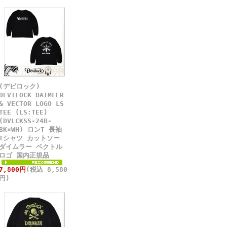
(デビロック)
DEVILOCK DAIMLER
& VECTOR LOGO LS
TEE (LS:TEE)
(DVLCKSS-24B-
BK×WH) ロンT 長袖
Tシャツ カットソー
ダイムラー ベクトル
ロゴ 国内正規品
7,800円
(税込 8,580
円)