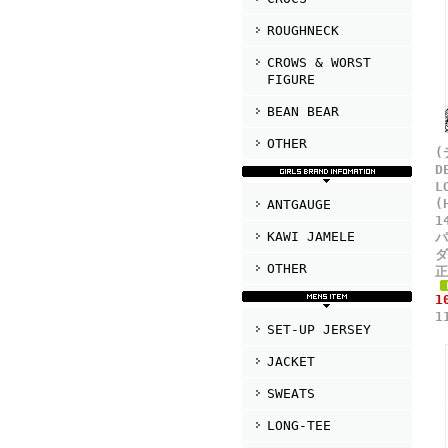
ROUGHNECK
CROWS & WORST
FIGURE
BEAN BEAR
OTHER
(
D
L
(
ANTGAUGE
1
KAWI JAMELE
パ
ダ
OTHER
正
1
1
SET-UP JERSEY
JACKET
SWEATS
LONG-TEE