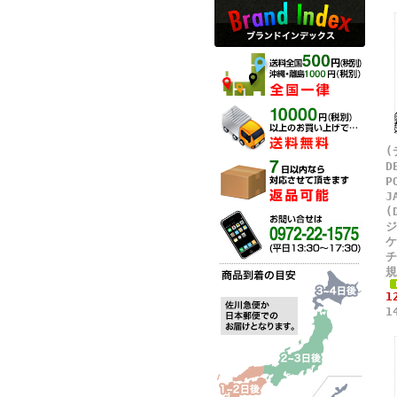
(
D
P
J
(
ジ
ケ
チ
規
1
1