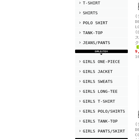
T-SHIRT
SHIRTS
(
D
POLO SHIRT
L
(
TANK-TOP
ス
JEANS/PANTS
ク
9
1
GIRLS ONE-PIECE
GIRLS JACKET
GIRLS SWEATS
GIRLS LONG-TEE
GIRLS T-SHIRT
GIRLS POLO/SHIRTS
GIRLS TANK-TOP
(
D
GIRLS PANTS/SKIRT
C