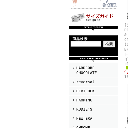
(
D
&
商品検索
C
(
B
ト
イ
ゴ
HARDCORE
9
CHOCOLATE
1
reversal
DEVILOCK
HAOMING
RUDIE'S
NEW ERA
CHROME