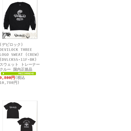
(デビロック)
DEVILOCK THREE
LOGO SWEAT (CREW)
(DVLCKSS-11F-BK)
スウェット トレーナー
クルー 国内正規品
9,800円
(税込
10,780円)