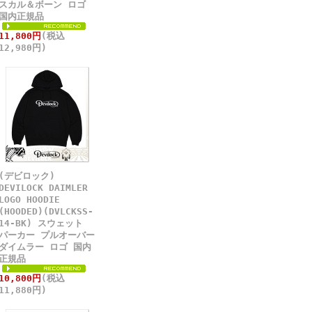
スカル＆ボーン ロゴ
国内正規品
11,800円
(税込
12,980円)
(デビロック)
DEVILOCK DAIMLER
LOGO HOODIE
(HOODED)(DVLCKSS-
14-BK) スウェット
パーカー プルオーバー
ダイムラー ロゴ 国内
正規品
10,800円
(税込
11,880円)