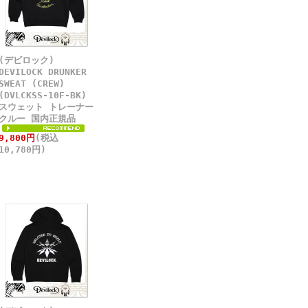
(デビロック)
DEVILOCK DRUNKER
SWEAT (CREW)
(DVLCKSS-10F-BK)
スウェット トレーナー
クルー 国内正規品
9,800円
(税込
10,780円)