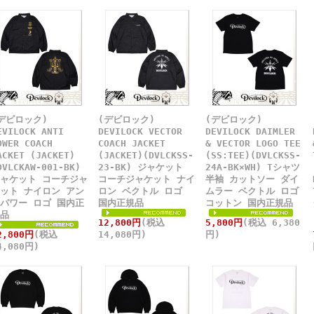
デビロック)
(デビロック)
(デビロック)
EVILOCK ANTI
DEVILOCK VECTOR
DEVILOCK DAIMLER
OWER COACH
COACH JACKET
& VECTOR LOGO TEE
ACKET (JACKET)
(JACKET)(DVLCKSS-
(SS:TEE)(DVLCKSS-
DVLCKAW-001-BK)
23-BK) ジャケット
24A-BK×WH) Tシャツ
ャケット コーチジャ
コーチジャケット ナイ
半袖 カットソー ダイ
ット ナイロン アン
ロン ベクトル ロゴ
ムラー ベクトル ロゴ
パワー ロゴ 国内正
国内正規品
コットン 国内正規品
品
12,800円
(税込
5,800円
(税込 6,380
2,800円
(税込
14,080円)
円)
4,080円)