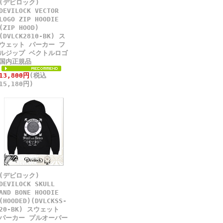
(デビロック)
DEVILOCK VECTOR
LOGO ZIP HOODIE
(ZIP HOOD)
(DVLCK2810-BK) ス
ウェット パーカー フ
ルジップ ベクトルロゴ
国内正規品
13,800円
(税込
15,180円)
(デビロック)
DEVILOCK SKULL
AND BONE HOODIE
(HOODED)(DVLCKSS-
20-BK) スウェット
パーカー プルオーバー