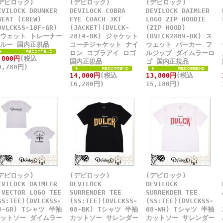
デビロック)
(デビロック)
(デビロック)
EVILOCK DRUNKER
DEVILOCK COBRA
DEVILOCK DAIMLER
WEAT (CREW)
EYE COACH JKT
LOGO ZIP HOODIE
DVLCKSS-10F-GR)
(JACKET)(DVLCK-
(ZIP HOOD)
ウェット トレーナー
2814-BK) ジャケット
(DVLCK2809-BK) ス
ルー 国内正規品
コーチジャケット ナイ
ウェット パーカー フ
ロン コブラアイ ロゴ
ルジップ ダイムラーロ
,800円
(税込
国内正規品
ゴ 国内正規品
0,780円)
14,800円
(税込
13,800円
(税込
16,280円)
15,180円)
デビロック)
(デビロック)
(デビロック)
EVILOCK DAIMLER
DEVILOCK
DEVILOCK
 VECTOR LOGO TEE
SURRENDER TEE
SURRENDER TEE
SS:TEE)(DVLCKSS-
(SS:TEE)(DVLCKSS-
(SS:TEE)(DVLCKSS-
4-GR) Tシャツ 半袖
08-BK) Tシャツ 半袖
08-WH) Tシャツ 半袖
ットソー ダイムラー
カットソー サレンダー
カットソー サレンダー