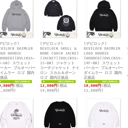
デビロック)
(デビロック)
(デビロック)
EVILOCK DAIMLER
DEVILOCK SKULL &
DEVILOCK DAIMLER
OGO HOODIE
BONE COACH JACKET
LOGO HOODIE
HOODED)(DVLCKSS-
(JACKET)(DVLCKSS-
(HOODED)(DVLCKSS-
4-GR) スウェット
15-BK) ジャケット
14F-BK) スウェット
ーカー プルオーバー
コーチジャケット ナイ
パーカー プルオーバー
イムラー ロゴ 国内
ロン スカル＆ボーン
ダイムラー ロゴ 国内
規品
ロゴ 国内正規品
正規品
0,800円
(税込
12,800円
(税込
10,800円
(税込
1,880円)
14,080円)
11,880円)