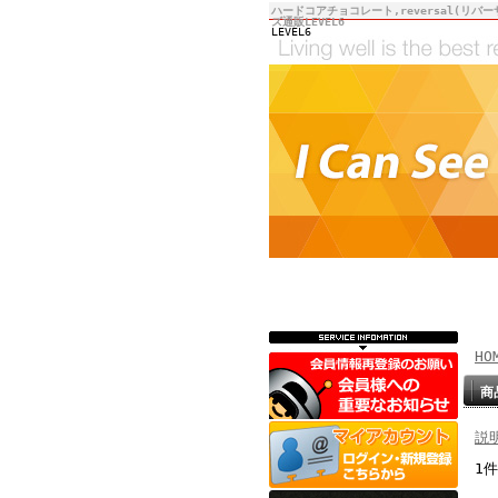
ハードコアチョコレート,reversal(リバー
ズ通販LEVEL6
LEVEL6
HO
商
説
1