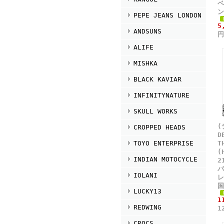
ベ
ン
PEPE JEANS LONDON
5
ANDSUNS
円
ALIFE
MISHKA
BLACK KAVIAR
INFINITYNATURE
SKULL WORKS
(
CROPPED HEADS
D
TOYO ENTERPRISE
T
(
INDIAN MOTOCYCLE
2
パ
IOLANI
レ
国
LUCKY13
1
REDWING
1
CROCS