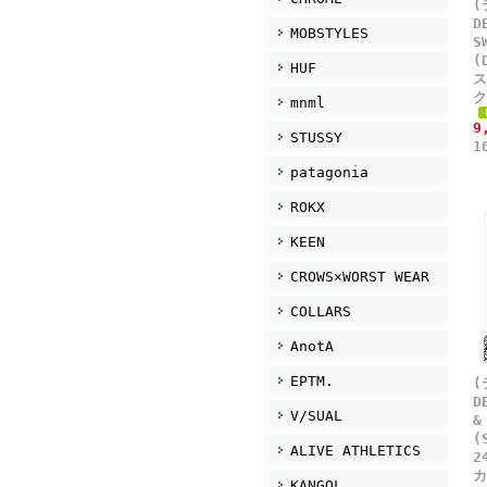
(
D
MOBSTYLES
S
(
HUF
ス
ク
mnml
9
STUSSY
1
patagonia
ROKX
KEEN
CROWS×WORST WEAR
COLLARS
AnotA
EPTM.
(
D
V/SUAL
&
(
ALIVE ATHLETICS
2
カ
KANGOL