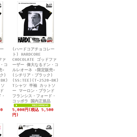
ー
(ハードコアチョコレー
ト) HARDCORE
ファ
CHOCOLATE ゴッドファ
・コ
ーザー 偉大なるドン・コ
売-
ルレオーネ -限定販売-
ク)
(シチリア・ブラック)
-BK)
(SS:TEE)(T-2520-BK)
トソ
Tシャツ 半袖 カットソ
ド
ー マーロン・ブランド
ド・
フランシス・フォード・
コッポラ 国内正規品
0
5,000円(税込 5,500
円)