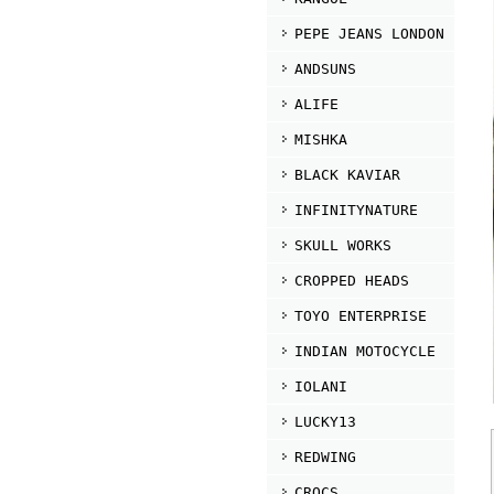
PEPE JEANS LONDON
ANDSUNS
ALIFE
MISHKA
BLACK KAVIAR
INFINITYNATURE
SKULL WORKS
CROPPED HEADS
TOYO ENTERPRISE
INDIAN MOTOCYCLE
IOLANI
LUCKY13
REDWING
CROCS