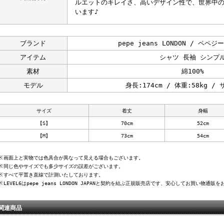
ルエットのキレイさ、高いデザイン性で、世界中
います♪
ブランド
pepe jeans LONDON / ペペ
アイテム
シャツ 長袖 シンプ
素材
綿100%
モデル
身長:174cm / 体重:58kg /
サイズ
着丈
身幅
【S】
70cm
52cm
【M】
73cm
54cm
※
画面上と実物では色具合が異なって見える場合もございます。
※
同じ色やサイズでも多少サイズの誤差がございます。
※
すべて平置き直線で計測いたしております。
※
LEVEL6はpepe jeans LONDON JAPANと契約を結ぶ正規販売店です、安心してお買い物通
関連商品