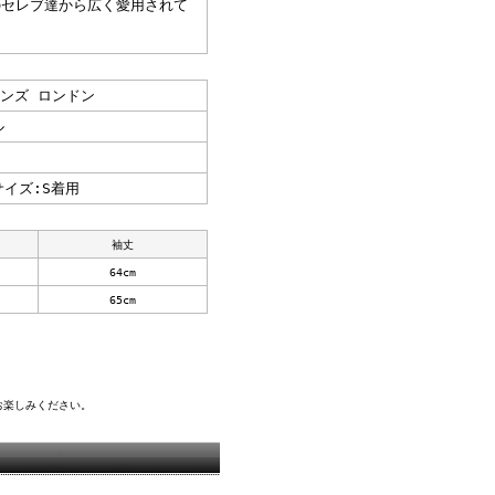
のセレブ達から広く愛用されて
ジーンズ ロンドン
ル
 サイズ:S着用
袖丈
64cm
65cm
販をお楽しみください。