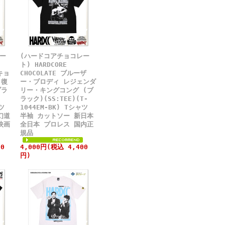
ー
(ハードコアチョコレー
ト) HARDCORE
キョ
CHOCOLATE ブルーザ
-復
ー・ブロディ レジェンダ
ブラ
リー・キングコング (ブ
ラック)(SS:TEE)(T-
ツ
1044EM-BK) Tシャツ
幻道
半袖 カットソー 新日本
映画
全日本 プロレス 国内正
規品
0
4,000円(税込 4,400
円)