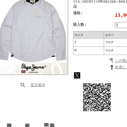
(LS:SHIRT)(PM301366-
品
価格:
13,
購入数:
サイズ
カラー
S
マルチ
M
マルチ
この商
友達に
拡大表示