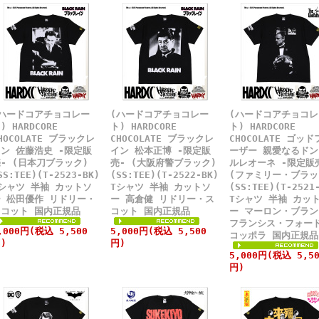
(ハードコアチョコレー
(ハードコアチョコレー
(ハードコアチョコレ
) HARDCORE
ト) HARDCORE
ト) HARDCORE
HOCOLATE ブラックレ
CHOCOLATE ブラックレ
CHOCOLATE ゴッド
ン 佐藤浩史 -限定販
イン 松本正博 -限定販
ーザー 親愛なるドン
- (日本刀ブラック)
売- (大阪府警ブラック)
ルレオーネ -限定販
SS:TEE)(T-2523-BK)
(SS:TEE)(T-2522-BK)
(ファミリー・ブラッ
シャツ 半袖 カットソ
Tシャツ 半袖 カットソ
(SS:TEE)(T-2521
ー 松田優作 リドリー・
ー 高倉健 リドリー・ス
Tシャツ 半袖 カッ
スコット 国内正規品
コット 国内正規品
ー マーロン・ブラン
フランシス・フォー
,000円(税込 5,500
5,000円(税込 5,500
コッポラ 国内正規品
)
円)
5,000円(税込 5,50
円)