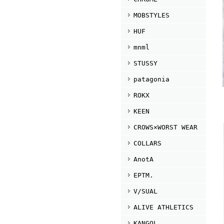
MOBSTYLES
HUF
mnml
STUSSY
patagonia
ROKX
KEEN
CROWS×WORST WEAR
COLLARS
AnotA
EPTM.
V/SUAL
ALIVE ATHLETICS
KANGOL