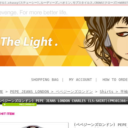
サル),stussy(ステューシー),ルーディーズ,ハオミン,モブスタイルス,CROWS(クローズ)×WO
SHOPPING BAG
｜
MY ACCOUNT
｜
HOW TO ORDE
ME
>
PEPE JEANS LONDON > ペペジーンズロンドン
>
Shirts > 
ペペジーンズロンドン) PEPE JEANS LONDON CHARLES (LS:SHIRT)(PM301
品
(ペペジーンズロンドン) PEPE JE