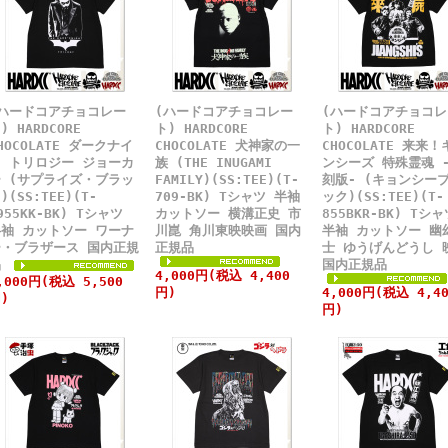
(ハードコアチョコレー
(ハードコアチョコレー
(ハードコアチョコレ
) HARDCORE
ト) HARDCORE
ト) HARDCORE
HOCOLATE ダークナイ
CHOCOLATE 犬神家の一
CHOCOLATE 来来！
ト トリロジー ジョーカ
族 (THE INUGAMI
ンシーズ 特殊霊魂 
ー (サプライズ・ブラッ
FAMILY)(SS:TEE)(T-
刻版- (キョンシー
)(SS:TEE)(T-
709-BK) Tシャツ 半袖
ック)(SS:TEE)(T-
955KK-BK) Tシャツ
カットソー 横溝正史 市
855BKR-BK) Tシャ
半袖 カットソー ワーナ
川崑 角川東映映画 国内
半袖 カットソー 幽
ー・ブラザース 国内正規
正規品
士 ゆうげんどうし 
品
国内正規品
4,000円(税込 4,400
,000円(税込 5,500
円)
4,000円(税込 4,40
)
円)