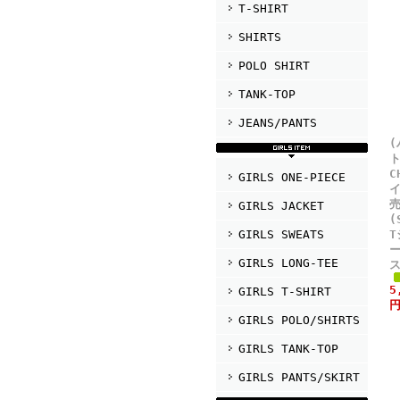
T-SHIRT
SHIRTS
POLO SHIRT
TANK-TOP
JEANS/PANTS
ト
C
GIRLS ONE-PIECE
イ
売
GIRLS JACKET
(
GIRLS SWEATS
T
GIRLS LONG-TEE
5
GIRLS T-SHIRT
円
GIRLS POLO/SHIRTS
GIRLS TANK-TOP
GIRLS PANTS/SKIRT