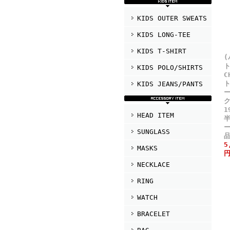
KIDS OUTER SWEATS
KIDS LONG-TEE
KIDS T-SHIRT
ト
KIDS POLO/SHIRTS
C
KIDS JEANS/PANTS
ク
1
HEAD ITEM
SUNGLASS
5
MASKS
円
NECKLACE
RING
WATCH
BRACELET