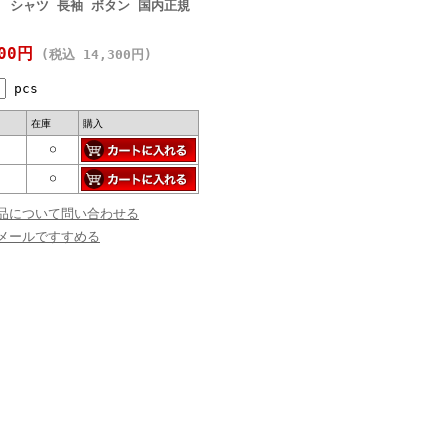
0AA) シャツ 長袖 ボタン 国内正規
000円
(税込 14,300円)
pcs
在庫
購入
○
○
品について問い合わせる
メールですすめる