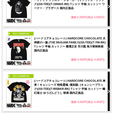
ークナイト トリロジー ジョーカー (サプライズ・ブラッ
ク)(SS:TEE)(T-1955KK-BK) Tシャツ 半袖 カットソー ワ
ーナー・ブラザース 国内正規品
価格:5,000円(税込 5,500円)
PICK UP
(ハードコアチョコレート) HARDCORE CHOCOLATE 犬
神家の一族 (THE INUGAMI FAMILY)(SS:TEE)(T-709-BK)
Tシャツ 半袖 カットソー 横溝正史 市川崑 角川東映映画
国内正規品
価格:4,000円(税込 4,400円)
PICK UP
(ハードコアチョコレート) HARDCORE CHOCOLATE 来
来！キョンシーズ 特殊霊魂 -復刻版- (キョンシーブラッ
ク)(SS:TEE)(T-855BKR-BK) Tシャツ 半袖 カットソー 幽
幻道士 ゆうげんどうし 映画 国内正規品
価格:4,000円(税込 4,400円)