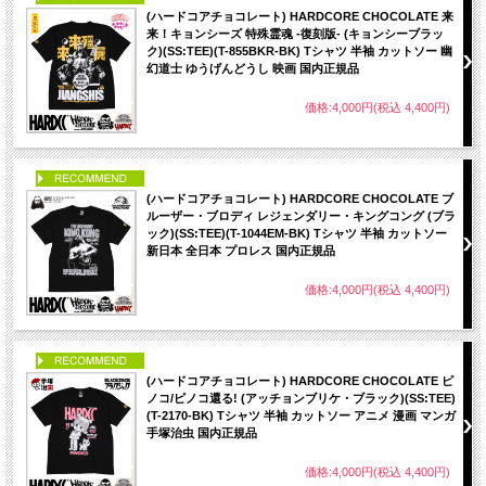
(ハードコアチョコレート) HARDCORE CHOCOLATE 来
来！キョンシーズ 特殊霊魂 -復刻版- (キョンシーブラッ
ク)(SS:TEE)(T-855BKR-BK) Tシャツ 半袖 カットソー 幽
幻道士 ゆうげんどうし 映画 国内正規品
価格:4,000円(税込 4,400円)
PICK UP
(ハードコアチョコレート) HARDCORE CHOCOLATE ブ
ルーザー・ブロディ レジェンダリー・キングコング (ブラ
ック)(SS:TEE)(T-1044EM-BK) Tシャツ 半袖 カットソー
新日本 全日本 プロレス 国内正規品
価格:4,000円(税込 4,400円)
PICK UP
(ハードコアチョコレート) HARDCORE CHOCOLATE ピ
ノコ/ピノコ還る! (アッチョンブリケ・ブラック)(SS:TEE)
(T-2170-BK) Tシャツ 半袖 カットソー アニメ 漫画 マンガ
手塚治虫 国内正規品
価格:4,000円(税込 4,400円)