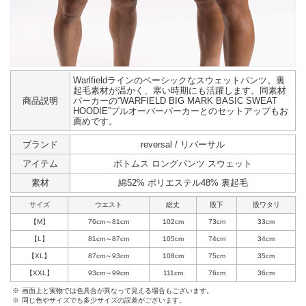
Warlfieldラインのベーシックなスウェットパンツ。裏
起毛素材が温かく、寒い時期にも活躍します。同素材
商品説明
パーカーの“WARFIELD BIG MARK BASIC SWEAT
HOODIE”プルオーバーパーカーとのセットアップもお
薦めです。
ブランド
reversal / リバーサル
アイテム
ボトムス ロングパンツ スウェット
素材
綿52% ポリエステル48% 裏起毛
サイズ
ウエスト
総丈
股下
股ワタリ
【M】
76cm～81cm
102cm
73cm
33cm
【L】
81cm～87cm
105cm
74cm
34cm
【XL】
87cm～93cm
108cm
75cm
35cm
【XXL】
93cm～99cm
111cm
76cm
36cm
※
画面上と実物では色具合が異なって見える場合もございます。
※
同じ色やサイズでも多少サイズの誤差がございます。