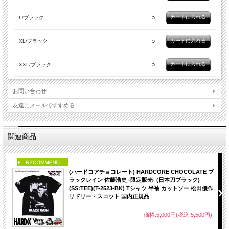
○
L/ブラック
○
XL/ブラック
○
XXL/ブラック
お問い合わせ
友達にメールですすめる
関連商品
PICK UP
(ハードコアチョコレート) HARDCORE CHOCOLATE ブ
ラックレイン 佐藤浩史 -限定販売- (日本刀ブラック)
(SS:TEE)(T-2523-BK) Tシャツ 半袖 カットソー 松田優作
リドリー・スコット 国内正規品
価格:5,000円(税込 5,500円)