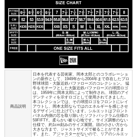
日本を代表する芸術家、岡本太郎とのコラボレーショ
ンの新作として、1949年から2004年まで存在したプロ
野球球団・大阪近鉄バファローズのコレクション。 猛
牛をモチーフとした大阪近鉄バファローズの球団ロゴ
は、1959年に岡本太郎によって制作され、球団のアイ
デンティティを示すロゴとして使用されてきました。
本コレクションでは、その球団ロゴをフロントにレイ
商品説明
アウトし、岡本太郎ならではのエネルギーを感じさせ
るデザインに仕上げています。シルエットはフロント
パネル内側の芯を取り除いたソフトバックラム仕様の
59FIFTY。柔らかい被り心地です。サイズ調整のない
仕様で、約1cm刻みのサイズ展開。頭の小さい方から
大きな方まで、ジャストサイズで被ることができま
す。また、アジャスターがないので、リアのシルエッ