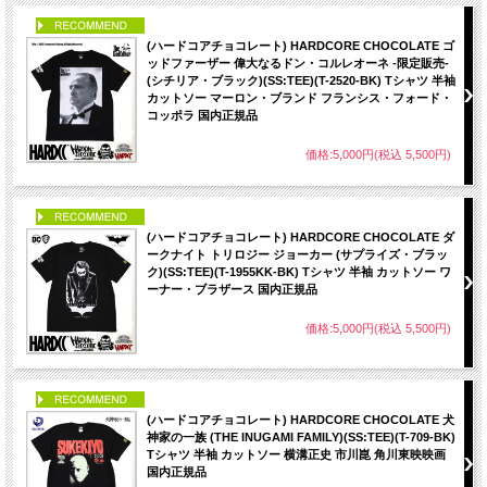
PICK UP
(ハードコアチョコレート) HARDCORE CHOCOLATE ゴ
ッドファーザー 偉大なるドン・コルレオーネ -限定販売-
(シチリア・ブラック)(SS:TEE)(T-2520-BK) Tシャツ 半袖
カットソー マーロン・ブランド フランシス・フォード・
コッポラ 国内正規品
価格:5,000円(税込 5,500円)
PICK UP
(ハードコアチョコレート) HARDCORE CHOCOLATE ダ
ークナイト トリロジー ジョーカー (サプライズ・ブラッ
ク)(SS:TEE)(T-1955KK-BK) Tシャツ 半袖 カットソー ワ
ーナー・ブラザース 国内正規品
価格:5,000円(税込 5,500円)
PICK UP
(ハードコアチョコレート) HARDCORE CHOCOLATE 犬
神家の一族 (THE INUGAMI FAMILY)(SS:TEE)(T-709-BK)
Tシャツ 半袖 カットソー 横溝正史 市川崑 角川東映映画
国内正規品