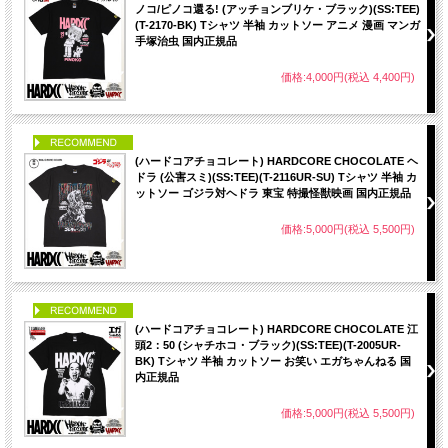
ノコ/ピノコ還る! (アッチョンブリケ・ブラック)(SS:TEE)
(T-2170-BK) Tシャツ 半袖 カットソー アニメ 漫画 マンガ
手塚治虫 国内正規品
価格:4,000円(税込 4,400円)
PICK UP
(ハードコアチョコレート) HARDCORE CHOCOLATE ヘ
ドラ (公害スミ)(SS:TEE)(T-2116UR-SU) Tシャツ 半袖 カ
ットソー ゴジラ対ヘドラ 東宝 特撮怪獣映画 国内正規品
価格:5,000円(税込 5,500円)
PICK UP
(ハードコアチョコレート) HARDCORE CHOCOLATE 江
頭2：50 (シャチホコ・ブラック)(SS:TEE)(T-2005UR-
BK) Tシャツ 半袖 カットソー お笑い エガちゃんねる 国
内正規品
価格:5,000円(税込 5,500円)