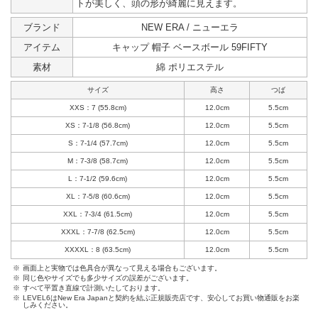
トが美しく、頭の形が綺麗に見えます。
ブランド
NEW ERA / ニューエラ
アイテム
キャップ 帽子 ベースボール 59FIFTY
素材
綿 ポリエステル
サイズ
高さ
つば
XXS：7 (55.8cm)
12.0cm
5.5cm
XS：7-1/8 (56.8cm)
12.0cm
5.5cm
S：7-1/4 (57.7cm)
12.0cm
5.5cm
M：7-3/8 (58.7cm)
12.0cm
5.5cm
L：7-1/2 (59.6cm)
12.0cm
5.5cm
XL：7-5/8 (60.6cm)
12.0cm
5.5cm
XXL：7-3/4 (61.5cm)
12.0cm
5.5cm
XXXL：7-7/8 (62.5cm)
12.0cm
5.5cm
XXXXL：8 (63.5cm)
12.0cm
5.5cm
※
画面上と実物では色具合が異なって見える場合もございます。
※
同じ色やサイズでも多少サイズの誤差がございます。
※
すべて平置き直線で計測いたしております。
※
LEVEL6はNew Era Japanと契約を結ぶ正規販売店です、安心してお買い物通販をお楽
しみください。