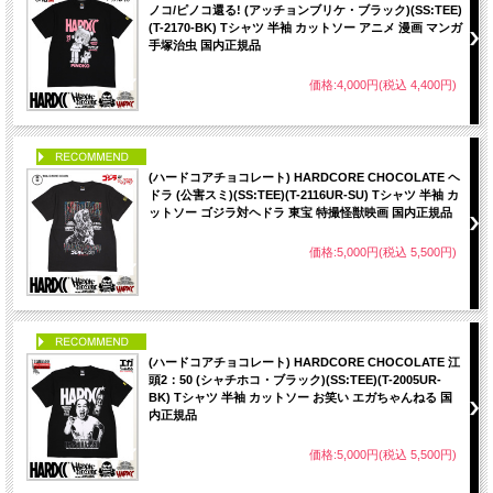
ノコ/ピノコ還る! (アッチョンブリケ・ブラック)(SS:TEE)
(T-2170-BK) Tシャツ 半袖 カットソー アニメ 漫画 マンガ
手塚治虫 国内正規品
価格:4,000円(税込 4,400円)
PICK UP
(ハードコアチョコレート) HARDCORE CHOCOLATE ヘ
ドラ (公害スミ)(SS:TEE)(T-2116UR-SU) Tシャツ 半袖 カ
ットソー ゴジラ対ヘドラ 東宝 特撮怪獣映画 国内正規品
価格:5,000円(税込 5,500円)
PICK UP
(ハードコアチョコレート) HARDCORE CHOCOLATE 江
頭2：50 (シャチホコ・ブラック)(SS:TEE)(T-2005UR-
BK) Tシャツ 半袖 カットソー お笑い エガちゃんねる 国
内正規品
価格:5,000円(税込 5,500円)