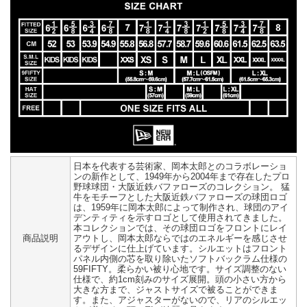
日本を代表する芸術家、岡本太郎とのコラボレーショ
ンの新作として、1949年から2004年まで存在したプロ
野球球団・大阪近鉄バファローズのコレクション。 猛
牛をモチーフとした大阪近鉄バファローズの球団ロゴ
は、1959年に岡本太郎によって制作され、球団のアイ
デンティティを示すロゴとして使用されてきました。
本コレクションでは、その球団ロゴをフロントにレイ
商品説明
アウトし、岡本太郎ならではのエネルギーを感じさせ
るデザインに仕上げています。シルエットはフロント
パネル内側の芯を取り除いたソフトバックラム仕様の
59FIFTY。柔らかい被り心地です。サイズ調整のない
仕様で、約1cm刻みのサイズ展開。頭の小さい方から
大きな方まで、ジャストサイズで被ることができま
す。また、アジャスターがないので、リアのシルエッ