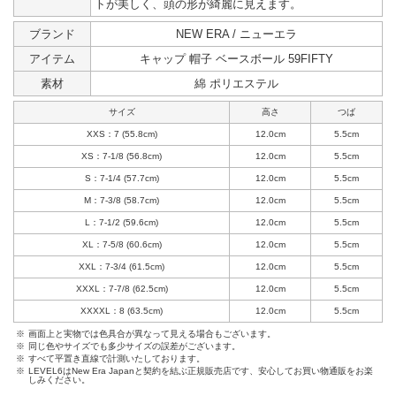
トが美しく、頭の形が綺麗に見えます。
ブランド
NEW ERA / ニューエラ
アイテム
キャップ 帽子 ベースボール 59FIFTY
素材
綿 ポリエステル
サイズ
高さ
つば
XXS：7 (55.8cm)
12.0cm
5.5cm
XS：7-1/8 (56.8cm)
12.0cm
5.5cm
S：7-1/4 (57.7cm)
12.0cm
5.5cm
M：7-3/8 (58.7cm)
12.0cm
5.5cm
L：7-1/2 (59.6cm)
12.0cm
5.5cm
XL：7-5/8 (60.6cm)
12.0cm
5.5cm
XXL：7-3/4 (61.5cm)
12.0cm
5.5cm
XXXL：7-7/8 (62.5cm)
12.0cm
5.5cm
XXXXL：8 (63.5cm)
12.0cm
5.5cm
※
画面上と実物では色具合が異なって見える場合もございます。
※
同じ色やサイズでも多少サイズの誤差がございます。
※
すべて平置き直線で計測いたしております。
※
LEVEL6はNew Era Japanと契約を結ぶ正規販売店です、安心してお買い物通販をお楽
しみください。