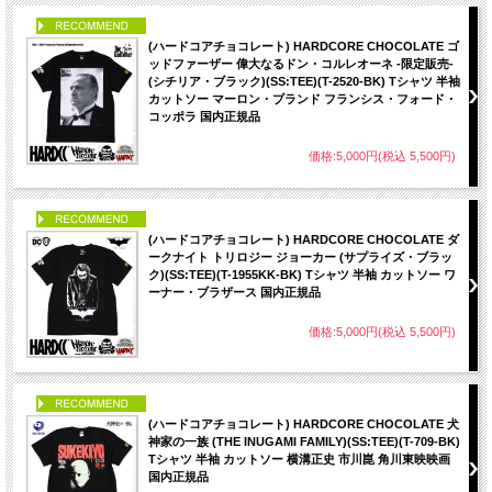
PICK UP
(ハードコアチョコレート) HARDCORE CHOCOLATE ゴ
ッドファーザー 偉大なるドン・コルレオーネ -限定販売-
(シチリア・ブラック)(SS:TEE)(T-2520-BK) Tシャツ 半袖
カットソー マーロン・ブランド フランシス・フォード・
コッポラ 国内正規品
価格:5,000円(税込 5,500円)
PICK UP
(ハードコアチョコレート) HARDCORE CHOCOLATE ダ
ークナイト トリロジー ジョーカー (サプライズ・ブラッ
ク)(SS:TEE)(T-1955KK-BK) Tシャツ 半袖 カットソー ワ
ーナー・ブラザース 国内正規品
価格:5,000円(税込 5,500円)
PICK UP
(ハードコアチョコレート) HARDCORE CHOCOLATE 犬
神家の一族 (THE INUGAMI FAMILY)(SS:TEE)(T-709-BK)
Tシャツ 半袖 カットソー 横溝正史 市川崑 角川東映映画
国内正規品