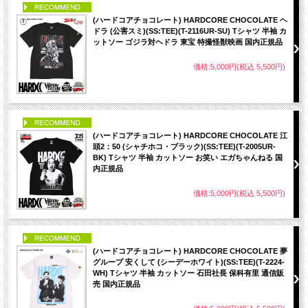
PICK UP
(ハードコアチョコレート) HARDCORE CHOCOLATE ヘ
ドラ (公害スミ)(SS:TEE)(T-2116UR-SU) Tシャツ 半袖 カ
ットソー ゴジラ対ヘドラ 東宝 特撮怪獣映画 国内正規品
価格:5,000円(税込 5,500円)
PICK UP
(ハードコアチョコレート) HARDCORE CHOCOLATE 江
頭2：50 (シャチホコ・ブラック)(SS:TEE)(T-2005UR-
BK) Tシャツ 半袖 カットソー お笑い エガちゃんねる 国
内正規品
価格:5,000円(税込 5,500円)
PICK UP
(ハードコアチョコレート) HARDCORE CHOCOLATE 夢
グループ 安くして (シーデーホワイト)(SS:TEE)(T-2224-
WH) Tシャツ 半袖 カットソー 石田社長 保科有里 通信販
売 国内正規品