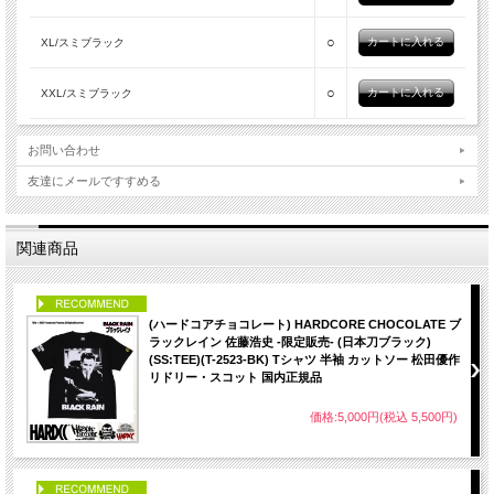
○
XL/スミブラック
○
XXL/スミブラック
お問い合わせ
友達にメールですすめる
関連商品
PICK UP
(ハードコアチョコレート) HARDCORE CHOCOLATE ブ
ラックレイン 佐藤浩史 -限定販売- (日本刀ブラック)
(SS:TEE)(T-2523-BK) Tシャツ 半袖 カットソー 松田優作
リドリー・スコット 国内正規品
価格:5,000円(税込 5,500円)
PICK UP