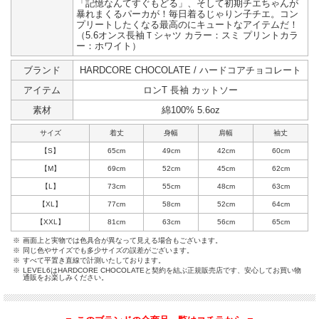
「記憶なんてすぐもどる」、そして初期チエちゃんが
暴れまくるパーカが！毎日着るじゃりン子チエ。コン
プリートしたくなる最高のにキュートなアイテムだ！
（5.6オンス長袖Ｔシャツ カラー：スミ プリントカラ
ー：ホワイト）
ブランド
HARDCORE CHOCOLATE / ハードコアチョコレート
アイテム
ロンT 長袖 カットソー
素材
綿100% 5.6oz
サイズ
着丈
身幅
肩幅
袖丈
【S】
65cm
49cm
42cm
60cm
【M】
69cm
52cm
45cm
62cm
【L】
73cm
55cm
48cm
63cm
【XL】
77cm
58cm
52cm
64cm
【XXL】
81cm
63cm
56cm
65cm
※
画面上と実物では色具合が異なって見える場合もございます。
※
同じ色やサイズでも多少サイズの誤差がございます。
※
すべて平置き直線で計測いたしております。
※
LEVEL6はHARDCORE CHOCOLATEと契約を結ぶ正規販売店です、安心してお買い物
通販をお楽しみください。