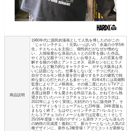
1980年代に国民的漫画として人気を博したのがこの
「じゃりン子チエ」！元気いっぱいの「永遠の小学5年
生」チエちゃんを主役に、個性的だがなぜか憎めな
い、人情味豊かな浪花の人々との日常を描いた作品。
やくざな父親テツにやさしいお母さん、人の言葉を理
解する猫の小鉄とアントニオJr、花井センセにヒラメ
ちゃんなど魅力的なキャラクター、ガチな大阪弁は大
いに話題になった。仕事をしない父・テツに代わり、
自分でホルモン焼き屋を切り盛りするチエの健気で純
粋な姿に心打たれた人も多かった。81年4月には高畑勲
監督によりアニメ映画化、その後二度にわたりTVアニ
メ化もされた。ファミコンやパチンコにもなりその知
名度は抜群！今も愛される作品である。かねてから熱
商品説明
望されていたハードコアチョコレートとのコラボは、
2022年にようやく実現し大好評のうちに販売終了。そ
してデザインをリニューアルした23年版、24年度版も
まもなく終了。もはやじゃりン子チエアパレルといっ
たらコアチョコのイメージも街では定着した！そして
25/26年度版！今回のデザインも原作ファンなら涙もの
の納得の完成度！復刻にて、新カラーとなった人気の2
種デザインに、新作も2種登場！アプリコットが新鮮な