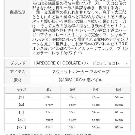
らには公儀反逆の汚名を受けた拝一刀。一刀は公儀の
裁きを拒絶し柳生一族の陰謀を暴き、復讐する為に、
商品説明
一殺・金五百両の雇われ刺客となって、息子・大五郎
とともに血と屍の魔道へと踏み込んでゆく！その後も
次々と襲い掛かる刺客との激しき戦い！果たして一刀
は、そして大五郎は地獄の道を生き残れるのか！？世
界中の映画陣を熱狂させたシリーズが遂に！遂にハー
ドコアチョコレートの手によって完全オフィシャルア
パレル化！4種類に渡って展開される究極のデザインワ
ークを見よ！世界よ、これが日本のアパレルだ！(10.0
オンス裏パイルZIPパーカ／カラー：ブラック プリン
トカラー：レッド/ホワイト)
ブランド
HARDCORE CHOCOLATE / ハードコアチョコレート
アイテム
スウェット パーカー フルジップ
素材
綿100% 10.0oz 裏パイル
サイズ
着丈
身幅
肩幅
袖丈
【S】
63cm
52cm
44cm
56cm
【M】
67cm
55cm
48cm
60cm
【L】
71cm
58cm
52cm
61cm
【XL】
76cm
63cm
55cm
62cm
【XXL】
81cm
68cm
58cm
63cm