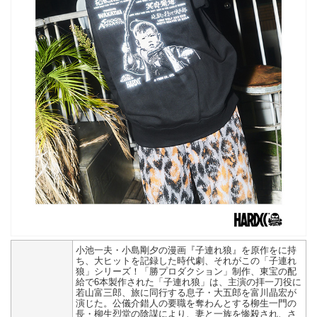
小池一夫・小島剛夕の漫画『子連れ狼』を原作をに持
ち、大ヒットを記録した時代劇、それがこの「子連れ
狼」シリーズ！「勝プロダクション」制作、東宝の配
給で6本製作された「子連れ狼」は、主演の拝一刀役に
若山富三郎、旅に同行する息子・大五郎を富川晶宏が
演じた。公儀介錯人の要職を奪わんとする柳生一門の
長・柳生烈堂の陰謀により、妻と一族を惨殺され、さ