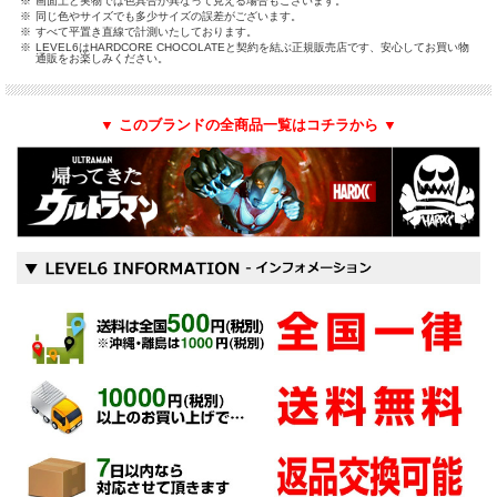
※
画面上と実物では色具合が異なって見える場合もございます。
※
同じ色やサイズでも多少サイズの誤差がございます。
※
すべて平置き直線で計測いたしております。
※
LEVEL6はHARDCORE CHOCOLATEと契約を結ぶ正規販売店です、安心してお買い物
通販をお楽しみください。
▼ このブランドの全商品一覧はコチラから ▼