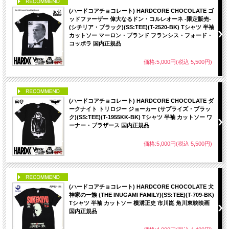
PICK UP
(ハードコアチョコレート) HARDCORE CHOCOLATE ゴ
ッドファーザー 偉大なるドン・コルレオーネ -限定販売-
(シチリア・ブラック)(SS:TEE)(T-2520-BK) Tシャツ 半袖
カットソー マーロン・ブランド フランシス・フォード・
コッポラ 国内正規品
価格:5,000円(税込 5,500円)
PICK UP
(ハードコアチョコレート) HARDCORE CHOCOLATE ダ
ークナイト トリロジー ジョーカー (サプライズ・ブラッ
ク)(SS:TEE)(T-1955KK-BK) Tシャツ 半袖 カットソー ワ
ーナー・ブラザース 国内正規品
価格:5,000円(税込 5,500円)
PICK UP
(ハードコアチョコレート) HARDCORE CHOCOLATE 犬
神家の一族 (THE INUGAMI FAMILY)(SS:TEE)(T-709-BK)
Tシャツ 半袖 カットソー 横溝正史 市川崑 角川東映映画
国内正規品