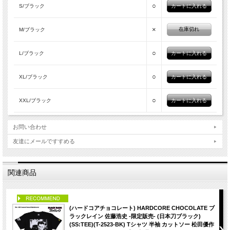
○
S/ブラック
×
在庫切れ
M/ブラック
○
L/ブラック
○
XL/ブラック
○
XXL/ブラック
お問い合わせ
友達にメールですすめる
関連商品
PICK UP
(ハードコアチョコレート) HARDCORE CHOCOLATE ブ
ラックレイン 佐藤浩史 -限定販売- (日本刀ブラック)
(SS:TEE)(T-2523-BK) Tシャツ 半袖 カットソー 松田優作