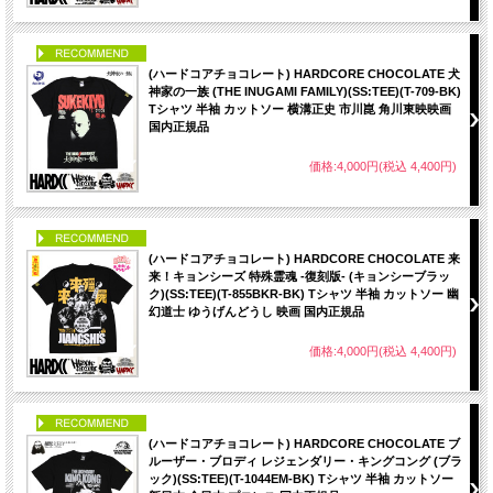
PICK UP
(ハードコアチョコレート) HARDCORE CHOCOLATE 犬
神家の一族 (THE INUGAMI FAMILY)(SS:TEE)(T-709-BK)
Tシャツ 半袖 カットソー 横溝正史 市川崑 角川東映映画
国内正規品
価格:4,000円(税込 4,400円)
PICK UP
(ハードコアチョコレート) HARDCORE CHOCOLATE 来
来！キョンシーズ 特殊霊魂 -復刻版- (キョンシーブラッ
ク)(SS:TEE)(T-855BKR-BK) Tシャツ 半袖 カットソー 幽
幻道士 ゆうげんどうし 映画 国内正規品
価格:4,000円(税込 4,400円)
PICK UP
(ハードコアチョコレート) HARDCORE CHOCOLATE ブ
ルーザー・ブロディ レジェンダリー・キングコング (ブラ
ック)(SS:TEE)(T-1044EM-BK) Tシャツ 半袖 カットソー