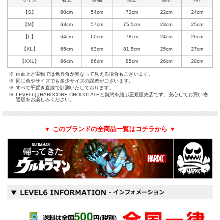
【S】
60cm
54cm
73cm
22cm
24cm
【M】
63cm
57cm
75.5cm
23cm
25cm
【L】
64cm
60cm
78cm
24cm
26cm
【XL】
65cm
63cm
81.5cm
25cm
27cm
【XXL】
66cm
66cm
85cm
26cm
28cm
※
画面上と実物では色具合が異なって見える場合もございます。
※
同じ色やサイズでも多少サイズの誤差がございます。
※
すべて平置き直線で計測いたしております。
※
LEVEL6はHARDCORE CHOCOLATEと契約を結ぶ正規販売店です、安心してお買い物
通販をお楽しみください。
▼ このブランドの全商品一覧はコチラから ▼