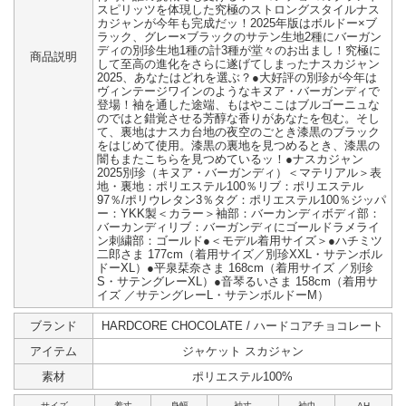
スピリッツを体現した究極のストロングスタイルナス
カジャンが今年も完成だッ！2025年版はボルドー×ブ
ラック、グレー×ブラックのサテン生地2種にバーガン
ディの別珍生地1種の計3種が堂々のお出まし！究極に
商品説明
して至高の進化をさらに遂げてしまったナスカジャン
2025、あなたはどれを選ぶ？●大好評の別珍が今年は
ヴィンテージワインのようなキヌア・バーガンディで
登場！袖を通した途端、もはやここはブルゴーニュな
のではと錯覚させる芳醇な香りがあなたを包む。そし
て、裏地はナスカ台地の夜空のごとき漆黒のブラック
をはじめて使用。漆黒の裏地を見つめるとき、漆黒の
闇もまたこちらを見つめているッ！●ナスカジャン
2025別珍（キヌア・バーガンディ）＜マテリアル＞表
地・裏地：ポリエステル100％リブ：ポリエステル
97％/ポリウレタン3％タグ：ポリエステル100％ジッパ
ー：YKK製＜カラー＞袖部：バーカンディボディ部：
バーカンディリブ：バーガンディにゴールドラメライ
ン刺繍部：ゴールド●＜モデル着用サイズ＞●ハチミツ
二郎さま 177cm（着用サイズ／別珍XXL・サテンボル
ドーXL）●平泉栞奈さま 168cm（着用サイズ ／別珍
S・サテングレーXL）●音琴るいさま 158cm（着用サ
イズ ／サテングレーL・サテンボルドーM）
ブランド
HARDCORE CHOCOLATE / ハードコアチョコレート
アイテム
ジャケット スカジャン
素材
ポリエステル100%
サイズ
着丈
身幅
袖丈
袖巾
AH