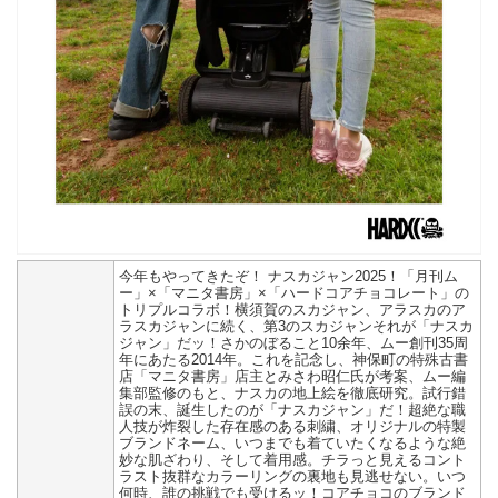
今年もやってきたぞ！ ナスカジャン2025！「月刊ム
ー」×「マニタ書房」×「ハードコアチョコレート」の
トリプルコラボ！横須賀のスカジャン、アラスカのア
ラスカジャンに続く、第3のスカジャンそれが「ナスカ
ジャン」だッ！さかのぼること10余年、ムー創刊35周
年にあたる2014年。これを記念し、神保町の特殊古書
店「マニタ書房」店主とみさわ昭仁氏が考案、ムー編
集部監修のもと、ナスカの地上絵を徹底研究。試行錯
誤の末、誕生したのが「ナスカジャン」だ！超絶な職
人技が炸裂した存在感のある刺繍、オリジナルの特製
ブランドネーム、いつまでも着ていたくなるような絶
妙な肌ざわり、そして着用感。チラっと見えるコント
ラスト抜群なカラーリングの裏地も見逃せない。いつ
何時、誰の挑戦でも受けるッ！コアチョコのブランド