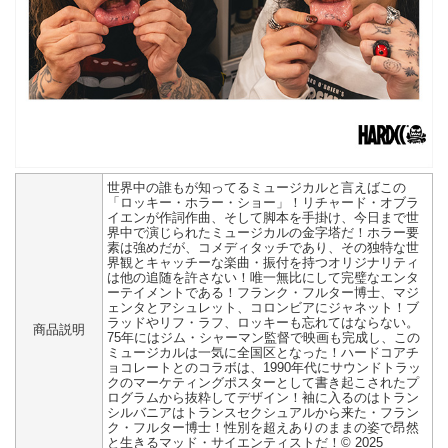
世界中の誰もが知ってるミュージカルと言えばこの
「ロッキー・ホラー・ショー」！リチャード・オブラ
イエンが作詞作曲、そして脚本を手掛け、今日まで世
界中で演じられたミュージカルの金字塔だ！ホラー要
素は強めだが、コメディタッチであり、その独特な世
界観とキャッチーな楽曲・振付を持つオリジナリティ
は他の追随を許さない！唯一無比にして完璧なエンタ
ーテイメントである！フランク・フルター博士、マジ
ェンタとアシュレット、コロンビアにジャネット！ブ
ラッドやリフ・ラフ、ロッキーも忘れてはならない。
商品説明
75年にはジム・シャーマン監督で映画も完成し、この
ミュージカルは一気に全国区となった！ハードコアチ
ョコレートとのコラボは、1990年代にサウンドトラッ
クのマーケティングポスターとして書き起こされたプ
ログラムから抜粋してデザイン！袖に入るのはトラン
シルバニアはトランスセクシュアルから来た・フラン
ク・フルター博士！性別を超えありのままの姿で昂然
と生きるマッド・サイエンティストだ！© 2025