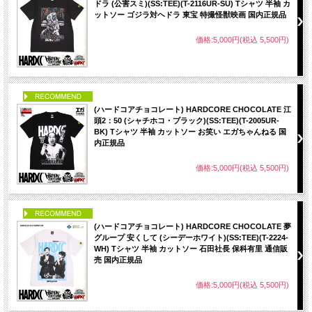
ドラ (公害スミ)(SS:TEE)(T-2116UR-SU) Tシャツ 半袖 カ
ットソー ゴジラ対ヘドラ 東宝 特撮怪獣映画 国内正規品
価格:5,000円(税込 5,500円)
PICK UP
(ハードコアチョコレート) HARDCORE CHOCOLATE 江
頭2：50 (シャチホコ・ブラック)(SS:TEE)(T-2005UR-
BK) Tシャツ 半袖 カットソー お笑い エガちゃんねる 国
内正規品
価格:5,000円(税込 5,500円)
PICK UP
(ハードコアチョコレート) HARDCORE CHOCOLATE 夢
グループ 安くして (シーデーホワイト)(SS:TEE)(T-2224-
WH) Tシャツ 半袖 カットソー 石田社長 保科有里 通信販
売 国内正規品
価格:5,000円(税込 5,500円)