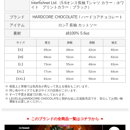
Interfishnet Ltd.（5.6オンス長袖 Tシャツ カラー：ホワ
イト プリントカラー：ブラック）
ブランド
HARDCORE CHOCOLATE / ハードコアチョコレート
アイテム
ロンT 長袖 カットソー
素材
綿100% 5.6oz
サイズ
着丈
身幅
肩幅
袖丈
【S】
65cm
49cm
42cm
60cm
【M】
69cm
52cm
45cm
62cm
【L】
73cm
55cm
48cm
63cm
【XL】
77cm
58cm
52cm
64cm
【XXL】
81cm
63cm
56cm
65cm
※
画面上と実物では色具合が異なって見える場合もございます。
※
同じ色やサイズでも多少サイズの誤差がございます。
※
すべて平置き直線で計測いたしております。
※
LEVEL6はHARDCORE CHOCOLATEと契約を結ぶ正規販売店です、安心してお買い物
通販をお楽しみください。
▼ このブランドの全商品一覧はコチラから ▼