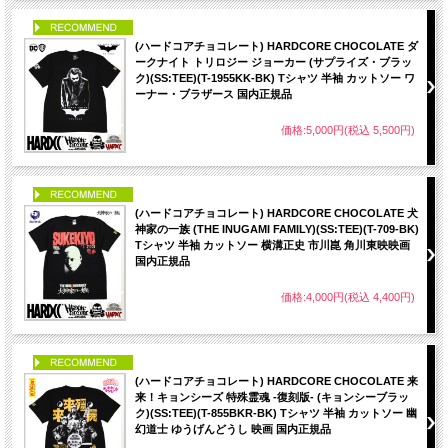
PICK UP
(ハードコアチョコレート) HARDCORE CHOCOLATE ダ
ークナイト トリロジー ジョーカー (サプライズ・ブラッ
ク)(SS:TEE)(T-1955KK-BK) Tシャツ 半袖 カットソー ワ
ーナー・ブラザース 国内正規品
価格:5,000円(税込 5,500円)
PICK UP
(ハードコアチョコレート) HARDCORE CHOCOLATE 犬
神家の一族 (THE INUGAMI FAMILY)(SS:TEE)(T-709-BK)
Tシャツ 半袖 カットソー 横溝正史 市川崑 角川東映映画
国内正規品
価格:4,000円(税込 4,400円)
PICK UP
(ハードコアチョコレート) HARDCORE CHOCOLATE 来
来！キョンシーズ 特殊霊魂 -復刻版- (キョンシーブラッ
ク)(SS:TEE)(T-855BKR-BK) Tシャツ 半袖 カットソー 幽
幻道士 ゆうげんどうし 映画 国内正規品