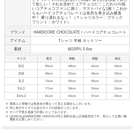
て欲しい！それを含めてコアチョコだ！こだわりの強
いコアチョコファンに捧ぐ、マストバイな1枚！これか
らもハードコアチョコレートは各所を巻き込み爆進
中！ 乗り遅れるなッ！（Ｔシャツカラー：ブラック
プリント：ホワイト）
ブランド
HARDCORE CHOCOLATE / ハードコアチョコレート
アイテム
Tシャツ 半袖 カットソー
素材
綿100% 5.6oz
サイズ
着丈
身幅
肩幅
袖丈
【S】
65cm
49cm
42cm
19cm
【M】
69cm
52cm
46cm
20cm
【L】
73cm
55cm
50cm
22cm
【XL】
77cm
58cm
54cm
24cm
【XXL】
81cm
63cm
57cm
25cm
※
画面上と実物では色具合が異なって見える場合もございます。
※
同じ色やサイズでも多少サイズの誤差がございます。
※
すべて平置き直線で計測いたしております。
※
LEVEL6はHARDCORE CHOCOLATEと契約を結ぶ正規販売店です、安心してお買い物
通販をお楽しみください。