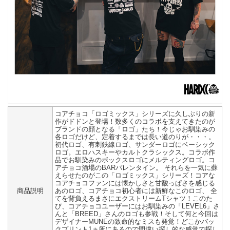
コアチョコ「ロゴミックス」シリーズに久しぶりの新
作がドドンと登場！数多くのコラボを支えてきたのが
ブランドの顔となる「ロゴ」たち！今じゃお馴染みの
各ロゴだけど、定着するまでは長い道のりが・・・。
初代ロゴ、有刺鉄線ロゴ、サンダーロゴにベーシック
ロゴ。エロハスキーやカルトクラシックス。コラボ作
品でお馴染みのボックスロゴにメルティングロゴ。コ
アチョコ酒場のBARバレンタイン。 それらを一気に蘇
えらせたのがこの「ロゴミックス」シリーズ！コアな
コアチョコファンには懐かしさと甘酸っぱさを感じる
商品説明
あのロゴ、コアチョコ初心者には新鮮なこのロゴ、 全
てを背負えるまさにエクストリームTシャツ！このた
び、コアチョコユーザーにはお馴染みの「LEVEL6」さ
んと「BREED」さんのロゴも参戦！そして何と今回は
デザイナーMUNEの致命的なミスも発覚！どこかバッ
クプリント1ヵ所にあるので間違い探し的な感覚で探し