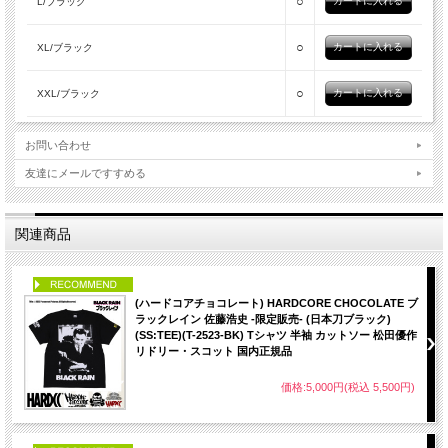
○
L/ブラック
○
XL/ブラック
○
XXL/ブラック
お問い合わせ
友達にメールですすめる
関連商品
PICK UP
(ハードコアチョコレート) HARDCORE CHOCOLATE ブ
ラックレイン 佐藤浩史 -限定販売- (日本刀ブラック)
(SS:TEE)(T-2523-BK) Tシャツ 半袖 カットソー 松田優作
リドリー・スコット 国内正規品
価格:5,000円(税込 5,500円)