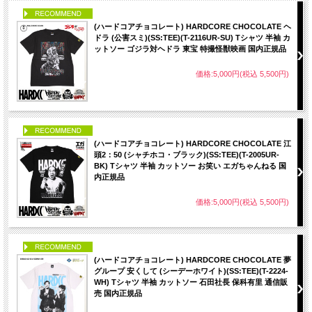
PICK UP
(ハードコアチョコレート) HARDCORE CHOCOLATE ヘ
ドラ (公害スミ)(SS:TEE)(T-2116UR-SU) Tシャツ 半袖 カ
ットソー ゴジラ対ヘドラ 東宝 特撮怪獣映画 国内正規品
価格:5,000円(税込 5,500円)
PICK UP
(ハードコアチョコレート) HARDCORE CHOCOLATE 江
頭2：50 (シャチホコ・ブラック)(SS:TEE)(T-2005UR-
BK) Tシャツ 半袖 カットソー お笑い エガちゃんねる 国
内正規品
価格:5,000円(税込 5,500円)
PICK UP
(ハードコアチョコレート) HARDCORE CHOCOLATE 夢
グループ 安くして (シーデーホワイト)(SS:TEE)(T-2224-
WH) Tシャツ 半袖 カットソー 石田社長 保科有里 通信販
売 国内正規品