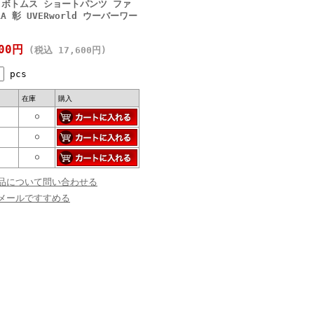
×WH) ボトムス ショートパンツ ファ
 彰 UVERworld ウーバーワー
000円
(税込 17,600円)
pcs
在庫
購入
○
○
○
品について問い合わせる
メールですすめる