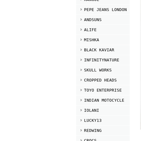
PEPE JEANS LONDON
ANDSUNS
ALIFE
MISHKA
BLACK KAVIAR
INFINITYNATURE
SKULL WORKS
CROPPED HEADS
TOYO ENTERPRISE
INDIAN MOTOCYCLE
IOLANI
LUCKY13
REDWING
CROCS