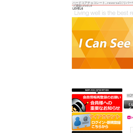
ハードコアチョコレート,reversal(リバー
ズ通販LEVEL6
LEVEL6
HO
(
イ