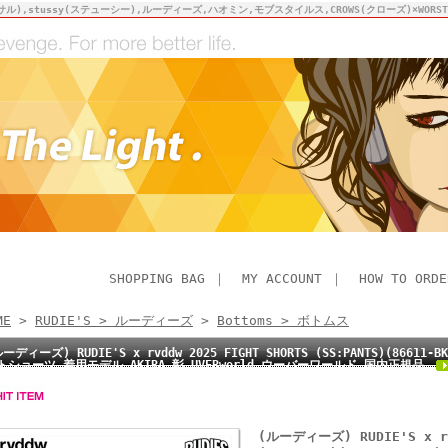
サル),stussy(ステューシー),ルーディーズ,ハオミン,モブスタイルス,CROWS(クローズ)×WO
SHOPPING BAG
｜
MY ACCOUNT
｜
HOW TO ORDE
ME
>
RUDIE'S > ルーディーズ
>
Bottoms > ボトムス
ルーディーズ) RUDIE'S x rvddw 2025 FIGHT SHORTS (SS:PANTS)(86
トショーツ 着用モデル AKIRA 彰 UVERworld ウーバーワールド 国内正規品
(ルーディーズ) RUDIE'S x rv