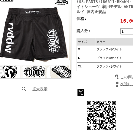
(SS:PANTS)(86611-BK
イトショーツ 着用モデル AKIRA
ルド 国内正規品
価格:
16,
購入数:
サイズ
カラー
M
ブラック×ホワイト
L
ブラック×ホワイト
XL
ブラック×ホワイト
この商
友達に
拡大表示