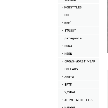
MOBSTYLES
HUF
mnml
STUSSY
patagonia
ROKX
KEEN
CROWS×WORST WEAR
COLLARS
AnotA
EPTM.
V/SUAL
ALIVE ATHLETICS
KANGOL