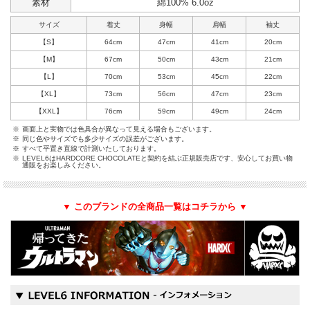
素材
綿100% 6.0oz
サイズ
着丈
身幅
肩幅
袖丈
【S】
64cm
47cm
41cm
20cm
【M】
67cm
50cm
43cm
21cm
【L】
70cm
53cm
45cm
22cm
【XL】
73cm
56cm
47cm
23cm
【XXL】
76cm
59cm
49cm
24cm
※
画面上と実物では色具合が異なって見える場合もございます。
※
同じ色やサイズでも多少サイズの誤差がございます。
※
すべて平置き直線で計測いたしております。
※
LEVEL6はHARDCORE CHOCOLATEと契約を結ぶ正規販売店です、安心してお買い物
通販をお楽しみください。
▼ このブランドの全商品一覧はコチラから ▼