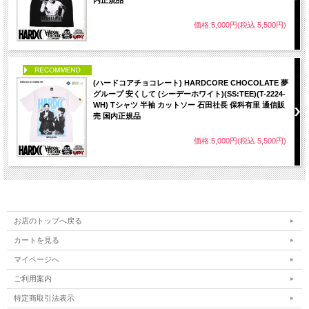
価格:5,000円(税込 5,500円)
PICK UP
(ハードコアチョコレート) HARDCORE CHOCOLATE 夢
グループ 安くして (シーデーホワイト)(SS:TEE)(T-2224-
WH) Tシャツ 半袖 カットソー 石田社長 保科有里 通信販
売 国内正規品
価格:5,000円(税込 5,500円)
お店のトップへ戻る
カートを見る
マイページへ
ご利用案内
特定商取引法表示