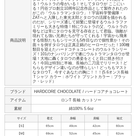
る！ウルトラの母がいる！そしてタロウが ここにい
る！円谷プロ創立10周年記念作品として製作されたの
がこの「ウルトラマンタロウ」！宇宙科学警備隊・
ZATへと入隊した東光太郎とタロウの活躍を描かれる
のだが、シリーズ通して頻繁に登場するウルトラファ
ミリーも大きな特徴！特にウルトラの父、ウルトラの
母などは常にタロウを見守る存在として君臨。強敵が
現れても強い兄弟たちが守ってくれる！宇宙から飛来
商品説明
する怪獣たちもシリーズも5作目なので個性豊か！その
面々を倒すタロウは正真正銘のヒーローだった！100種
類目を迎えたハードコチョコレートのウルトラシリー
ズ！101のナンバリングで遂にウルトラマンタロウが登
場！大地に轟くタロウの勇姿をとくと目に焼き付け
ろ！今回は特別に半袖、長袖の二刀流でリリース！ど
ちらもデザイン違いなのが憎らしい！どっちもマスト
なタロウT、今すぐあなたの胸に！！！(5.6オンス長袖
Ｔシャツ カラー：ホワイト プリントカラー：ブラッ
ク・レッド）
ブランド
HARDCORE CHOCOLATE / ハードコアチョコレート
アイテム
ロンT 長袖 カットソー
素材
綿100% 5.6oz
サイズ
着丈
身幅
肩幅
袖丈
【S】
65cm
49cm
42cm
60cm
【M】
69cm
52cm
45cm
62cm