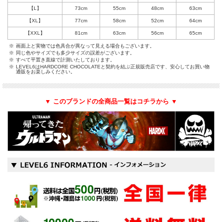
【L】
73cm
55cm
48cm
63cm
【XL】
77cm
58cm
52cm
64cm
【XXL】
81cm
63cm
56cm
65cm
※
画面上と実物では色具合が異なって見える場合もございます。
※
同じ色やサイズでも多少サイズの誤差がございます。
※
すべて平置き直線で計測いたしております。
※
LEVEL6はHARDCORE CHOCOLATEと契約を結ぶ正規販売店です、安心してお買い物
通販をお楽しみください。
▼ このブランドの全商品一覧はコチラから ▼