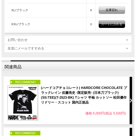
×
在庫切れ
XL/ブラック
○
XXL/ブラック
お問い合わせ
友達にメールですすめる
関連商品
PICK UP
(ハードコアチョコレート) HARDCORE CHOCOLATE ブ
ラックレイン 佐藤浩史 -限定販売- (日本刀ブラック)
(SS:TEE)(T-2523-BK) Tシャツ 半袖 カットソー 松田優作
リドリー・スコット 国内正規品
価格:5,000円(税込 5,500円)
PICK UP