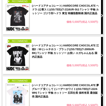
PICK UP
(ハードコアチョコレート) HARDCORE CHOCOLATE ヘ
ドラ (公害スミ)(SS:TEE)(T-2116UR-SU) Tシャツ 半袖 カ
ットソー ゴジラ対ヘドラ 東宝 特撮怪獣映画 国内正規品
価格:5,000円(税込 5,500円)
PICK UP
(ハードコアチョコレート) HARDCORE CHOCOLATE 江
頭2：50 (シャチホコ・ブラック)(SS:TEE)(T-2005UR-
BK) Tシャツ 半袖 カットソー お笑い エガちゃんねる 国
内正規品
価格:5,000円(税込 5,500円)
PICK UP
(ハードコアチョコレート) HARDCORE CHOCOLATE 夢
グループ 安くして (シーデーホワイト)(SS:TEE)(T-2224-
WH) Tシャツ 半袖 カットソー 石田社長 保科有里 通信販
売 国内正規品
価格:5,000円(税込 5,500円)