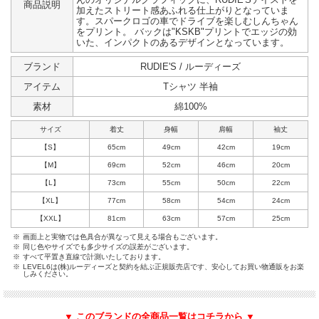
商品説明
加えたストリート感あふれる仕上がりとなっていま
す。スパークロゴの車でドライブを楽しむしんちゃん
をプリント。 バックは"KSKB"プリントでエッジの効
いた、インパクトのあるデザインとなっています。
ブランド
RUDIE'S / ルーディーズ
アイテム
Tシャツ 半袖
素材
綿100%
サイズ
着丈
身幅
肩幅
袖丈
【S】
65cm
49cm
42cm
19cm
【M】
69cm
52cm
46cm
20cm
【L】
73cm
55cm
50cm
22cm
【XL】
77cm
58cm
54cm
24cm
【XXL】
81cm
63cm
57cm
25cm
※
画面上と実物では色具合が異なって見える場合もございます。
※
同じ色やサイズでも多少サイズの誤差がございます。
※
すべて平置き直線で計測いたしております。
※
LEVEL6は(株)ルーディーズと契約を結ぶ正規販売店です、安心してお買い物通販をお楽
しみください。
▼ このブランドの全商品一覧はコチラから ▼