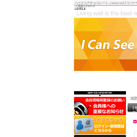
ハードコアチョコレート,reversal(リバー
ズ通販LEVEL6
LEVEL6
HO
(
ッ