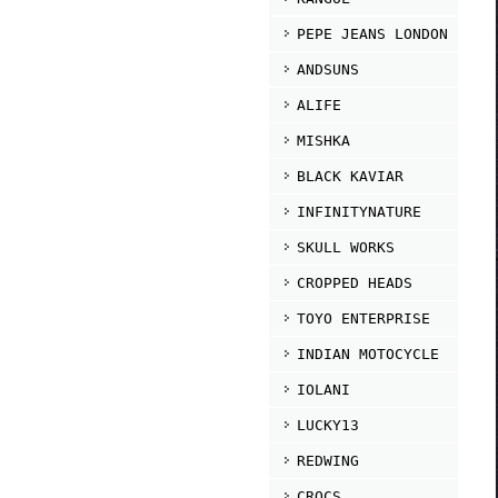
PEPE JEANS LONDON
ANDSUNS
ALIFE
MISHKA
BLACK KAVIAR
INFINITYNATURE
SKULL WORKS
CROPPED HEADS
TOYO ENTERPRISE
INDIAN MOTOCYCLE
IOLANI
LUCKY13
REDWING
CROCS