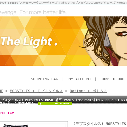
サル),stussy(ステューシー),ルーディーズ,ハオミン,モブスタイルス,CROWS(クローズ)×WO
SHOPPING BAG
｜
MY ACCOUNT
｜
HOW TO ORDE
ME
>
MOBSTYLES > モブスタイルス
>
Bottoms > ボトムス
モブスタイルス) MOBSTYLES MOSH 甚平 PANTS (MS:PANTS)(MB23SS-AP
プドパンツ 国内正規品
(モブスタイルス) MOBSTYLES 