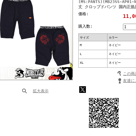
(MS:PANTS)(MB23SS-AP
丈 クロップドパンツ 国内正規
価格:
11,
購入数:
サイズ
カラー
M
ネイビー
L
ネイビー
XL
ネイビー
この商
友達に
拡大表示