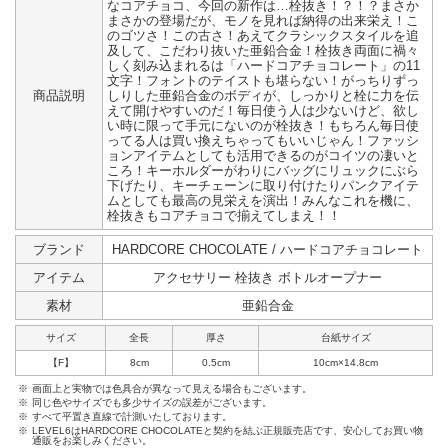
なコアチョコ、今回の新作は…栓抜き！？！？まさか
まさかの登場だが、モノを見れば納得の出来栄え！こ
のゴツさ！この古さ！あえてクラシックスタイルを追
及して、こだわり抜いた亜鉛合金！栓抜き両面に禍々
しく刻み込まれるは「ハードコアチョコレート」の11
文字！フォントのテイストも堪らない！がっちりずっ
商品説明
しりした亜鉛合金のボディが、しっかりと栓に力を伝
えて開けやすいのだ！毎日使う人は少ないけど、欲し
い時に限って手元にないのが栓抜き！もちろん毎日使
ってる人は買い換えちゃってもいいじゃん！ファッシ
ョンアイテムとしても活用できるのがコイツの凄いと
ころ！キーホルダーがわりにバッグにリュックにぶら
下げたり、キーチェーンに取り付けたりパンクアイテ
ムとしても最高の見栄えを演出！みんなこれを機に、
栓抜きもコアチョコで揃えてしまえ！！
ブランド
HARDCORE CHOCOLATE / ハードコアチョコレート
アイテム
アクセサリー 栓抜き ボトルオープナー
素材
亜鉛合金
サイズ
全長
厚さ
台紙サイズ
【F】
8cm
0.5cm
10cm×14.8cm
※
画面上と実物では色具合が異なって見える場合もございます。
※
同じ色やサイズでも多少サイズの誤差がございます。
※
すべて平置き直線で計測いたしております。
※
LEVEL6はHARDCORE CHOCOLATEと契約を結ぶ正規販売店です、安心してお買い物
通販をお楽しみください。