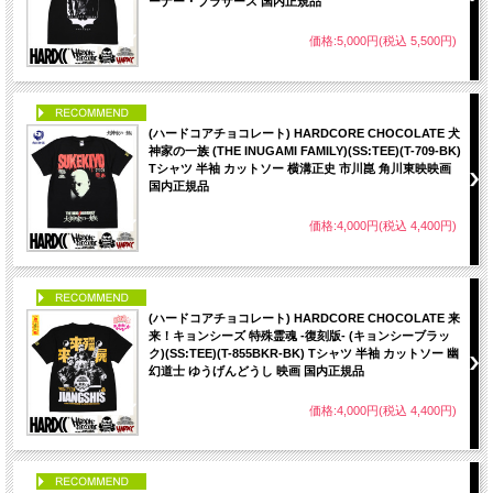
ーナー・ブラザース 国内正規品
価格:5,000円(税込 5,500円)
PICK UP
(ハードコアチョコレート) HARDCORE CHOCOLATE 犬
神家の一族 (THE INUGAMI FAMILY)(SS:TEE)(T-709-BK)
Tシャツ 半袖 カットソー 横溝正史 市川崑 角川東映映画
国内正規品
価格:4,000円(税込 4,400円)
PICK UP
(ハードコアチョコレート) HARDCORE CHOCOLATE 来
来！キョンシーズ 特殊霊魂 -復刻版- (キョンシーブラッ
ク)(SS:TEE)(T-855BKR-BK) Tシャツ 半袖 カットソー 幽
幻道士 ゆうげんどうし 映画 国内正規品
価格:4,000円(税込 4,400円)
PICK UP