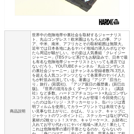
世界中の危険地帯や裏社会を取材するジャーナリス
ト、丸山ゴンザレス！欧米圏はもちろんの事、アジ
ア、中米、南米、アフリカとその取材範囲は無限大。
近年では日本各地にあるヤバイ地域の潜入ルポなどや
たら周辺が騒がしい。その姿は人気番組「クレイジー
ジャーニー」(TBSテレビ系)でもお馴染みで、日本で最
も有名な危険地帯ジャーナリストといっても過言では
ないだろう。YOUTUBEチャンネル「丸山ゴンザレス
の裏社会ジャーニー」はチャンネル登録者数76.3万人
を超える人気コンテンツとなって各業界のヤバイ人た
ちが軒並み出演している。著書は『アジア「罰当た
り」旅行』(彩図社)、『アジア親日の履歴書』(辰巳出
版)。『世界の混沌を歩く ダークツーリスト』（講談
社）など多数。ハードコアチョコレート×丸山ゴンザレ
スコラボから引き続きアイテムが登場！今回発売にな
ったのは缶バッジ・ステッカーセット。缶バッジは透
明フィルムを使用してカラープリントでは表現できな
商品説明
い見事な仕上がりに。かばん、リュック、キャップに
ジャケットのワンポイントに。ステッカーは塩ビ(PVC)
素材の2枚セット！スマホ、キャリーケース、お財布に
入れてお守り代わりにヤバイ地域へ潜入だ！果たして
これは危険地帯の通行手形となるのか、ならないの
か。「身につけて」「歩いて」是非、世界を旅して欲