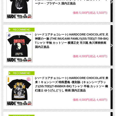
ーナー・ブラザース 国内正規品
価格:5,000円(税込 5,500円)
PICK UP
(ハードコアチョコレート) HARDCORE CHOCOLATE 犬
神家の一族 (THE INUGAMI FAMILY)(SS:TEE)(T-709-BK)
Tシャツ 半袖 カットソー 横溝正史 市川崑 角川東映映画
国内正規品
価格:4,000円(税込 4,400円)
PICK UP
(ハードコアチョコレート) HARDCORE CHOCOLATE 来
来！キョンシーズ 特殊霊魂 -復刻版- (キョンシーブラッ
ク)(SS:TEE)(T-855BKR-BK) Tシャツ 半袖 カットソー 幽
幻道士 ゆうげんどうし 映画 国内正規品
価格:4,000円(税込 4,400円)