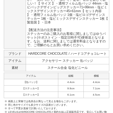
しい！【 サイズ 】・透明フィルム缶バッジ 44mm・塩
ビバックデザインビッグステッカー71×99mm・塩ビミ
ックスデザインステッカー45×61mm【 セット内容
】・透明フィルム缶バッジ 1個・塩ビロゴデザインス
テッカー 1枚・塩ビミックスデザインステッカー 1枚【
製造国 】・日本
【配送方法の注意事項】
ステッカーのみご購入のお客様に関しましてはゆうパ
ケット(※ポストイン・指定日時不可)便発送となりま
す。なお、送料に関しましては通常料金となりますの
で、ご理解のもとお買い求めください。
ブランド
HARDCORE CHOCOLATE / ハードコアチョコレート
アイテム
アクセサリー ステッカー 缶バッジ
素材
スチール合金 塩化ビニール
アイテム
縦幅
横幅
【缶バッジ】
4.4cm
4.4cm
【ステッカー】
9.9cm
7.1cm
【ステッカー】
6.1cm
4.5cm
※
画面上と実物では色具合が異なって見える場合もございます。
※
同じ色やサイズでも多少サイズの誤差がございます。
※
すべて平置き直線で計測いたしております。
※
LEVEL6はHARDCORE CHOCOLATEと契約を結ぶ正規販売店です、安心してお買い物