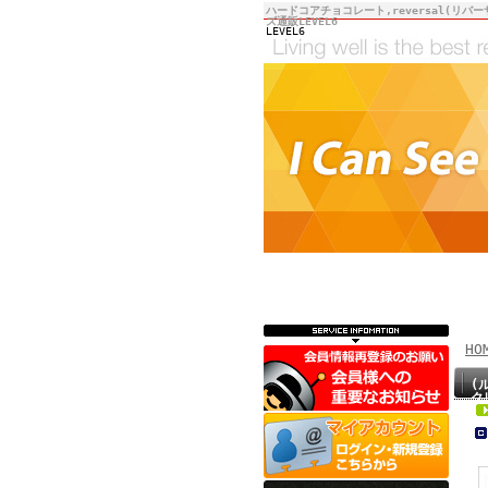
ハードコアチョコレート,reversal(リバー
ズ通販LEVEL6
LEVEL6
HO
(ル
ク