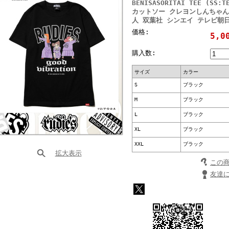
BENISASORITAI TEE (SS:
カットソー クレヨンしんちゃん
人 双葉社 シンエイ テレビ朝日
価格:
5,0
購入数:
サイズ
カラー
S
ブラック
M
ブラック
L
ブラック
XL
ブラック
XXL
ブラック
拡大表示
この
友達