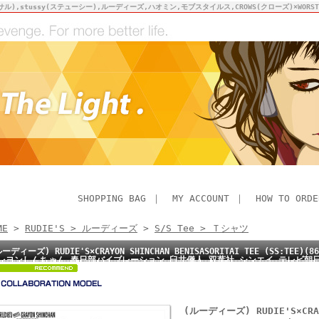
サル),stussy(ステューシー),ルーディーズ,ハオミン,モブスタイルス,CROWS(クローズ)×WO
SHOPPING BAG
｜
MY ACCOUNT
｜
HOW TO ORDE
ME
>
RUDIE'S > ルーディーズ
>
S/S Tee > Ｔシャツ
ーディーズ) RUDIE'S×CRAYON SHINCHAN BENISASORITAI TEE (SS:TEE
レヨンしんちゃん 春日部バイブレーション 臼井儀人 双葉社 シンエイ テレビ朝日 
(ルーディーズ) RUDIE'S×CRAY