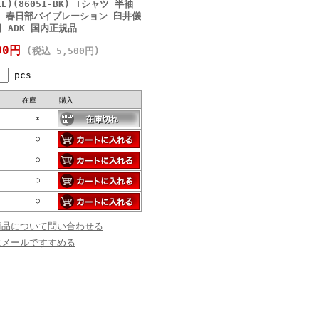
TEE)(86051-BK) Tシャツ 半袖
 春日部バイブレーション 臼井儀
 ADK 国内正規品
00円
(税込 5,500円)
pcs
在庫
購入
×
○
○
○
○
商品について問い合わせる
にメールですすめる