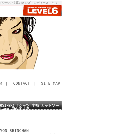
RST(ワースト)等のメンズ・レディース・キッ
R
｜
CONTACT
｜
SITE MAP
)(86051-BK) Tシャツ 半袖 カットソー
ADK 国内正規品
ON SHINCHAN