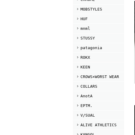
MOBSTYLES
HUF
mnml
STUSSY
patagonia
ROKX
KEEN
CROWS×WORST WEAR
COLLARS
AnotA
EPTM.
V/SUAL
ALIVE ATHLETICS
KANGOL