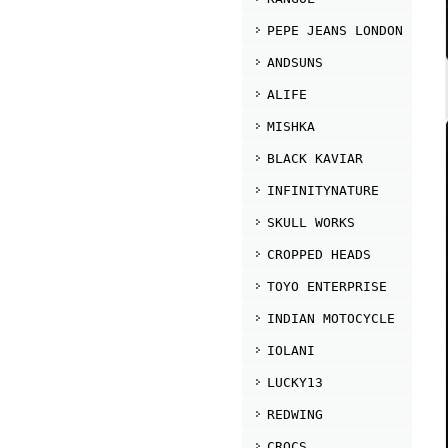
PEPE JEANS LONDON
ANDSUNS
ALIFE
MISHKA
BLACK KAVIAR
INFINITYNATURE
SKULL WORKS
CROPPED HEADS
TOYO ENTERPRISE
INDIAN MOTOCYCLE
IOLANI
LUCKY13
REDWING
CROCS