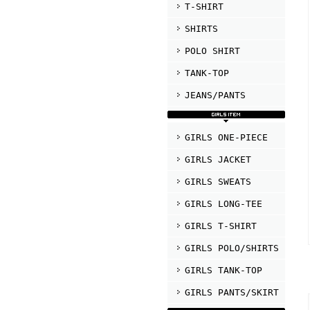
T-SHIRT
SHIRTS
POLO SHIRT
TANK-TOP
JEANS/PANTS
GIRLS ONE-PIECE
GIRLS JACKET
GIRLS SWEATS
GIRLS LONG-TEE
GIRLS T-SHIRT
GIRLS POLO/SHIRTS
GIRLS TANK-TOP
GIRLS PANTS/SKIRT