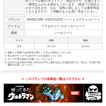
ゆうメール便(※ポストイン・指定日不可・お届けまで
一週間以上かかる場合もございます。)発送での対応と
させて頂きます。なお、送料に関しましては通常料金
となりますので、ご理解のもとお買い求めください。
ブランド
HARDCORE CHOCOLATE / ハードコアチョコレート
アイテム
アクセサリー ステッカーシート
素材
シールシート
サイズ
縦幅
横幅
【F】
25.7cm
18.2cm
※
画面上と実物では色具合が異なって見える場合もございます。
※
同じ色やサイズでも多少サイズの誤差がございます。
※
すべて平置き直線で計測いたしております。
※
LEVEL6はHARDCORE CHOCOLATEと契約を結ぶ正規販売店です、安心してお買い物
通販をお楽しみください。
▼ このブランドの全商品一覧はコチラから ▼