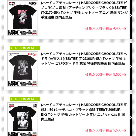
(ハードコアチョコレート) HARDCORE CHOCOLATE ピ
ノコ/ピノコ還る! (アッチョンブリケ・ブラック)(SS:TEE)
(T-2170-BK) Tシャツ 半袖 カットソー アニメ 漫画 マンガ
手塚治虫 国内正規品
価格:4,000円(税込 4,400円)
PICK UP
(ハードコアチョコレート) HARDCORE CHOCOLATE ヘ
ドラ (公害スミ)(SS:TEE)(T-2116UR-SU) Tシャツ 半袖 カ
ットソー ゴジラ対ヘドラ 東宝 特撮怪獣映画 国内正規品
価格:5,000円(税込 5,500円)
PICK UP
(ハードコアチョコレート) HARDCORE CHOCOLATE 江
頭2：50 (シャチホコ・ブラック)(SS:TEE)(T-2005UR-
BK) Tシャツ 半袖 カットソー お笑い エガちゃんねる 国
内正規品
価格:5,000円(税込 5,500円)