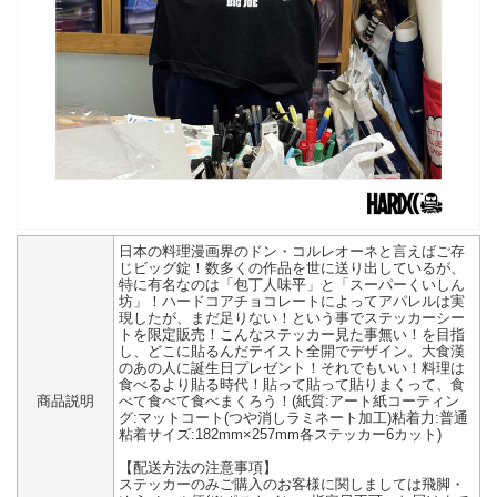
日本の料理漫画界のドン・コルレオーネと言えばご存
じビッグ錠！数多くの作品を世に送り出しているが、
特に有名なのは「包丁人味平」と「スーパーくいしん
坊」！ハードコアチョコレートによってアパレルは実
現したが、まだ足りない！という事でステッカーシー
トを限定販売！こんなステッカー見た事無い！を目指
し、どこに貼るんだテイスト全開でデザイン。大食漢
のあの人に誕生日プレゼント！それでもいい！料理は
食べるより貼る時代！貼って貼って貼りまくって、食
商品説明
べて食べて食べまくろう！(紙質:アート紙コーティン
グ:マットコート(つや消しラミネート加工)粘着力:普通
粘着サイズ:182mm×257mm各ステッカー6カット)
【配送方法の注意事項】
ステッカーのみご購入のお客様に関しましては飛脚・