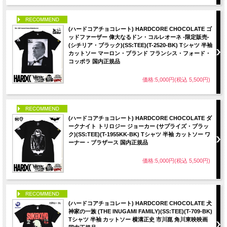
PICK UP
(ハードコアチョコレート) HARDCORE CHOCOLATE ゴ
ッドファーザー 偉大なるドン・コルレオーネ -限定販売-
(シチリア・ブラック)(SS:TEE)(T-2520-BK) Tシャツ 半袖
カットソー マーロン・ブランド フランシス・フォード・
コッポラ 国内正規品
価格:5,000円(税込 5,500円)
PICK UP
(ハードコアチョコレート) HARDCORE CHOCOLATE ダ
ークナイト トリロジー ジョーカー (サプライズ・ブラッ
ク)(SS:TEE)(T-1955KK-BK) Tシャツ 半袖 カットソー ワ
ーナー・ブラザース 国内正規品
価格:5,000円(税込 5,500円)
PICK UP
(ハードコアチョコレート) HARDCORE CHOCOLATE 犬
神家の一族 (THE INUGAMI FAMILY)(SS:TEE)(T-709-BK)
Tシャツ 半袖 カットソー 横溝正史 市川崑 角川東映映画