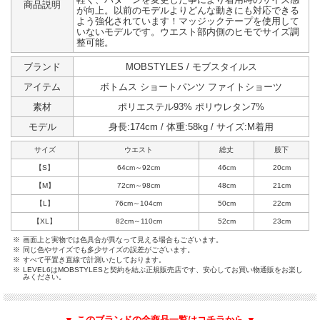
商品説明
が向上。以前のモデルよりどんな動きにも対応できる
よう強化されています！マッジックテープを使用して
いないモデルです。ウエスト部内側のヒモでサイズ調
整可能。
ブランド
MOBSTYLES / モブスタイルス
アイテム
ボトムス ショートパンツ ファイトショーツ
素材
ポリエステル93% ポリウレタン7%
モデル
身長:174cm / 体重:58kg / サイズ:M着用
サイズ
ウエスト
総丈
股下
【S】
64cm～92cm
46cm
20cm
【M】
72cm～98cm
48cm
21cm
【L】
76cm～104cm
50cm
22cm
【XL】
82cm～110cm
52cm
23cm
※
画面上と実物では色具合が異なって見える場合もございます。
※
同じ色やサイズでも多少サイズの誤差がございます。
※
すべて平置き直線で計測いたしております。
※
LEVEL6はMOBSTYLESと契約を結ぶ正規販売店です、安心してお買い物通販をお楽し
みください。
▼ このブランドの全商品一覧はコチラから ▼