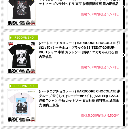
ットソー ゴジラ対ヘドラ 東宝 特撮怪獣映画 国内正規品
価格:5,000円(税込 5,500円)
PICK UP
(ハードコアチョコレート) HARDCORE CHOCOLATE 江
頭2：50 (シャチホコ・ブラック)(SS:TEE)(T-2005UR-
BK) Tシャツ 半袖 カットソー お笑い エガちゃんねる 国
内正規品
価格:5,000円(税込 5,500円)
PICK UP
(ハードコアチョコレート) HARDCORE CHOCOLATE 夢
グループ 安くして (シーデーホワイト)(SS:TEE)(T-2224-
WH) Tシャツ 半袖 カットソー 石田社長 保科有里 通信販
売 国内正規品
価格:5,000円(税込 5,500円)