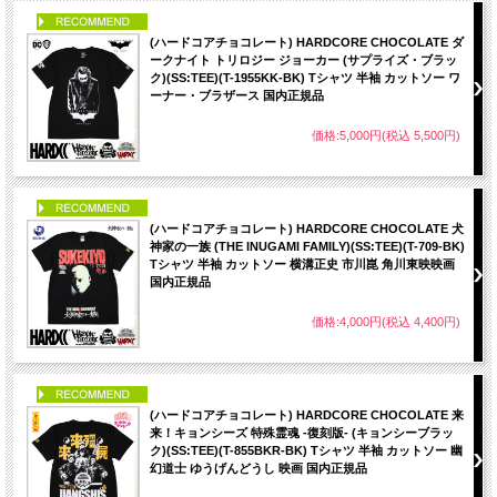
PICK UP
(ハードコアチョコレート) HARDCORE CHOCOLATE ダ
ークナイト トリロジー ジョーカー (サプライズ・ブラッ
ク)(SS:TEE)(T-1955KK-BK) Tシャツ 半袖 カットソー ワ
ーナー・ブラザース 国内正規品
価格:5,000円(税込 5,500円)
PICK UP
(ハードコアチョコレート) HARDCORE CHOCOLATE 犬
神家の一族 (THE INUGAMI FAMILY)(SS:TEE)(T-709-BK)
Tシャツ 半袖 カットソー 横溝正史 市川崑 角川東映映画
国内正規品
価格:4,000円(税込 4,400円)
PICK UP
(ハードコアチョコレート) HARDCORE CHOCOLATE 来
来！キョンシーズ 特殊霊魂 -復刻版- (キョンシーブラッ
ク)(SS:TEE)(T-855BKR-BK) Tシャツ 半袖 カットソー 幽
幻道士 ゆうげんどうし 映画 国内正規品