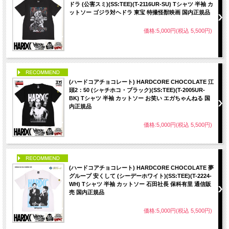
ドラ (公害スミ)(SS:TEE)(T-2116UR-SU) Tシャツ 半袖 カ
ットソー ゴジラ対ヘドラ 東宝 特撮怪獣映画 国内正規品
価格:5,000円(税込 5,500円)
PICK UP
(ハードコアチョコレート) HARDCORE CHOCOLATE 江
頭2：50 (シャチホコ・ブラック)(SS:TEE)(T-2005UR-
BK) Tシャツ 半袖 カットソー お笑い エガちゃんねる 国
内正規品
価格:5,000円(税込 5,500円)
PICK UP
(ハードコアチョコレート) HARDCORE CHOCOLATE 夢
グループ 安くして (シーデーホワイト)(SS:TEE)(T-2224-
WH) Tシャツ 半袖 カットソー 石田社長 保科有里 通信販
売 国内正規品
価格:5,000円(税込 5,500円)