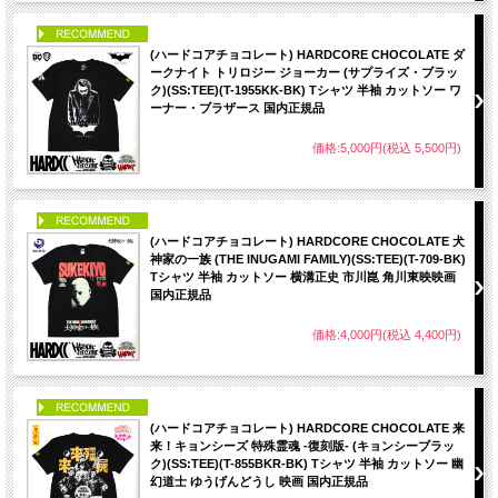
PICK UP
(ハードコアチョコレート) HARDCORE CHOCOLATE ダ
ークナイト トリロジー ジョーカー (サプライズ・ブラッ
ク)(SS:TEE)(T-1955KK-BK) Tシャツ 半袖 カットソー ワ
ーナー・ブラザース 国内正規品
価格:5,000円(税込 5,500円)
PICK UP
(ハードコアチョコレート) HARDCORE CHOCOLATE 犬
神家の一族 (THE INUGAMI FAMILY)(SS:TEE)(T-709-BK)
Tシャツ 半袖 カットソー 横溝正史 市川崑 角川東映映画
国内正規品
価格:4,000円(税込 4,400円)
PICK UP
(ハードコアチョコレート) HARDCORE CHOCOLATE 来
来！キョンシーズ 特殊霊魂 -復刻版- (キョンシーブラッ
ク)(SS:TEE)(T-855BKR-BK) Tシャツ 半袖 カットソー 幽
幻道士 ゆうげんどうし 映画 国内正規品