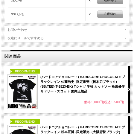
×
在庫切れ
XL/カモ
×
在庫切れ
XXL/カモ
お問い合わせ
友達にメールですすめる
関連商品
PICK UP
(ハードコアチョコレート) HARDCORE CHOCOLATE ブ
ラックレイン 佐藤浩史 -限定販売- (日本刀ブラック)
(SS:TEE)(T-2523-BK) Tシャツ 半袖 カットソー 松田優作
リドリー・スコット 国内正規品
価格:5,000円(税込 5,500円)
PICK UP
(ハードコアチョコレート) HARDCORE CHOCOLATE ブ
ラックレイン 松本正博 -限定販売- (大阪府警ブラック)