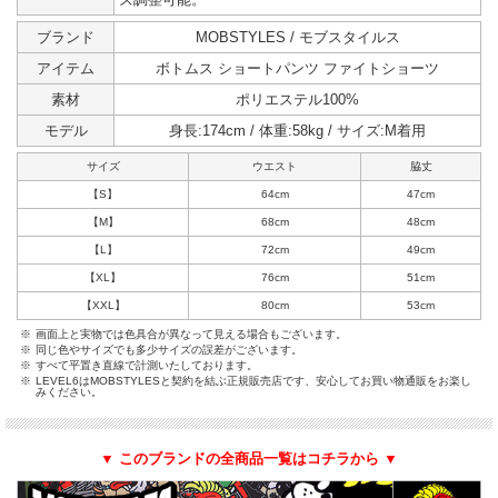
ブランド
MOBSTYLES / モブスタイルス
アイテム
ボトムス ショートパンツ ファイトショーツ
素材
ポリエステル100%
モデル
身長:174cm / 体重:58kg / サイズ:M着用
サイズ
ウエスト
脇丈
【S】
64cm
47cm
【M】
68cm
48cm
【L】
72cm
49cm
【XL】
76cm
51cm
【XXL】
80cm
53cm
※
画面上と実物では色具合が異なって見える場合もございます。
※
同じ色やサイズでも多少サイズの誤差がございます。
※
すべて平置き直線で計測いたしております。
※
LEVEL6はMOBSTYLESと契約を結ぶ正規販売店です、安心してお買い物通販をお楽し
みください。
▼ このブランドの全商品一覧はコチラから ▼