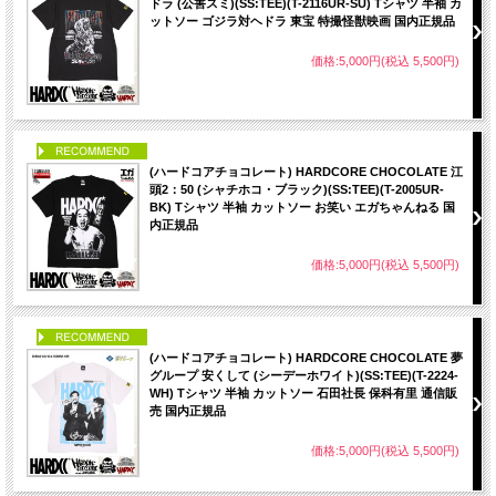
ドラ (公害スミ)(SS:TEE)(T-2116UR-SU) Tシャツ 半袖 カ
ットソー ゴジラ対ヘドラ 東宝 特撮怪獣映画 国内正規品
価格:5,000円(税込 5,500円)
PICK UP
(ハードコアチョコレート) HARDCORE CHOCOLATE 江
頭2：50 (シャチホコ・ブラック)(SS:TEE)(T-2005UR-
BK) Tシャツ 半袖 カットソー お笑い エガちゃんねる 国
内正規品
価格:5,000円(税込 5,500円)
PICK UP
(ハードコアチョコレート) HARDCORE CHOCOLATE 夢
グループ 安くして (シーデーホワイト)(SS:TEE)(T-2224-
WH) Tシャツ 半袖 カットソー 石田社長 保科有里 通信販
売 国内正規品
価格:5,000円(税込 5,500円)