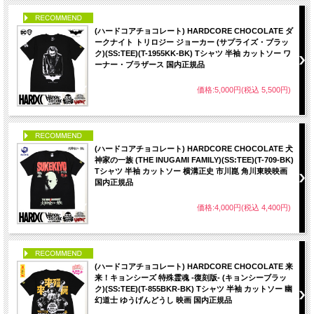
PICK UP
(ハードコアチョコレート) HARDCORE CHOCOLATE ダ
ークナイト トリロジー ジョーカー (サプライズ・ブラッ
ク)(SS:TEE)(T-1955KK-BK) Tシャツ 半袖 カットソー ワ
ーナー・ブラザース 国内正規品
価格:5,000円(税込 5,500円)
PICK UP
(ハードコアチョコレート) HARDCORE CHOCOLATE 犬
神家の一族 (THE INUGAMI FAMILY)(SS:TEE)(T-709-BK)
Tシャツ 半袖 カットソー 横溝正史 市川崑 角川東映映画
国内正規品
価格:4,000円(税込 4,400円)
PICK UP
(ハードコアチョコレート) HARDCORE CHOCOLATE 来
来！キョンシーズ 特殊霊魂 -復刻版- (キョンシーブラッ
ク)(SS:TEE)(T-855BKR-BK) Tシャツ 半袖 カットソー 幽
幻道士 ゆうげんどうし 映画 国内正規品