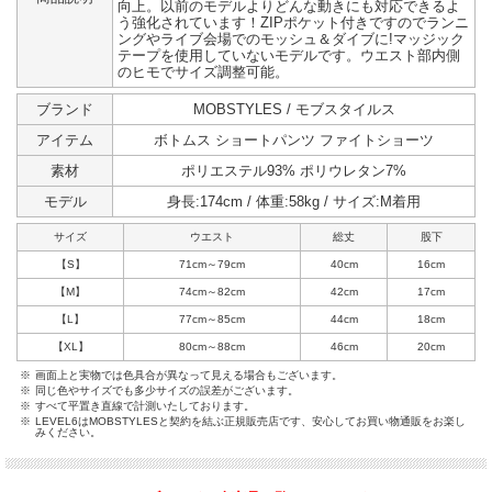
向上。以前のモデルよりどんな動きにも対応できるよ
う強化されています！ZIPポケット付きですのでランニ
ングやライブ会場でのモッシュ＆ダイブに!マッジック
テープを使用していないモデルです。ウエスト部内側
のヒモでサイズ調整可能。
ブランド
MOBSTYLES / モブスタイルス
アイテム
ボトムス ショートパンツ ファイトショーツ
素材
ポリエステル93% ポリウレタン7%
モデル
身長:174cm / 体重:58kg / サイズ:M着用
サイズ
ウエスト
総丈
股下
【S】
71cm～79cm
40cm
16cm
【M】
74cm～82cm
42cm
17cm
【L】
77cm～85cm
44cm
18cm
【XL】
80cm～88cm
46cm
20cm
※
画面上と実物では色具合が異なって見える場合もございます。
※
同じ色やサイズでも多少サイズの誤差がございます。
※
すべて平置き直線で計測いたしております。
※
LEVEL6はMOBSTYLESと契約を結ぶ正規販売店です、安心してお買い物通販をお楽し
みください。