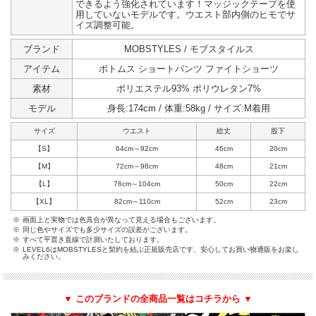
できるよう強化されています！マッジックテープを使
用していないモデルです。ウエスト部内側のヒモでサ
イズ調整可能。
ブランド
MOBSTYLES / モブスタイルス
アイテム
ボトムス ショートパンツ ファイトショーツ
素材
ポリエステル93% ポリウレタン7%
モデル
身長:174cm / 体重:58kg / サイズ:M着用
サイズ
ウエスト
総丈
股下
【S】
64cm～92cm
46cm
20cm
【M】
72cm～98cm
48cm
21cm
【L】
76cm～104cm
50cm
22cm
【XL】
82cm～110cm
52cm
23cm
※
画面上と実物では色具合が異なって見える場合もございます。
※
同じ色やサイズでも多少サイズの誤差がございます。
※
すべて平置き直線で計測いたしております。
※
LEVEL6はMOBSTYLESと契約を結ぶ正規販売店です、安心してお買い物通販をお楽し
みください。
▼ このブランドの全商品一覧はコチラから ▼