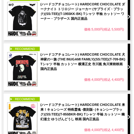
(ハードコアチョコレート) HARDCORE CHOCOLATE ダ
ークナイト トリロジー ジョーカー (サプライズ・ブラッ
ク)(SS:TEE)(T-1955KK-BK) Tシャツ 半袖 カットソー ワ
ーナー・ブラザース 国内正規品
価格:5,000円(税込 5,500円)
PICK UP
(ハードコアチョコレート) HARDCORE CHOCOLATE 犬
神家の一族 (THE INUGAMI FAMILY)(SS:TEE)(T-709-BK)
Tシャツ 半袖 カットソー 横溝正史 市川崑 角川東映映画
国内正規品
価格:4,000円(税込 4,400円)
PICK UP
(ハードコアチョコレート) HARDCORE CHOCOLATE 来
来！キョンシーズ 特殊霊魂 -復刻版- (キョンシーブラッ
ク)(SS:TEE)(T-855BKR-BK) Tシャツ 半袖 カットソー 幽
幻道士 ゆうげんどうし 映画 国内正規品
価格:4,000円(税込 4,400円)