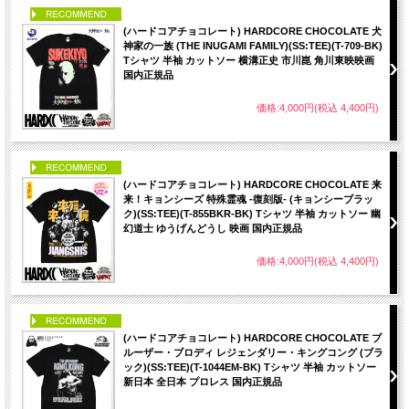
PICK UP
(ハードコアチョコレート) HARDCORE CHOCOLATE 犬
神家の一族 (THE INUGAMI FAMILY)(SS:TEE)(T-709-BK)
Tシャツ 半袖 カットソー 横溝正史 市川崑 角川東映映画
国内正規品
価格:4,000円(税込 4,400円)
PICK UP
(ハードコアチョコレート) HARDCORE CHOCOLATE 来
来！キョンシーズ 特殊霊魂 -復刻版- (キョンシーブラッ
ク)(SS:TEE)(T-855BKR-BK) Tシャツ 半袖 カットソー 幽
幻道士 ゆうげんどうし 映画 国内正規品
価格:4,000円(税込 4,400円)
PICK UP
(ハードコアチョコレート) HARDCORE CHOCOLATE ブ
ルーザー・ブロディ レジェンダリー・キングコング (ブラ
ック)(SS:TEE)(T-1044EM-BK) Tシャツ 半袖 カットソー
新日本 全日本 プロレス 国内正規品