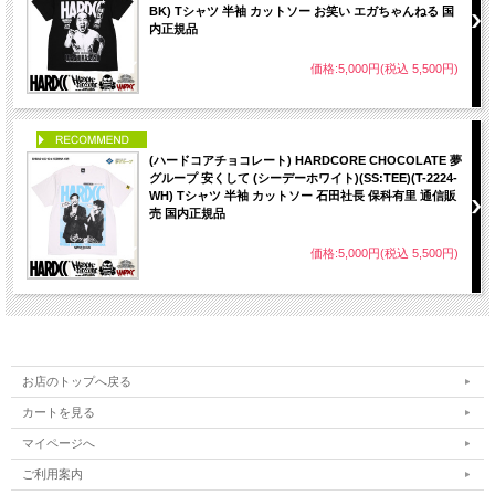
BK) Tシャツ 半袖 カットソー お笑い エガちゃんねる 国
内正規品
価格:5,000円(税込 5,500円)
PICK UP
(ハードコアチョコレート) HARDCORE CHOCOLATE 夢
グループ 安くして (シーデーホワイト)(SS:TEE)(T-2224-
WH) Tシャツ 半袖 カットソー 石田社長 保科有里 通信販
売 国内正規品
価格:5,000円(税込 5,500円)
お店のトップへ戻る
カートを見る
マイページへ
ご利用案内