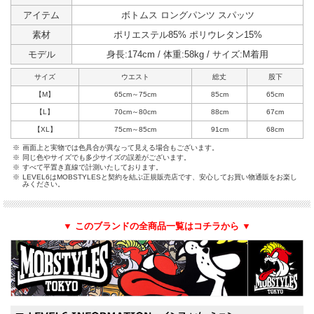
アイテム
ボトムス ロングパンツ スパッツ
素材
ポリエステル85% ポリウレタン15%
モデル
身長:174cm / 体重:58kg / サイズ:M着用
サイズ
ウエスト
総丈
股下
【M】
65cm～75cm
85cm
65cm
【L】
70cm～80cm
88cm
67cm
【XL】
75cm～85cm
91cm
68cm
※
画面上と実物では色具合が異なって見える場合もございます。
※
同じ色やサイズでも多少サイズの誤差がございます。
※
すべて平置き直線で計測いたしております。
※
LEVEL6はMOBSTYLESと契約を結ぶ正規販売店です、安心してお買い物通販をお楽し
みください。
▼ このブランドの全商品一覧はコチラから ▼