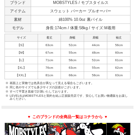
ブランド
MOBSTYLES / モブスタイルス
アイテム
スウェット パーカー プルオーバー
素材
綿100% 10.0oz 裏パイル
モデル
身長:174cm / 体重:58kg / サイズ:M着用
サイズ
着丈
身幅
肩幅
袖丈
【S】
63cm
52cm
44cm
56cm
【M】
67cm
55cm
48cm
60cm
【L】
71cm
58cm
52cm
61cm
【XL】
76cm
63cm
55cm
62cm
【XXL】
81cm
68cm
58cm
63cm
※
画面上と実物では色具合が異なって見える場合もございます。
※
同じ色やサイズでも多少サイズの誤差がございます。
※
すべて平置き直線で計測いたしております。
※
LEVEL6はMOBSTYLESと契約を結ぶ正規販売店です、安心してお買い物通販をお楽し
みください。
▼ このブランドの全商品一覧はコチラから ▼