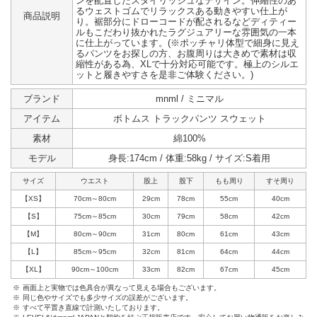
ンを配置したスタイリッシュなデザイン。伸縮性のあ
るウェストゴムでリラックスある動きやすい仕上が
商品説明
り。裾部分にドローコードが配されるなどディティー
ルもこだわり抜かれたラグジュアリーな雰囲気の一本
に仕上がっています。(※ポッチャリ体型で細身に見え
るパンツをお探しの方、お腹周りは大きめで素材は収
縮性がある為、XLで十分対応可能です。極上のシルエ
ットと履きやすさを是非ご体験ください。)
ブランド
mnml / ミニマル
アイテム
ボトムス トラックパンツ スウェット
素材
綿100%
モデル
身長:174cm / 体重:58kg / サイズ:S着用
サイズ
ウエスト
股上
股下
もも周り
すそ周り
【XS】
70cm～80cm
29cm
78cm
55cm
40cm
【S】
75cm～85cm
30cm
79cm
58cm
42cm
【M】
80cm～90cm
31cm
80cm
61cm
43cm
【L】
85cm～95cm
32cm
81cm
64cm
44cm
【XL】
90cm～100cm
33cm
82cm
67cm
45cm
※
画面上と実物では色具合が異なって見える場合もございます。
※
同じ色やサイズでも多少サイズの誤差がございます。
※
すべて平置き直線で計測いたしております。