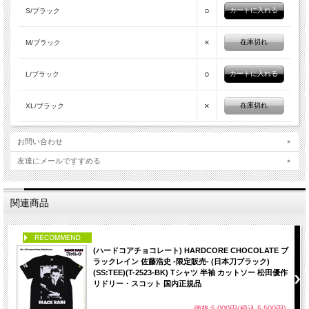
○
S/ブラック
×
在庫切れ
M/ブラック
○
L/ブラック
×
在庫切れ
XL/ブラック
お問い合わせ
友達にメールですすめる
関連商品
PICK UP
(ハードコアチョコレート) HARDCORE CHOCOLATE ブ
ラックレイン 佐藤浩史 -限定販売- (日本刀ブラック)
(SS:TEE)(T-2523-BK) Tシャツ 半袖 カットソー 松田優作
リドリー・スコット 国内正規品
価格:5,000円(税込 5,500円)