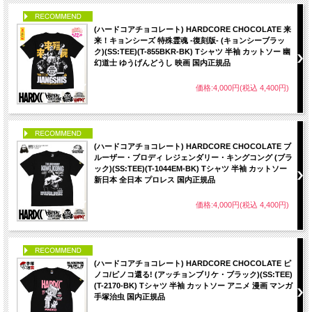
PICK UP
(ハードコアチョコレート) HARDCORE CHOCOLATE 来
来！キョンシーズ 特殊霊魂 -復刻版- (キョンシーブラッ
ク)(SS:TEE)(T-855BKR-BK) Tシャツ 半袖 カットソー 幽
幻道士 ゆうげんどうし 映画 国内正規品
価格:4,000円(税込 4,400円)
PICK UP
(ハードコアチョコレート) HARDCORE CHOCOLATE ブ
ルーザー・ブロディ レジェンダリー・キングコング (ブラ
ック)(SS:TEE)(T-1044EM-BK) Tシャツ 半袖 カットソー
新日本 全日本 プロレス 国内正規品
価格:4,000円(税込 4,400円)
PICK UP
(ハードコアチョコレート) HARDCORE CHOCOLATE ピ
ノコ/ピノコ還る! (アッチョンブリケ・ブラック)(SS:TEE)
(T-2170-BK) Tシャツ 半袖 カットソー アニメ 漫画 マンガ
手塚治虫 国内正規品