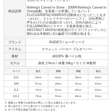
Nothing's Carved In Stone：2008年Nothing's Carved In
商品説明
Stone始動。生形真一が所属しているバンド、
ELLEGARDENが2008年9月活動休止になったことをき
っかけに、ストレイテナーのベーシスト、日向秀和に
声をかけたのが結成のきっかけ。日向の紹介により
FULLARMORのドラマー・大喜多崇規が加入、
ABSTRACT MASHの村松拓のライブパフォーマンスに
惚れ込み本格的に4人編成での活動が始まる。
ブランド
RUDIE'S / ルーディーズ
アイテム
スウェット パーカー プルオーバー
素材
綿100% 裏パイル地
モデル
身長:174cm / 体重:58kg / サイズ:M着用
サイズ
着丈
身幅
肩幅
袖丈
【S】
64cm
46cm
39cm
60cm
【M】
67cm
49cm
42cm
62cm
【L】
70cm
52cm
45cm
62cm
【XL】
73cm
55cm
48cm
63cm
※
画面上と実物では色具合が異なって見える場合もございます。
※
同じ色やサイズでも多少サイズの誤差がございます。
※
すべて平置き直線で計測いたしております。