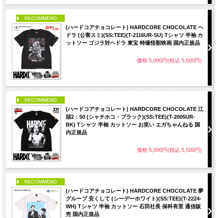
PICK UP
(ハードコアチョコレート) HARDCORE CHOCOLATE ヘ
ドラ (公害スミ)(SS:TEE)(T-2116UR-SU) Tシャツ 半袖 カ
ットソー ゴジラ対ヘドラ 東宝 特撮怪獣映画 国内正規品
価格:5,000円(税込 5,500円)
PICK UP
(ハードコアチョコレート) HARDCORE CHOCOLATE 江
頭2：50 (シャチホコ・ブラック)(SS:TEE)(T-2005UR-
BK) Tシャツ 半袖 カットソー お笑い エガちゃんねる 国
内正規品
価格:5,000円(税込 5,500円)
PICK UP
(ハードコアチョコレート) HARDCORE CHOCOLATE 夢
グループ 安くして (シーデーホワイト)(SS:TEE)(T-2224-
WH) Tシャツ 半袖 カットソー 石田社長 保科有里 通信販
売 国内正規品