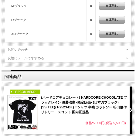
×
在庫切れ
M/ブラック
×
在庫切れ
L/ブラック
×
在庫切れ
XL/ブラック
お問い合わせ
友達にメールですすめる
関連商品
PICK UP
(ハードコアチョコレート) HARDCORE CHOCOLATE ブ
ラックレイン 佐藤浩史 -限定販売- (日本刀ブラック)
(SS:TEE)(T-2523-BK) Tシャツ 半袖 カットソー 松田優作
リドリー・スコット 国内正規品
価格:5,000円(税込 5,500円)