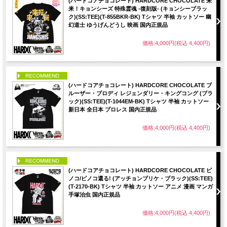
(ハードコアチョコレート) HARDCORE CHOCOLATE 来
来！キョンシーズ 特殊霊魂 -復刻版- (キョンシーブラッ
ク)(SS:TEE)(T-855BKR-BK) Tシャツ 半袖 カットソー 幽
幻道士 ゆうげんどうし 映画 国内正規品
価格:4,000円(税込 4,400円)
PICK UP
(ハードコアチョコレート) HARDCORE CHOCOLATE ブ
ルーザー・ブロディ レジェンダリー・キングコング (ブラ
ック)(SS:TEE)(T-1044EM-BK) Tシャツ 半袖 カットソー
新日本 全日本 プロレス 国内正規品
価格:4,000円(税込 4,400円)
PICK UP
(ハードコアチョコレート) HARDCORE CHOCOLATE ピ
ノコ/ピノコ還る! (アッチョンブリケ・ブラック)(SS:TEE)
(T-2170-BK) Tシャツ 半袖 カットソー アニメ 漫画 マンガ
手塚治虫 国内正規品
価格:4,000円(税込 4,400円)