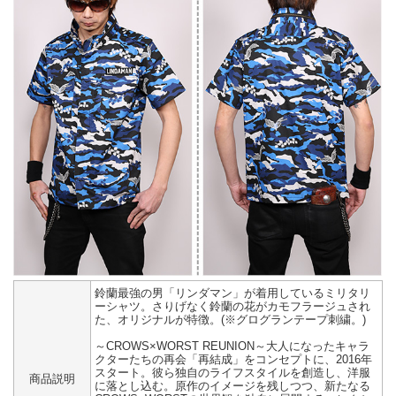
鈴蘭最強の男「リンダマン」が着用しているミリタリ
ーシャツ。さりげなく鈴蘭の花がカモフラージュされ
た、オリジナルが特徴。(※グログランテープ刺繍。)
～CROWS×WORST REUNION～大人になったキャラ
クターたちの再会「再結成」をコンセプトに、2016年
スタート。彼ら独自のライフスタイルを創造し、洋服
商品説明
に落とし込む。原作のイメージを残しつつ、新たなる