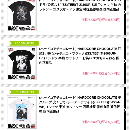
(ハードコアチョコレート) HARDCORE CHOCOLATE ヘ
ドラ (公害スミ)(SS:TEE)(T-2116UR-SU) Tシャツ 半袖 カ
ットソー ゴジラ対ヘドラ 東宝 特撮怪獣映画 国内正規品
価格:5,000円(税込 5,500円)
PICK UP
(ハードコアチョコレート) HARDCORE CHOCOLATE 江
頭2：50 (シャチホコ・ブラック)(SS:TEE)(T-2005UR-
BK) Tシャツ 半袖 カットソー お笑い エガちゃんねる 国
内正規品
価格:5,000円(税込 5,500円)
PICK UP
(ハードコアチョコレート) HARDCORE CHOCOLATE 夢
グループ 安くして (シーデーホワイト)(SS:TEE)(T-2224-
WH) Tシャツ 半袖 カットソー 石田社長 保科有里 通信販
売 国内正規品
価格:5,000円(税込 5,500円)