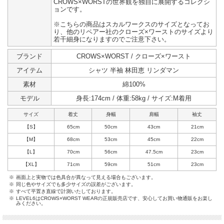
CROWS×WORSTの世界観を独自に展開するコレクシ
ョンです。
※こちらの商品はスカルワークスのサイズとなってお
り、他のリペアー社のクローズ×ワーストのサイズより
若干細身になりますのでご注意下さい。
ブランド
CROWS×WORST / クローズ×ワースト
アイテム
シャツ 半袖 林田恵 リンダマン
素材
綿100%
モデル
身長:174cm / 体重:58kg / サイズ:M着用
サイズ
着丈
身幅
肩幅
袖丈
【S】
65cm
50cm
43cm
21cm
【M】
68cm
53cm
45cm
22cm
【L】
70cm
56cm
47.5cm
23cm
【XL】
71cm
59cm
51cm
23cm
※
画面上と実物では色具合が異なって見える場合もございます。
※
同じ色やサイズでも多少サイズの誤差がございます。
※
すべて平置き直線で計測いたしております。
※
LEVEL6はCROWS×WORST WEARの正規販売店です、安心してお買い物通販をお楽し
みください。