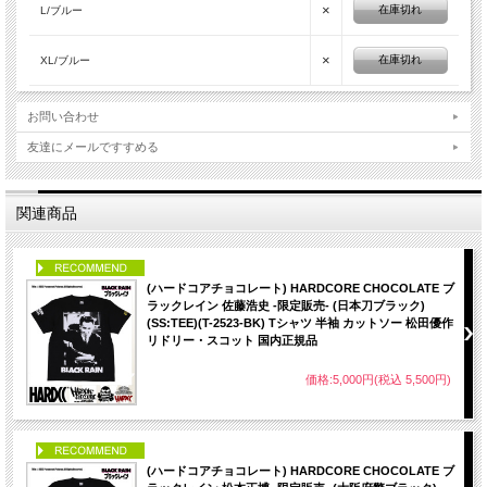
×
在庫切れ
L/ブルー
×
在庫切れ
XL/ブルー
お問い合わせ
友達にメールですすめる
関連商品
PICK UP
(ハードコアチョコレート) HARDCORE CHOCOLATE ブ
ラックレイン 佐藤浩史 -限定販売- (日本刀ブラック)
(SS:TEE)(T-2523-BK) Tシャツ 半袖 カットソー 松田優作
リドリー・スコット 国内正規品
価格:5,000円(税込 5,500円)
PICK UP
(ハードコアチョコレート) HARDCORE CHOCOLATE ブ